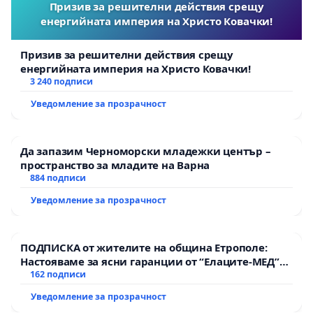
Призив за решителни действия срещу
енергийната империя на Христо Ковачки!
Призив за решителни действия срещу
енергийната империя на Христо Ковачки!
3 240 подписи
Уведомление за прозрачност
Да запазим Черноморски младежки център –
пространство за младите на Варна
884 подписи
Уведомление за прозрачност
ПОДПИСКА от жителите на община Етрополе:
Настояваме за ясни гаранции от “Елаците-МЕД”
АД и от държавата, че ще се изпълнят всички
162 подписи
екологични норми!
Уведомление за прозрачност