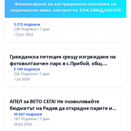
Финансиране на кастрационна програма на
национално ниво, контрол по ЗЗЖ,ЗВМД,НК325б
3 215 подписи
239 Подписи / 7 дни
13 Jun 2022
Гражданска петиция срещу изграждане на
фотоволтаичен парк в с.Прибой, общ.
Радомир
5 169 подписи
226 Подписи / 7 дни
1 Jul 2026
АПЕЛ за ВЕТО СЕГА! Не позволявайте
бюджетът на Радев да открадне парите и
правата ни в тъмното
35 847 подписи
187 Подписи / 7 дни
24 Jul 2026