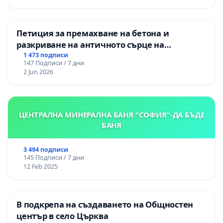
„Тракия“ - гр. Ихтиман - с. Мирово - к.к.
Момин проход
Петиция за премахване на бетона и
разкриване на античното сърце на
Могиланската могила във Враца
1 473 подписи
147 Подписи / 7 дни
2 Jun 2026
ЦЕНТРАЛНА МИНЕРАЛНА БАНЯ "СОФИЯ"-ДА БЪДЕ
БАНЯ
3 494 подписи
145 Подписи / 7 дни
12 Feb 2025
В подкрепа на създаването на Общностен
център в село Църква