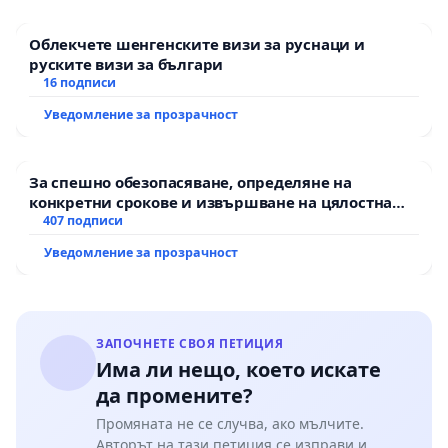
Облекчете шенгенските визи за руснаци и
руските визи за българи
16 подписи
Уведомление за прозрачност
За спешно обезопасяване, определяне на
конкретни срокове и извършване на цялостна
рехабилитация на републиканския път между
407 подписи
пътен възел АМ „Тракия“ - гр. Ихтиман - с.
Уведомление за прозрачност
Мирово - к.к. Момин проход
ЗАПОЧНЕТЕ СВОЯ ПЕТИЦИЯ
Има ли нещо, което искате
да промените?
Промяната не се случва, ако мълчите.
Авторът на тази петиция се изправи и