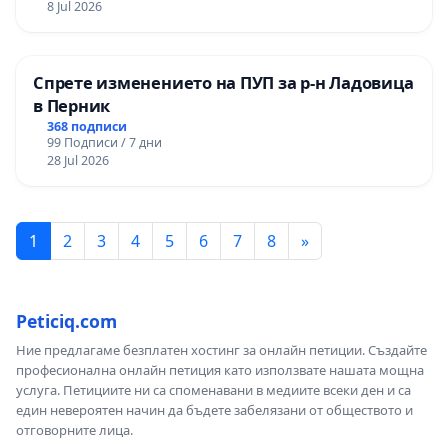
8 Jul 2026
Спрете изменението на ПУП за р-н Ладовица
в Перник
368 подписи
99 Подписи / 7 дни
28 Jul 2026
1
2
3
4
5
6
7
8
»
Peticiq.com
Ние предлагаме безплатен хостинг за онлайн петиции. Създайте
професионална онлайн петиция като използвате нашата мощна
услуга. Петициите ни са споменавани в медиите всеки ден и са
един невероятен начин да бъдете забелязани от обществото и
отговорните лица.