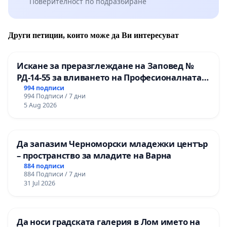
Поверителност по подразбиране
Други петиции, които може да Ви интересуват
Искане за преразглеждане на Заповед №
РД-14-55 за вливането на Професионалната
гимназия по промишлени технологии в
994 подписи
994 Подписи / 7 дни
Професионалната гимназия по икономика и
5 Aug 2026
мениджмънт – гр. Пазарджик
Да запазим Черноморски младежки център
– пространство за младите на Варна
884 подписи
884 Подписи / 7 дни
31 Jul 2026
Да носи градската галерия в Лом името на