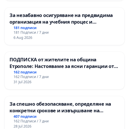
За незабавно осигуряване на предвидима
организация на учебния процес и
гарантиране на правото на равнопоставено
181 подписи
181 Подписи / 7 дни
и качествено образование на учениците от
6 Aug 2026
ОУ „Княз Александър I“ и Хуманитарна
гимназия „
ПОДПИСКА от жителите на община
Етрополе: Настояваме за ясни гаранции от
“Елаците-МЕД” АД и от държавата, че ще се
162 подписи
162 Подписи / 7 дни
изпълнят всички екологични норми!
31 Jul 2026
За спешно обезопасяване, определяне на
конкретни срокове и извършване на
цялостна рехабилитация на
407 подписи
162 Подписи / 7 дни
републиканския път между пътен възел АМ
28 Jul 2026