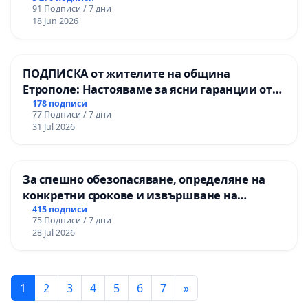
91 Подписи / 7 дни
18 Jun 2026
ПОДПИСКА от жителите на община
Етрополе: Настояваме за ясни гаранции от
“Елаците-МЕД” АД и от държавата, че ще се
178 подписи
77 Подписи / 7 дни
изпълнят всички екологични норми!
31 Jul 2026
За спешно обезопасяване, определяне на
конкретни срокове и извършване на
цялостна рехабилитация на
415 подписи
75 Подписи / 7 дни
републиканския път между пътен възел АМ
28 Jul 2026
„Тракия“ - гр. Ихтиман - с. Мирово - к.к.
Момин проход
1
2
3
4
5
6
7
»