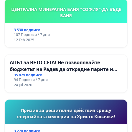
ЦЕНТРАЛНА МИНЕРАЛНА БАНЯ "СОФИЯ"-ДА БЪДЕ
БАНЯ
3 530 подписи
107 Подписи / 7 дни
12 Feb 2025
АПЕЛ за ВЕТО СЕГА! Не позволявайте
бюджетът на Радев да открадне парите и
правата ни в тъмното
35 879 подписи
94 Подписи / 7 дни
24 Jul 2026
Призив за решителни действия срещу
енергийната империя на Христо Ковачки!
3 270 подписи