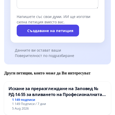
Напишете със свои думи. ИИ ще изготви
силна петиция вместо вас.
Създаване на петиция
Данните ви остават ваши
Поверителност по подразбиране
Други петиции, които може да Ви интересуват
Искане за преразглеждане на Заповед №
РД-14-55 за вливането на Професионалната
гимназия по промишлени технологии в
1 149 подписи
1 149 Подписи / 7 дни
Професионалната гимназия по икономика и
5 Aug 2026
мениджмънт – гр. Пазарджик