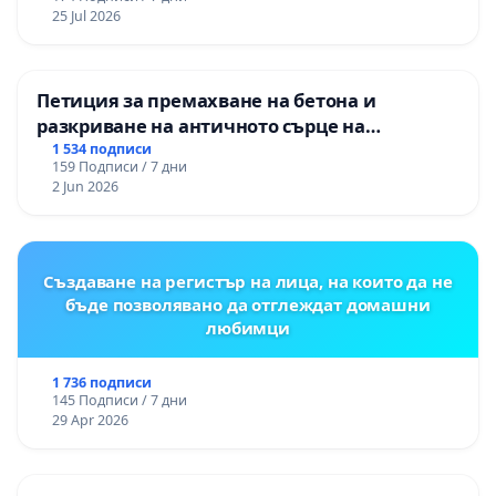
25 Jul 2026
Петиция за премахване на бетона и
разкриване на античното сърце на
Могиланската могила във Враца
1 534 подписи
159 Подписи / 7 дни
2 Jun 2026
Създаване на регистър на лица, на които да не
бъде позволявано да отглеждат домашни
любимци
1 736 подписи
145 Подписи / 7 дни
29 Apr 2026