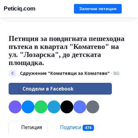
Peticiq.com
Започни петиция
Петиция за повдигната пешеходна
пътека в квартал "Коматево" на
ул. "Лозарска", до детската
площадка.
Сдружение "Коматевци за Коматево"
· BG
С
Сподели в Facebook
Петиция
Подписи
474