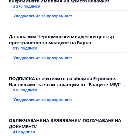
енергийната империя на Христо Ковачки!
3 270 подписи
Уведомление за прозрачност
Да запазим Черноморски младежки център –
пространство за младите на Варна
919 подписи
Уведомление за прозрачност
ПОДПИСКА от жителите на община Етрополе:
Настояваме за ясни гаранции от “Елаците-МЕД”
АД и от държавата, че ще се изпълнят всички
178 подписи
екологични норми!
Уведомление за прозрачност
ОБЛЕКЧАВАНЕ НА ЗАЯВЯВАНЕ И ПОЛУЧАВАНЕ НА
ДОКУМЕНТИ
41 подписи