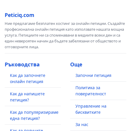
Peticiq.com
Ние предлагаме безплатен хостинг за онлайн петиции. Създайте
професионална онлайн петиция като използвате нашата мощна
услуга. Петициите ни са споменавани в медиите всеки ден и са
един невероятен начин да бъдете забелязани от обществото и
отговорните лица.
Ръководства
Още
Как да започнете
Започни петиция
онлайн петиция
Политика за
Как да напишете
поверителност
петиция?
Управление на
Как да популяризираме
бисквитките
една петиция?
За нас
Как да получите