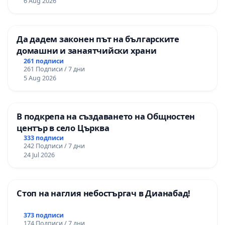
6 Aug 2026
ОУ „Княз Александър I“ и Хуманитарна
гимназия „
Да дадем законен път на българските
домашни и занаятчийски храни
261 подписи
261 Подписи / 7 дни
5 Aug 2026
В подкрепа на създаването на Общностен
център в село Църква
333 подписи
242 Подписи / 7 дни
24 Jul 2026
Стоп на наглия небостъргач в Дианабад!
373 подписи
174 Подписи / 7 дни