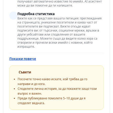
получават автоматично известие по имейл. AI асистент
може да ви помогне да ги напишете.
Подробна статистика
Вижте как се представя вашата петиция: преглеждания
на страницата, уникални посетители и каква част от
посетителите ви подписват. Вижте откъде идват
подписите ви: от търсачки, социални мрежи, връзки в
други уебсайтове или споделяния от вашите
поддръжници. Можете също да видите колко хора са
отворили и прочели всеки имейл с новини, който
изпращате.
Покажи повече
Съвети
Посочете точно какво искате, кой трябва да го
направи и до кога.
Споделете лична история, за да покажете защо този
въпрос е важен.
Преди публикуване помолете 5–10 души да я
споделят веднага.