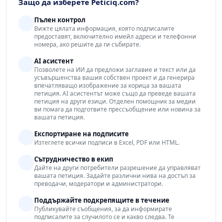
Защо да изберете Peticiq.com?
Пълен контрол
Вижте цялата информация, която подписалите
предоставят, включително имейл адреси и телефонни
номера, ако решите да ги събирате.
AI асистент
Позволете на ИИ да предложи заглавие и текст или да
усъвършенства вашия собствен проект и да генерира
впечатляващо изображение за корица за вашата
петиция. AI асистентът може също да преведе вашата
петиция на други езици. Отделен помощник за медии
ви помага да подготвите прессъобщение или новина за
вашата петиция.
Експортиране на подписите
Изтеглете всички подписи в Excel, PDF или HTML.
Сътрудничество в екип
Дайте на други потребители разрешение да управляват
вашата петиция. Задайте различни нива на достъп за
преводачи, модератори и администратори.
Поддържайте подкрепящите в течение
Публикувайте съобщения, за да информирате
подписалите за случилото се и какво следва. Те