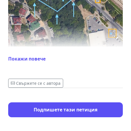
За допълнителна информация и контакт
Покажи повече
посетете сайта на инициативата:
https://sites.google.com/view/obezopasiavane-
aleia/
Свържете се с автора
Подпишете тази петиция