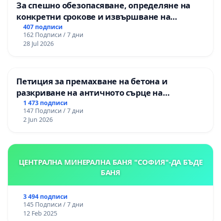
За спешно обезопасяване, определяне на
конкретни срокове и извършване на
цялостна рехабилитация на
407 подписи
162 Подписи / 7 дни
републиканския път между пътен възел АМ
28 Jul 2026
„Тракия“ - гр. Ихтиман - с. Мирово - к.к.
Момин проход
Петиция за премахване на бетона и
разкриване на античното сърце на
Могиланската могила във Враца
1 473 подписи
147 Подписи / 7 дни
2 Jun 2026
ЦЕНТРАЛНА МИНЕРАЛНА БАНЯ "СОФИЯ"-ДА БЪДЕ
БАНЯ
3 494 подписи
145 Подписи / 7 дни
12 Feb 2025