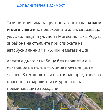
Допълнителна видимост
Тази петиция има за цел поставянето на
парапет
и осветление
на пешеходната алея, свързваща
ул. „Околчица“ и ул. „Боян Магесник“ в кв. Редута
(в района на стълбите при спирката на
автобусни линии 11, 75, 404 и магазин Lidl).
Алеята е дълго стълбище без парапет и е в
състояние на пълна тъмнина през нощните
часове. В сегашното си състояние представлява
опасност за здравето и сигурността на
преминаващите граждани.