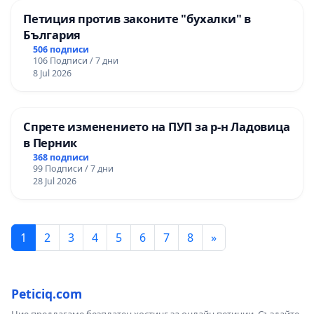
Петиция против законите "бухалки" в
България
506 подписи
106 Подписи / 7 дни
8 Jul 2026
Спрете изменението на ПУП за р-н Ладовица
в Перник
368 подписи
99 Подписи / 7 дни
28 Jul 2026
1
2
3
4
5
6
7
8
»
Peticiq.com
Ние предлагаме безплатен хостинг за онлайн петиции. Създайте