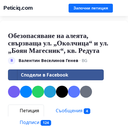
Peticiq.com
Започни петиция
Обезопасяване на алеята,
свързваща ул. „Околчица“ и ул.
„Боян Магесник“, кв. Редута
Валентин Веселинов Генев
· BG
В
Сподели в Facebook
Петиция
Съобщения
4
Подписи
124