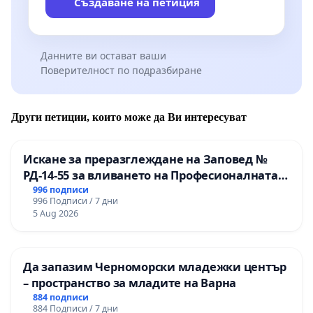
Създаване на петиция
Данните ви остават ваши
Поверителност по подразбиране
Други петиции, които може да Ви интересуват
Искане за преразглеждане на Заповед №
РД-14-55 за вливането на Професионалната
гимназия по промишлени технологии в
996 подписи
996 Подписи / 7 дни
Професионалната гимназия по икономика и
5 Aug 2026
мениджмънт – гр. Пазарджик
Да запазим Черноморски младежки център
– пространство за младите на Варна
884 подписи
884 Подписи / 7 дни