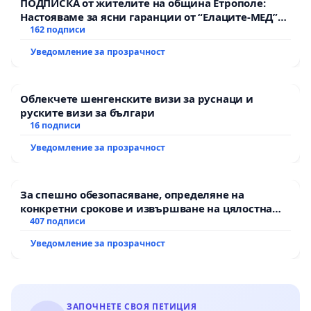
ПОДПИСКА от жителите на община Етрополе:
Настояваме за ясни гаранции от “Елаците-МЕД”
АД и от държавата, че ще се изпълнят всички
162 подписи
екологични норми!
Уведомление за прозрачност
Облекчете шенгенските визи за руснаци и
руските визи за българи
16 подписи
Уведомление за прозрачност
За спешно обезопасяване, определяне на
конкретни срокове и извършване на цялостна
рехабилитация на републиканския път между
407 подписи
пътен възел АМ „Тракия“ - гр. Ихтиман - с.
Уведомление за прозрачност
Мирово - к.к. Момин проход
ЗАПОЧНЕТЕ СВОЯ ПЕТИЦИЯ