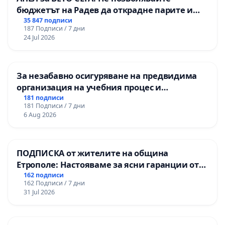
бюджетът на Радев да открадне парите и
правата ни в тъмното
35 847 подписи
187 Подписи / 7 дни
24 Jul 2026
За незабавно осигуряване на предвидима
организация на учебния процес и
гарантиране на правото на равнопоставено
181 подписи
181 Подписи / 7 дни
и качествено образование на учениците от
6 Aug 2026
ОУ „Княз Александър I“ и Хуманитарна
гимназия „
ПОДПИСКА от жителите на община
Етрополе: Настояваме за ясни гаранции от
“Елаците-МЕД” АД и от държавата, че ще се
162 подписи
162 Подписи / 7 дни
изпълнят всички екологични норми!
31 Jul 2026