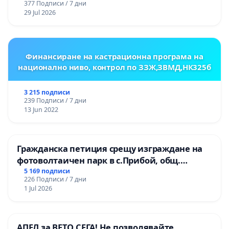
377 Подписи / 7 дни
ЗАБЕЛЕЖИТЕЛНОСТ „ХЪЛМ НА
29 Jul 2026
ОСВОБОДИТЕЛИТЕ“ (БУНАРДЖИК)
Финансиране на кастрационна програма на
национално ниво, контрол по ЗЗЖ,ЗВМД,НК325б
3 215 подписи
239 Подписи / 7 дни
13 Jun 2022
Гражданска петиция срещу изграждане на
фотоволтаичен парк в с.Прибой, общ.
Радомир
5 169 подписи
226 Подписи / 7 дни
1 Jul 2026
АПЕЛ за ВЕТО СЕГА! Не позволявайте