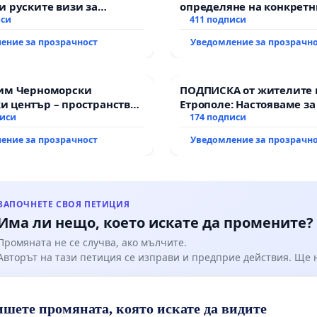
и руските визи за
определяне на конкретн
ното на 18.06.2026 г. обществено обсъждане, което
иси
и извършване на цялост
411 подписи
роведе в 18.30 ч. в Големия салон на НЧ „Христо
рехабилитация на
 1934“ в гр. Божурище.
ение за прозрачност
Уведомление за прозрачн
републиканския път ме
възел АМ „Тракия“ - гр. 
 ЗА икономическо развитие и просперитет на
с. Мирово - к.к. Момин п
а, но за целта има достатъчно терени, предоставени
зим Черноморски
ПОДПИСКА от жителите 
стриални зони! Твърдо сме ПРОТИВ обособяване
 център – пространство
Етрополе: Настояваме за
огофункционални територии и изграждане на
те на Варна
писи
гаранции от “Елаците-МЕ
174 подписи
иални зони в непосредствена близост до жилищата
държавата, че ще се из
ение за прозрачност
Уведомление за прозрачн
всички екологични нор
ЗАПОЧНЕТЕ СВОЯ ПЕТИЦИЯ
Има ли нещо, което искате да промените?
Промяната не се случва, ако мълчите.
Авторът на тази петиция се изправи и предприе действия. Ще
шете промяната, която искате да видите