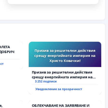
ОЛЕТА
Призив за решителни действия
 ДОБРИЧ
срещу енергийната империя на
Христо Ковачки!
ост
Призив за решителни действия
срещу енергийната империя на
Христо Ковачки!
3 252 подписи
Уведомление за прозрачност
е,
ОБЛЕКЧАВАНЕ НА ЗАЯВЯВАНЕ И