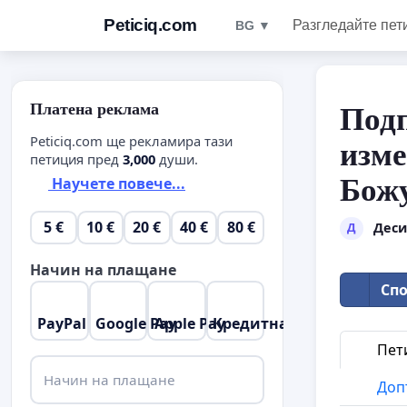
Peticiq.com
Разгледайте пет
BG ▼
Платена реклама
Подп
Peticiq.com ще рекламира тази
изм
петиция пред
3,000
души.
Бож
Научете повече...
5 €
10 €
20 €
40 €
80 €
Деси
Д
Начин на плащане
Спо
PayPal
Google Pay
Apple Pay
Кредитна карта
Пет
Начин на плащане
Доп