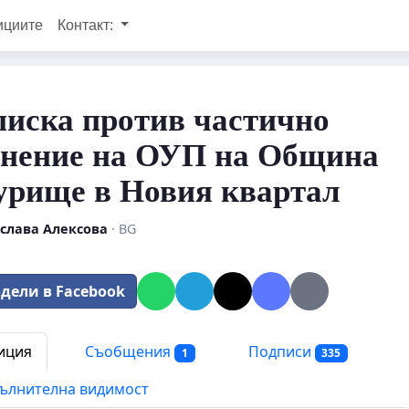
ициите
Контакт:
иска против частично
енение на ОУП на Община
урище в Новия квартал
слава Алексова
· BG
дели в Facebook
иция
Съобщения
Подписи
1
335
ълнителна видимост