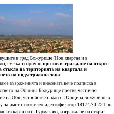
вущите в град Божурище (Нов квартал и в
во), сме категорично
против изграждане на открит
а стъкло на територията на квартала и
ането на индустриална зона
.
яме възраженията и внесената вече подписка в
дството на Община Божурище
против частично
ие на Общ устройствен план на Община Божурище в
му за имот с поземлен идентификатор 18174.70.254 по
алната карта на с. Гурмазово, изграждане на открит