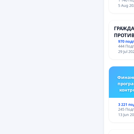
1 140 По
Профес
5 Aug 20
промиш
Профес
иконом
ГРАЖДА
гр. Паз
ПРОТИВ
ВЪЖЕНА
970 под
444 Подп
ТЕРИТО
29 Jul 20
ЗАБЕЛЕ
ОСВОБО
(БУНАР
Финанс
програ
контр
3 221 п
245 Подп
13 Jun 2