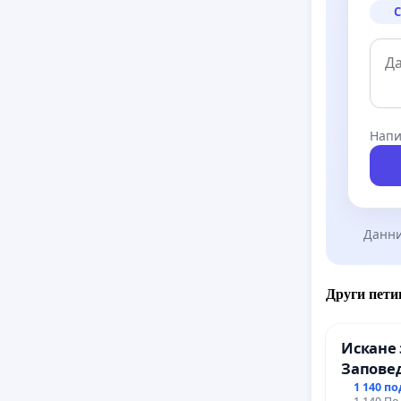
С
Напи
Данни
Други пети
Искане 
Заповед
вливан
1 140 п