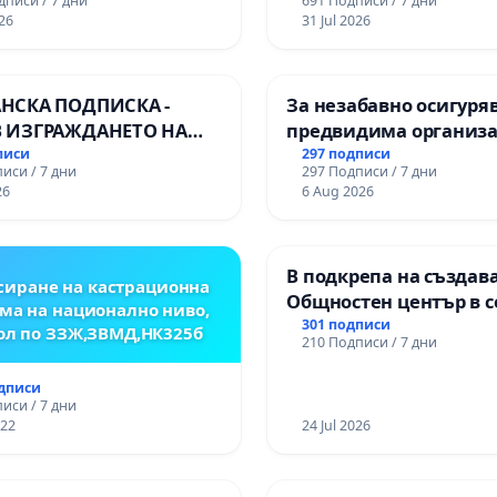
дписи / 7 дни
691 Подписи / 7 дни
ионалната гимназия по
Варна
26
31 Jul 2026
лени технологии в
ионалната гимназия по
ика и мениджмънт –
НСКА ПОДПИСКА -
За незабавно осигуря
арджик
 ИЗГРАЖДАНЕТО НА
предвидима организа
 ЛИНИЯ (ЛИФТ) НА
учебния процес и гар
писи
297 подписи
иси / 7 дни
297 Подписи / 7 дни
РИЯТА НА ПРИРОДНА
на правото на равноп
26
6 Aug 2026
ЖИТЕЛНОСТ „ХЪЛМ НА
и качествено образов
ДИТЕЛИТЕ“
учениците от ОУ „Кня
ДЖИК)
Александър I“ и Хума
В подкрепа на създав
гимназия „
иране на кастрационна
Общностен център в с
ма на национално ниво,
Църква
301 подписи
ол по ЗЗЖ,ЗВМД,НК325б
210 Подписи / 7 дни
одписи
иси / 7 дни
022
24 Jul 2026