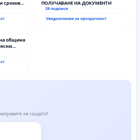
и срокове
ПОЛУЧАВАНЕ НА ДОКУМЕНТИ
на
38 подписи
ост
Уведомление за прозрачност
жду пътен
Ихтиман -
роход
на община
 ясни
Д” АД и от
пълнят
ост
ми!
 направите ли същото?