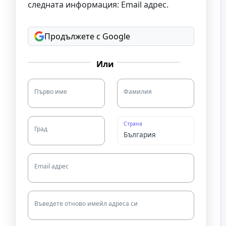
следната информация: Email адрес.
Продължете с Google
Или
Първо име
Фамилия
Страна
Град
Email адрес
Въведете отново имейл адреса си