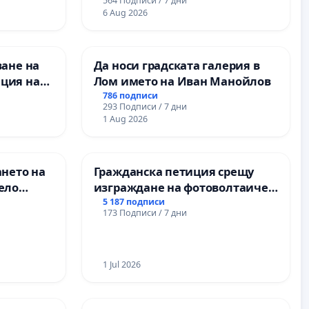
564 Подписи / 7 дни
6 Aug 2026
ване на
Да носи градската галерия в
ция на
Лом името на Иван Манойлов
антиране
786 подписи
293 Подписи / 7 дни
оставено
1 Aug 2026
ание на
з
нитарна
ането на
Гражданска петиция срещу
ело
изграждане на фотоволтаичен
парк в с.Прибой, общ. Радомир
5 187 подписи
173 Подписи / 7 дни
1 Jul 2026