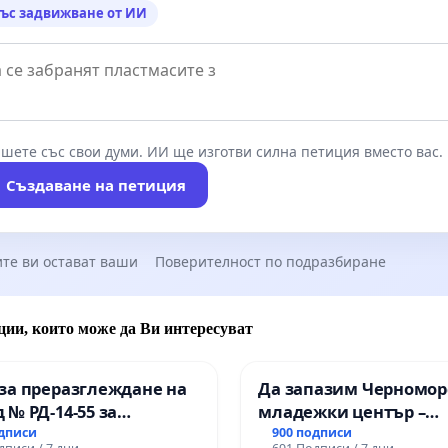
ъс задвижване от ИИ
шете със свои думи. ИИ ще изготви силна петиция вместо вас.
Създаване на петиция
те ви остават ваши
Поверителност по подразбиране
ции, които може да Ви интересуват
за преразглеждане на
Да запазим Черномор
 № РД-14-55 за
младежки център –
ето на
пространство за млад
одписи
900 подписи