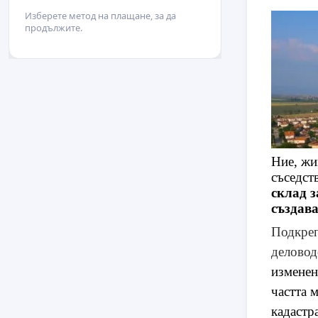
Изберете метод на плащане, за да
продължите.
Ние, жи
съседст
склад з
създав
Подкреп
делово
изменен
частта 
кадастр