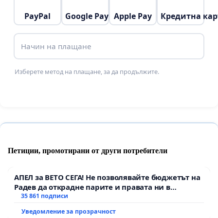
посолство в България многократно е било
PayPal
Google Pay
Apple Pay
Кредитна кар
използвано като център за разпространение на
дезинформация, пропаганда и хибридни атаки,
Начин на плащане
целящи дестабилизиране на българското
общество, подкопаване на доверието в
Изберете метод на плащане, за да продължите.
държавните институции и отслабване на
евроатлантическата ориентация на страната.
Това пряко застрашава националната сигурност
и суверенитет на България.
Петиции, промотирани от други потребители
Несъвместимост с евроатлантическите
ценности: Продължаването на
АПЕЛ за ВЕТО СЕГА! Не позволявайте бюджетът на
Радев да открадне парите и правата ни в
дипломатическите отношения с Русия в
тъмното
35 861 подписи
настоящата ситуация е несъвместимо с
Уведомление за прозрачност