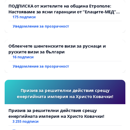
ПОДПИСКА от жителите на община Етрополе:
Настояваме за ясни гаранции от “Елаците-МЕД”
АД и от държавата, че ще се изпълнят всички
175 подписи
Въз основа на гореизложените аргументи, ние
екологични норми!
призоваваме Народното събрание,
Уведомление за прозрачност
Министерския съвет и Президента на Република
България да предприемат незабавни и
Облекчете шенгенските визи за руснаци и
решителни действия за:
руските визи за българи
16 подписи
Уведомление за прозрачност
Затваряне на посолството на Руската федерация
в София.
Призив за решителни действия срещу
енергийната империя на Христо Ковачки!
Прекъсване на дипломатическите отношения с
Призив за решителни действия срещу
енергийната империя на Христо Ковачки!
Руската федерация.
3 255 подписи