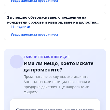
Уведомление за прозрачност
Изгонване на всички акредитирани руски
За спешно обезопасяване, определяне на
дипломати и персонал от територията на
конкретни срокове и извършване на цялостна
Република България.
рехабилитация на републиканския път между
411 подписи
пътен възел АМ „Тракия“ - гр. Ихтиман - с.
Уведомление за прозрачност
Мирово - к.к. Момин проход
Вярваме, че тези мерки са не само необходими
за защита на националната сигурност и
ЗАПОЧНЕТЕ СВОЯ ПЕТИЦИЯ
интереси на България, но и са израз на
Има ли нещо, което искате
непоколебимата ни ангажираност към
да промените?
международното право, демократичните
Промяната не се случва, ако мълчите.
ценности и солидарността с нашите съюзници.
Авторът на тази петиция се изправи и
предприе действия. Ще направите ли
същото?
Очакваме отговорни и смели действия от страна
Опишете промяната, която искате