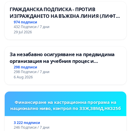
ГРАЖДАНСКА ПОДПИСКА - ПРОТИВ
ИЗГРАЖДАНЕТО НА ВЪЖЕНА ЛИНИЯ (ЛИФТ)
НА ТЕРИТОРИЯТА НА ПРИРОДНА
974 подписи
432 Подписи / 7 дни
ЗАБЕЛЕЖИТЕЛНОСТ „ХЪЛМ НА
29 Jul 2026
ОСВОБОДИТЕЛИТЕ“ (БУНАРДЖИК)
За незабавно осигуряване на предвидима
организация на учебния процес и
гарантиране на правото на равнопоставено
298 подписи
298 Подписи / 7 дни
и качествено образование на учениците от
6 Aug 2026
ОУ „Княз Александър I“ и Хуманитарна
гимназия „
Финансиране на кастрационна програма на
национално ниво, контрол по ЗЗЖ,ЗВМД,НК325б
3 222 подписи
246 Подписи / 7 дни