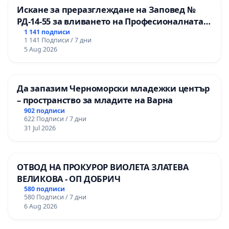
Искане за преразглеждане на Заповед №
РД-14-55 за вливането на Професионалната
гимназия по промишлени технологии в
1 141 подписи
1 141 Подписи / 7 дни
Професионалната гимназия по икономика и
5 Aug 2026
мениджмънт – гр. Пазарджик
Да запазим Черноморски младежки център
– пространство за младите на Варна
902 подписи
622 Подписи / 7 дни
31 Jul 2026
ОТВОД НА ПРОКУРОР ВИОЛЕТА ЗЛАТЕВА
ВЕЛИКОВА - ОП ДОБРИЧ
580 подписи
580 Подписи / 7 дни
6 Aug 2026