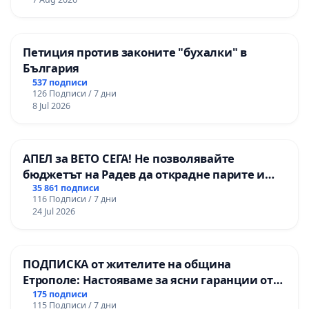
Петиция против законите "бухалки" в
България
537 подписи
126 Подписи / 7 дни
8 Jul 2026
АПЕЛ за ВЕТО СЕГА! Не позволявайте
бюджетът на Радев да открадне парите и
правата ни в тъмното
35 861 подписи
116 Подписи / 7 дни
24 Jul 2026
ПОДПИСКА от жителите на община
Етрополе: Настояваме за ясни гаранции от
“Елаците-МЕД” АД и от държавата, че ще се
175 подписи
115 Подписи / 7 дни