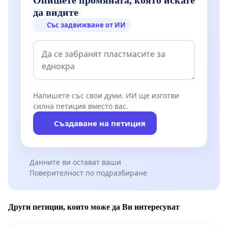
на българските власти в защита на суверенитета
да видите
и бъдещето на нашата държава.
Със задвижване от ИИ
С уважение,
Напишете със свои думи. ИИ ще изготви
Граждани на Република България
силна петиция вместо вас.
Създаване на петиция
Данните ви остават ваши
Поверителност по подразбиране
Други петиции, които може да Ви интересуват