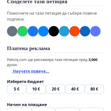
Споделете тази петиция
Основания за нашата петиция:
Помогнете на тази петиция да събере повече
подписи.
Нарушаване на международното право: Руската
федерация многократно е нарушавала
международното право, включително Устава на
ООН, като е извършвала военна агресия срещу
Платена реклама
суверенни държави и е анексирала техни
Peticiq.com ще рекламира тази петиция пред
3,000
територии. Поддържането на дипломатически
души.
отношения с такава държава компрометира
Научете повече...
моралната позиция на България и я поставя в
Изберете бюджет
противоречие с ценностите на демокрацията и
правовата държава.
5 €
10 €
20 €
40 €
80 €
Начин на плащане
Хибридни атаки и дезинформация: Руското