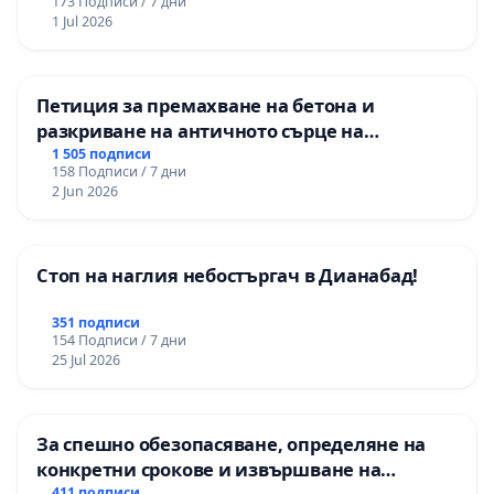
173 Подписи / 7 дни
1 Jul 2026
Петиция за премахване на бетона и
разкриване на античното сърце на
Могиланската могила във Враца
1 505 подписи
158 Подписи / 7 дни
2 Jun 2026
Стоп на наглия небостъргач в Дианабад!
351 подписи
154 Подписи / 7 дни
25 Jul 2026
За спешно обезопасяване, определяне на
конкретни срокове и извършване на
411 подписи