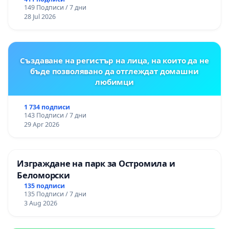
цялостна рехабилитация на
149 Подписи / 7 дни
републиканския път между пътен възел АМ
28 Jul 2026
„Тракия“ - гр. Ихтиман - с. Мирово - к.к.
Момин проход
Създаване на регистър на лица, на които да не
бъде позволявано да отглеждат домашни
любимци
1 734 подписи
143 Подписи / 7 дни
29 Apr 2026
Изграждане на парк за Остромила и
Беломорски
135 подписи
135 Подписи / 7 дни
3 Aug 2026