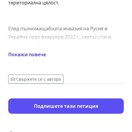
териториална цялост.
След пълномащабната инвазия на Русия в
Украйна през февруари 2022 г., светът стана
свидетел на безпрецедентна агресия, военни
престъпления и разрушения. Действията на
Покажи повече
Руската федерация не само застрашават мира и
сигурността в Европа, но и подкопават основите
на международния ред, базиран на правила.
Свържете се с автора
Като страна членка на Европейския съюз и НАТО,
България е неразделна част от общото
демократично пространство, което е изправено
Подпишете тази петиция
пред тези предизвикателства.