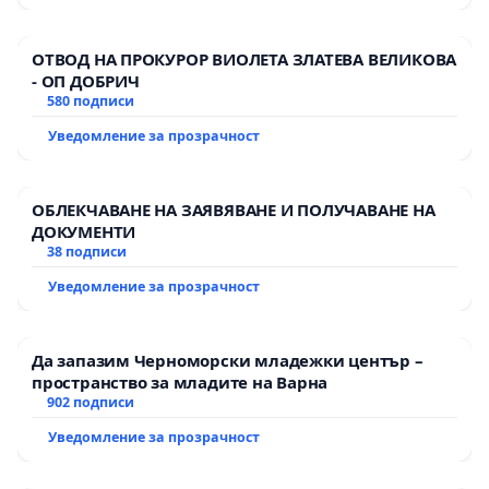
принадлежността на България към Европейския
съюз и НАТО. Солидарността с нашите съюзници
ОТВОД НА ПРОКУРОР ВИОЛЕТА ЗЛАТЕВА ВЕЛИКОВА
и защита на общите ценности изискват
- ОП ДОБРИЧ
решителни действия срещу агресори, които
580 подписи
подкопават мира и стабилността.
Уведомление за прозрачност
ОБЛЕКЧАВАНЕ НА ЗАЯВЯВАНЕ И ПОЛУЧАВАНЕ НА
Морална и етична отговорност: Като нация,
ДОКУМЕНТИ
която е преживяла тоталитарен режим,
38 подписи
България има морална и етична отговорност да
Уведомление за прозрачност
осъди агресията и да застане категорично на
страната на жертвите. Поддържането на пълни
Да запазим Черноморски младежки център –
дипломатически отношения с Русия в момент,
пространство за младите на Варна
когато тя води война срещу Украйна, изпраща
902 подписи
погрешен сигнал и е в разрез с нашите
Уведомление за прозрачност
принципи.Нашите искания: