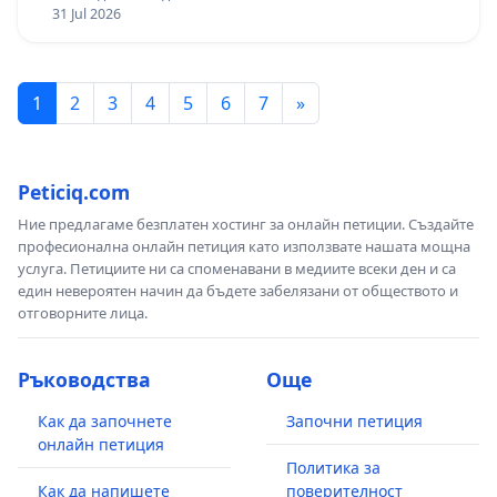
изпълнят всички екологични норми!
31 Jul 2026
1
2
3
4
5
6
7
»
Peticiq.com
Ние предлагаме безплатен хостинг за онлайн петиции. Създайте
професионална онлайн петиция като използвате нашата мощна
услуга. Петициите ни са споменавани в медиите всеки ден и са
един невероятен начин да бъдете забелязани от обществото и
отговорните лица.
Ръководства
Още
Как да започнете
Започни петиция
онлайн петиция
Политика за
Как да напишете
поверителност