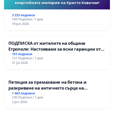
енергийната империя на Христо Ковачки!
3 233 подписи
169 Подписи / 7 дни
18 Jun 2026
ПОДПИСКА от жителите на община
Етрополе: Настояваме за ясни гаранции от
“Елаците-МЕД” АД и от държавата, че ще се
151 подписи
151 Подписи / 7 дни
изпълнят всички екологични норми!
31 Jul 2026
Петиция за премахване на бетона и
разкриване на античното сърце на
Могиланската могила във Враца
1 463 подписи
145 Подписи / 7 дни
2 Jun 2026