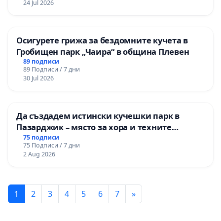
24 Jul 2026
Осигурете грижа за бездомните кучета в
Гробищен парк „Чаира“ в община Плевен
89 подписи
89 Подписи / 7 дни
30 Jul 2026
Да създадем истински кучешки парк в
Пазарджик – място за хора и техните
любимци
75 подписи
75 Подписи / 7 дни
2 Aug 2026
1
2
3
4
5
6
7
»