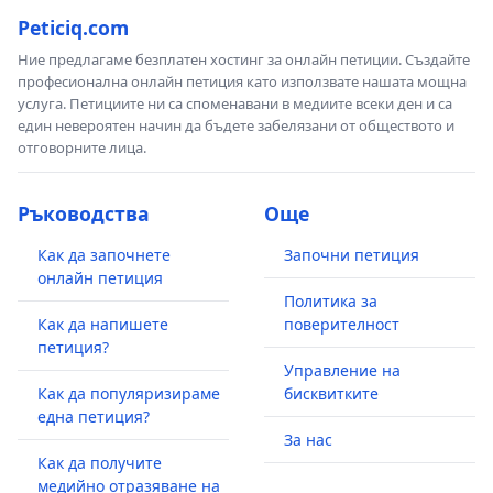
Peticiq.com
Ние предлагаме безплатен хостинг за онлайн петиции. Създайте
професионална онлайн петиция като използвате нашата мощна
услуга. Петициите ни са споменавани в медиите всеки ден и са
един невероятен начин да бъдете забелязани от обществото и
отговорните лица.
Ръководства
Още
Как да започнете
Започни петиция
онлайн петиция
Политика за
Как да напишете
поверителност
петиция?
Управление на
Как да популяризираме
бисквитките
една петиция?
За нас
Как да получите
медийно отразяване на