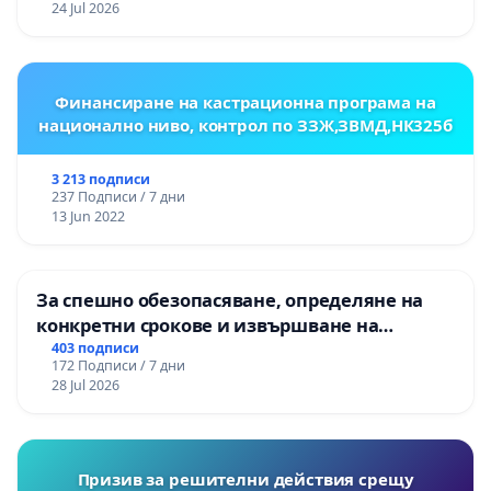
като спечелилия Оскар филм - The Cove."
24 Jul 2026
Източник: brightside.me
Финансиране на кастрационна програма на
национално ниво, контрол по ЗЗЖ,ЗВМД,НК325б
3 213 подписи
237 Подписи / 7 дни
13 Jun 2022
За спешно обезопасяване, определяне на
конкретни срокове и извършване на
цялостна рехабилитация на
403 подписи
172 Подписи / 7 дни
републиканския път между пътен възел АМ
28 Jul 2026
„Тракия“ - гр. Ихтиман - с. Мирово - к.к.
Момин проход
Призив за решителни действия срещу