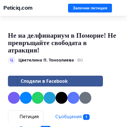
Peticiq.com
Започни петиция
Не на делфинариум в Поморие! Не
превръщайте свободата в
атракция!
Цветелина П. Тонозлиева
· BG
Ц
Сподели в Facebook
Петиция
Съобщения
1