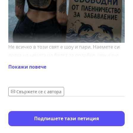
Не всичко в този свят е шоу и пари. Наемете си
лодка на цената на билет за подобно шоу и ще
можете да се любувате на тези прекрасни
Покажи повече
създания в естествената им среда. Те обичат да
плуват на носа на корабите, сякаш им показват
пътя, сякаш са част от тяхното семейство.
Свържете се с автора
"Средната продължителност на живота на
делфините в природата е 20-30 години, а когато
живеят в плен, тези цифри се понижават поне 2
Подпишете тази петиция
пъти. Някои от тези животни могат да живеят в