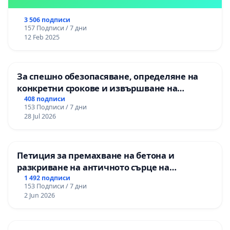
3 506 подписи
157 Подписи / 7 дни
12 Feb 2025
За спешно обезопасяване, определяне на
конкретни срокове и извършване на
цялостна рехабилитация на
408 подписи
153 Подписи / 7 дни
републиканския път между пътен възел АМ
28 Jul 2026
„Тракия“ - гр. Ихтиман - с. Мирово - к.к.
Момин проход
Петиция за премахване на бетона и
разкриване на античното сърце на
Могиланската могила във Враца
1 492 подписи
153 Подписи / 7 дни
2 Jun 2026