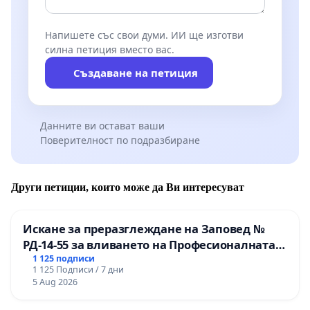
Напишете със свои думи. ИИ ще изготви
силна петиция вместо вас.
Създаване на петиция
Данните ви остават ваши
Поверителност по подразбиране
Други петиции, които може да Ви интересуват
Искане за преразглеждане на Заповед №
РД-14-55 за вливането на Професионалната
гимназия по промишлени технологии в
1 125 подписи
1 125 Подписи / 7 дни
Професионалната гимназия по икономика и
5 Aug 2026
мениджмънт – гр. Пазарджик