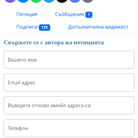
Петиция
Съобщения
1
Подписи
Допълнителна видимост
135
Свържете се с автора на петицията
Вашето име
Email адрес
Въведете отново имейл адреса си
Телефон