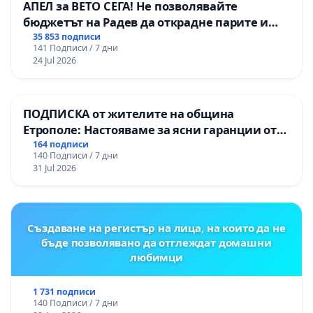
АПЕЛ за ВЕТО СЕГА! Не позволявайте
бюджетът на Радев да открадне парите и
правата ни в тъмното
35 853 подписи
141 Подписи / 7 дни
24 Jul 2026
ПОДПИСКА от жителите на община
Етрополе: Настояваме за ясни гаранции от
“Елаците-МЕД” АД и от държавата, че ще се
164 подписи
140 Подписи / 7 дни
изпълнят всички екологични норми!
31 Jul 2026
Създаване на регистър на лица, на които да не
бъде позволявано да отглеждат домашни
любимци
1 731 подписи
140 Подписи / 7 дни