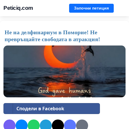
Peticiq.com
Започни петиция
Не на делфинариум в Поморие! Не
превръщайте свободата в атракция!
Сподели в Facebook