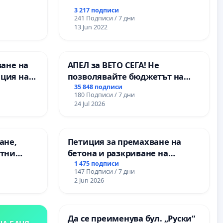
ХЪЛМ НА
3 217 подписи
241 Подписи / 7 дни
13 Jun 2022
ване на
АПЕЛ за ВЕТО СЕГА! Не
ция на
позволявайте бюджетът на
антиране
Радев да открадне парите и
35 848 подписи
180 Подписи / 7 дни
оставено
правата ни в тъмното
24 Jul 2026
ание на
з
нитарна
ане,
Петиция за премахване на
етни
бетона и разкриване на
 на
античното сърце на
1 475 подписи
147 Подписи / 7 дни
ция на
Могиланската могила във
2 Jun 2026
между
Враца
“ - гр.
к.к.
Да се преименува бул. „Руски“
НА БАНЯ