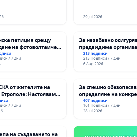
ЗАБЕЛЕЖИТЕЛНОСТ „
ОСВОБОДИТЕЛИТЕ“
26
(БУНАРДЖИК)
29 Jul 2026
нска петиция срещу
За незабавно осигуря
дане на фотоволтаичен
предвидима организа
с.Прибой, общ. Радомир
учебния процес и гар
одписи
213 подписи
иси / 7 дни
213 Подписи / 7 дни
на правото на равноп
6
6 Aug 2026
и качествено образов
учениците от ОУ „Кня
Александър I“ и Хума
КА от жителите на
За спешно обезопасяв
гимназия „
 Етрополе: Настояваме
определяне на конкр
 гаранции от “Елаците-
срокове и извършване
писи
407 подписи
иси / 7 дни
161 Подписи / 7 дни
 и от държавата, че ще
цялостна рехабилита
26
28 Jul 2026
лнят всички
републиканския път 
ични норми!
пътен възел АМ „Тракия
Ихтиман - с. Мирово - 
епа на създаването на
Момин проход
ЦЕНТРАЛНА МИНЕРАЛ