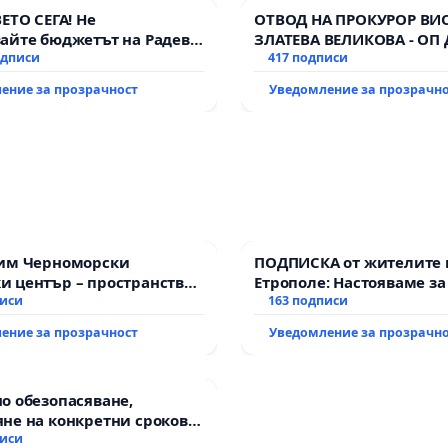
ВЕТО СЕГА! Не
ОТВОД НА ПРОКУРОР ВИ
айте бюджетът на Радев
ЗЛАТЕВА ВЕЛИКОВА - ОП
дне парите и правата ни в
одписи
417 подписи
ение за прозрачност
Уведомление за прозрачн
зим Черноморски
ПОДПИСКА от жителите 
 център – пространство
Етрополе: Настояваме за
те на Варна
писи
гаранции от “Елаците-МЕ
163 подписи
държавата, че ще се из
ение за прозрачност
Уведомление за прозрачн
всички екологични нор
о обезопасяване,
не на конкретни срокове
ване на цялостна
писи