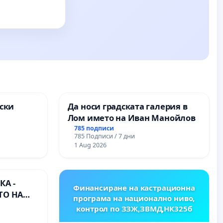
ски
Да носи градската галерия в
Лом името на Иван Манойлов
ите на
785 подписи
785 Подписи / 7 дни
1 Aug 2026
А -
Финансиране на кастрационна
ТО НА
програма на национално ниво,
) НА
контрол по ЗЗЖ,ЗВМД,НК325б
ИРОДНА