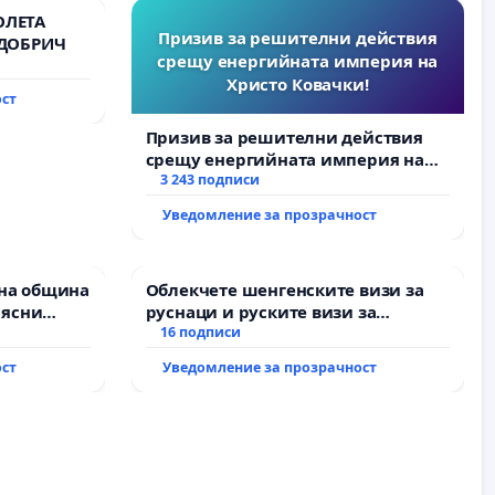
ОЛЕТА
Призив за решителни действия
 ДОБРИЧ
срещу енергийната империя на
Христо Ковачки!
ост
Призив за решителни действия
срещу енергийната империя на
Христо Ковачки!
3 243 подписи
Уведомление за прозрачност
на община
Облекчете шенгенските визи за
 ясни
руснаци и руските визи за
Д” АД и от
българи
16 подписи
пълнят
ост
Уведомление за прозрачност
ми!