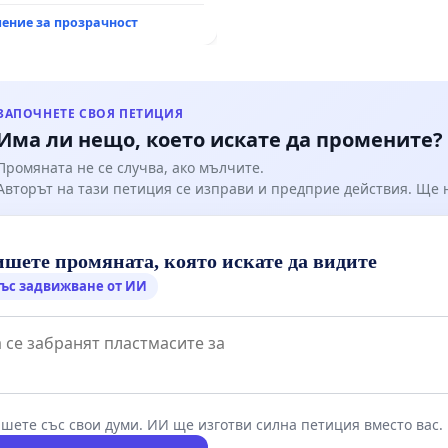
итация на
ение за прозрачност
канския път между пътен
 „Тракия“ - гр. Ихтиман -
о - к.к. Момин проход
ЗАПОЧНЕТЕ СВОЯ ПЕТИЦИЯ
Има ли нещо, което искате да промените?
Промяната не се случва, ако мълчите.
Авторът на тази петиция се изправи и предприе действия. Ще
шете промяната, която искате да видите
ъс задвижване от ИИ
шете със свои думи. ИИ ще изготви силна петиция вместо вас.