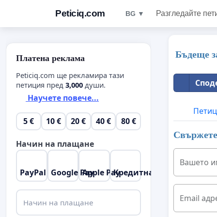
Peticiq.com
Разгледайте пет
BG ▼
Бъдеще з
Платена реклама
Peticiq.com ще рекламира тази
Спод
петиция пред
3,000
души.
Научете повече...
Петиц
5 €
10 €
20 €
40 €
80 €
Свържете 
Начин на плащане
Вашето и
PayPal
Google Pay
Apple Pay
Кредитна карта
Email адр
Начин на плащане