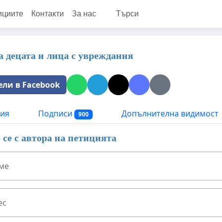
ициите
Контакти
За нас
Търси
а децата и лица с увреждания
ели в Facebook
ия
Подписи
Допълнителна видимост
900
се с автора на петицията
ме
ес