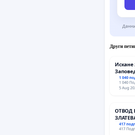
Данни
Други пети
Искане 
Заповед
вливан
1 040 п
1 040 По
Профес
5 Aug 20
промиш
Профес
иконом
ОТВОД 
гр. Паз
ЗЛАТЕВ
ДОБРИ
417 под
417 Подп