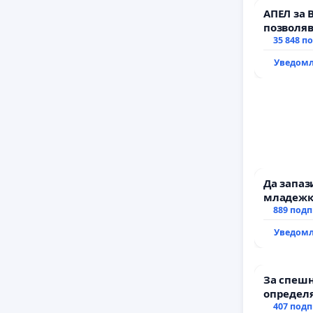
АПЕЛ за 
позволяв
да откра
35 848 п
тъмното
Уведомл
Да запа
младежки
за млади
889 под
Уведомл
За спешн
определя
и извърш
407 под