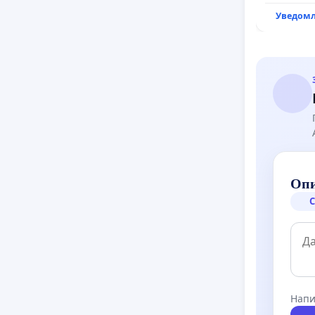
рехабил
Уведомл
републи
възел АМ
с. Миров
Опи
С
Напи