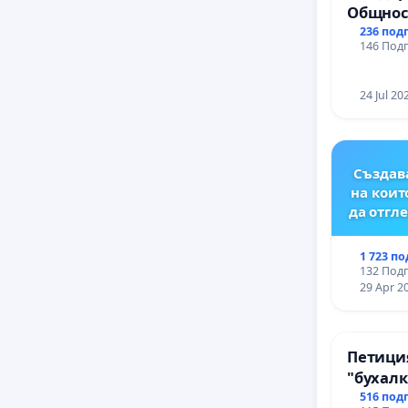
Общност
Църква
236 под
146 Подп
24 Jul 20
Създава
на коит
да отг
1 723 п
132 Подп
29 Apr 2
Петици
"бухалк
516 под