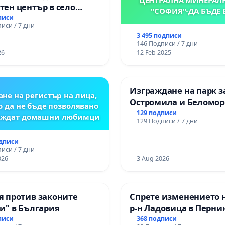
ен център в село
"СОФИЯ"-ДА БЪДЕ 
писи
иси / 7 дни
3 495 подписи
146 Подписи / 7 дни
26
12 Feb 2025
Изграждане на парк з
не на регистър на лица,
Остромила и Беломор
о да не бъде позволявано
129 подписи
леждат домашни любимци
129 Подписи / 7 дни
одписи
иси / 7 дни
026
3 Aug 2026
я против законите
Спрете изменението н
и" в България
р-н Ладовица в Перни
писи
368 подписи