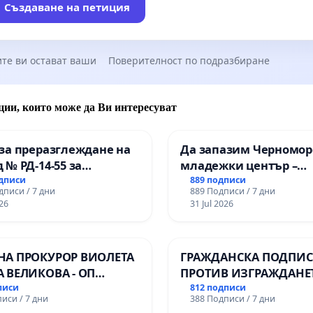
Създаване на петиция
те ви остават ваши
Поверителност по подразбиране
ции, които може да Ви интересуват
за преразглеждане на
Да запазим Черномор
 № РД-14-55 за
младежки център –
ето на
пространство за млад
одписи
889 подписи
дписи / 7 дни
889 Подписи / 7 дни
ионалната гимназия по
Варна
26
31 Jul 2026
лени технологии в
ионалната гимназия по
ика и мениджмънт –
НА ПРОКУРОР ВИОЛЕТА
ГРАЖДАНСКА ПОДПИСК
арджик
А ВЕЛИКОВА - ОП
ПРОТИВ ИЗГРАЖДАНЕ
Ч
ВЪЖЕНА ЛИНИЯ (ЛИФТ
писи
812 подписи
иси / 7 дни
388 Подписи / 7 дни
ТЕРИТОРИЯТА НА ПР