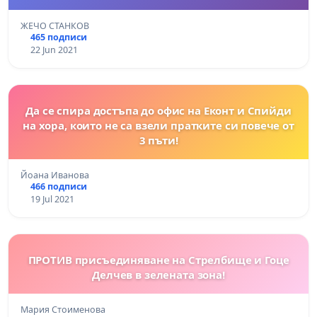
ДОМАКИНСТВАТА!
ЖЕЧО СТАНКОВ
465 подписи
22 Jun 2021
Да се спира достъпа до офис на Еконт и Спийди
на хора, които не са взели пратките си повече от
3 пъти!
Йоана Иванова
466 подписи
19 Jul 2021
ПРОТИВ присъединяване на Стрелбище и Гоце
Делчев в зелената зона!
Мария Стоименова