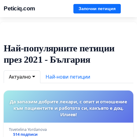
Peticiq.com
Започни петиция
Най-популярните петиции
през 2021 - България
Актуално
Най-нови петиции
Да запазим добрите лекари, с опит и отношение
към пациентите и работата си, какъвто е доц.
Илиев!
Tsvetelina Yordanova
514 подписи