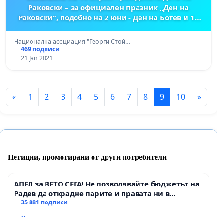
Раковски – за официален празник „Ден на
Раковски“, подобно на 2 юни - Ден на Ботев и 19
февруари – Ден за поклонение пред подвига на
Левски.
Национална асоциация "Георги Стой…
469 подписи
21 Jan 2021
«
1
2
3
4
5
6
7
8
9
10
»
Петиции, промотирани от други потребители
АПЕЛ за ВЕТО СЕГА! Не позволявайте бюджетът на
Радев да открадне парите и правата ни в
тъмното
35 881 подписи