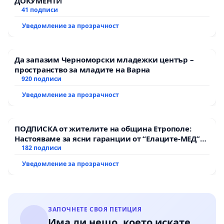
ДОКУМЕНТИ
41 подписи
Уведомление за прозрачност
Да запазим Черноморски младежки център –
пространство за младите на Варна
920 подписи
Уведомление за прозрачност
ПОДПИСКА от жителите на община Етрополе:
Настояваме за ясни гаранции от “Елаците-МЕД”
АД и от държавата, че ще се изпълнят всички
182 подписи
екологични норми!
Уведомление за прозрачност
ЗАПОЧНЕТЕ СВОЯ ПЕТИЦИЯ
Има ли нещо, което искате