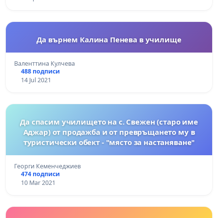
Да върнем Калина Пенева в училище
Валенттина Кулчева
488 подписи
14 Jul 2021
Да спасим училището на с. Свежен (старо име
Аджар) от продажба и от превръщането му в
туристически обект - "място за настаняване"
Георги Кеменчеджиев
474 подписи
10 Mar 2021