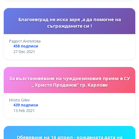
Благоевград не иска заря ,а да помогне на
съгражданите си !
Радост Ангелова
458 подписи
27 Dec 2021
За възстановяване на чуждоезиковия прием в СУ
„ Христо Проданов“ гр. Карлово
Hristo Gilev
439 подписи
13 Feb 2021
Обявяване на 14 април - рождената дата на