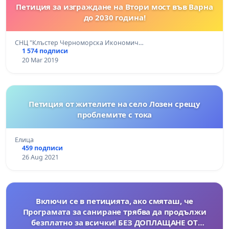
Петиция за изграждане на Втори мост във Варна
до 2030 година!
СНЦ "Клъстер Черноморска Икономич…
1 574 подписи
20 Mar 2019
Петиция от жителите на село Лозен срещу
проблемите с тока
Елица
459 подписи
26 Aug 2021
Включи се в петицията, ако смяташ, че
Програмата за саниране трябва да продължи
безплатно за всички! БЕЗ ДОПЛАЩАНЕ ОТ