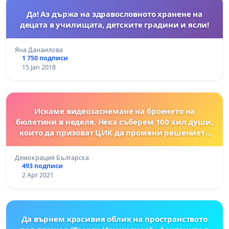
Да! Аз държа на здравословното хранене на
децата в училищата, детските градини и ясли!
Яна Данаилова
1 750 подписи
15 Jan 2018
Искаме видеозаснемане на броенето на
бюлетини в неделя. Нека съберем 100 хил души,
които да призоват ЦИК да промени решението
си!
Демокрация Българска
493 подписи
2 Apr 2021
Да върнем красивия облик на пространството