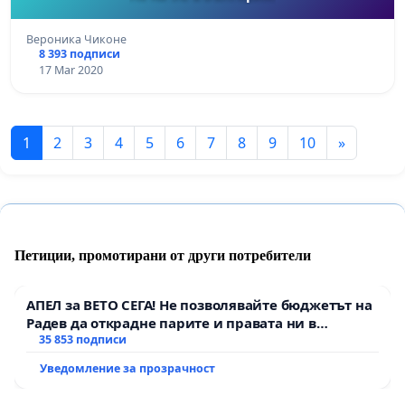
Вероника Чиконе
8 393 подписи
17 Mar 2020
1
2
3
4
5
6
7
8
9
10
»
Петиции, промотирани от други потребители
АПЕЛ за ВЕТО СЕГА! Не позволявайте бюджетът на
Радев да открадне парите и правата ни в
тъмното
35 853 подписи
Уведомление за прозрачност