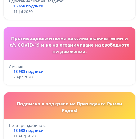
Сдружение "Път на младите"
16 658 подписи
11 Jul 2020
Против задължителни ваксини включителни и
с/у COVID-19 и не на ограничаване на свободното
ни движение.
Амелия
13 983 подписи
7 Apr 2020
Подписка в подкрепа на Президента Румен
Радев!
Петя Трендафилова
13 638 подписи
11 Aug 2020