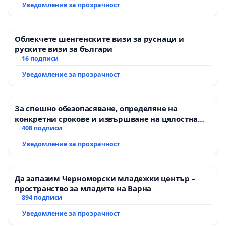
Уведомление за прозрачност
Облекчете шенгенските визи за руснаци и
руските визи за българи
16 подписи
Уведомление за прозрачност
За спешно обезопасяване, определяне на
конкретни срокове и извършване на цялостна
рехабилитация на републиканския път между
408 подписи
пътен възел АМ „Тракия“ - гр. Ихтиман - с.
Уведомление за прозрачност
Мирово - к.к. Момин проход
Да запазим Черноморски младежки център –
пространство за младите на Варна
894 подписи
Уведомление за прозрачност