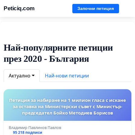
Peticiq.com
Започни петиция
Най-популярните петиции
през 2020 - България
Актуално
Най-нови петиции
Петиция за набиране на 1 милион гласа с искане
за оставка на Министерски съвет с Министър-
председател Бойко Методиев Борисов
Владимир Павлинов Павлов
95 218 подписи