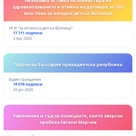
Незабавна оставка на Министъра на
здравеопазването и отмяна на договора за 100
млн лева за негодна детска болница!
НГИ "За истинска детска болница"
17 711 подписи
3 Apr 2020
Подписка България президентска република
Буден гражданин
19 078 подписи
29 Jan 2020
Уволнение и съд за полицаите, които зверски
пребиха Евгени Марчев