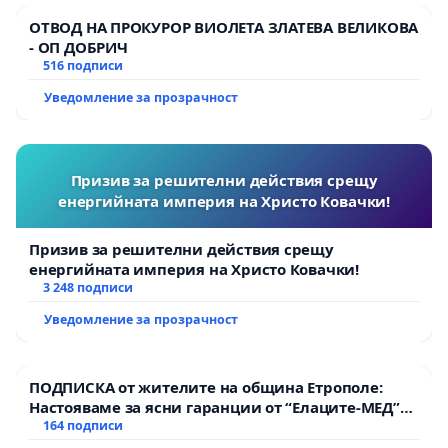
ОТВОД НА ПРОКУРОР ВИОЛЕТА ЗЛАТЕВА ВЕЛИКОВА
- ОП ДОБРИЧ
516 подписи
Уведомление за прозрачност
Призив за решителни действия срещу
енергийната империя на Христо Ковачки!
Призив за решителни действия срещу
енергийната империя на Христо Ковачки!
3 248 подписи
Уведомление за прозрачност
ПОДПИСКА от жителите на община Етрополе:
Настояваме за ясни гаранции от “Елаците-МЕД”
АД и от държавата, че ще се изпълнят всички
164 подписи
екологични норми!