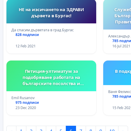
НЕ на изсичането на ЗДРАВИ
Служеб
дървета в Бургас!
Българ
Правит
Да спасим дърветата в град Бургас
828 подписи
Александър
785 подп
12 Feb 2021
16 Jul 2021
Петиция-ултиматум за
В подк
подобряване работата на
българските посолства и
консулски служби зад граница!
Ваня Феликс
785 подп
Emil Rusanov
975 подписи
23 Dec 2020
15 Feb 202