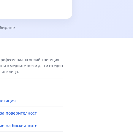
збиране
 професионална онлайн петиция
ни в медиите всеки ден и са един
ните лица.
петиция
за поверителност
ие на бисквитките