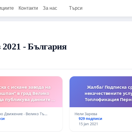
ициите
Контакти
За нас
Търси
 2021 - България
ка с искане завода на
Жалба/ Подписка 
ошпан" в град Велико
некачествените усл
да публикува данните от
Топлофикация Перн
С в реално време
о Движение - Велико Тъ…
Нели Зарева
иси
929 подписи
15 Jan 2021