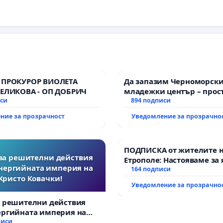
 ПРОКУРОР ВИОЛЕТА
Да запазим Черноморск
ВЕЛИКОВА - ОП ДОБРИЧ
младежки център – прос
иси
за младите на Варна
894 подписи
ние за прозрачност
Уведомление за прозрачно
ПОДПИСКА от жителите 
за решителни действия
Етрополе: Настояваме за 
нергийната империя на
гаранции от “Елаците-МЕД
164 подписи
Христо Ковачки!
държавата, че ще се изп
Уведомление за прозрачно
всички екологични норм
а решителни действия
ергийната империя на
вачки!
писи