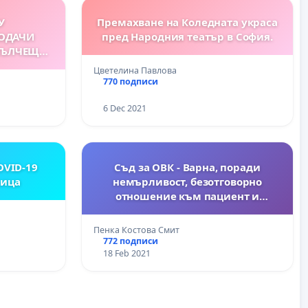
У
Премахване на Коледната украса
ОДАЧИ
пред Народния театър в София.
КЪЛЧЕЩИ
Цветелина Павлова
770 подписи
6 Dec 2021
OVID-19
Съд за ОВК - Варна, поради
лица
немърливост, безотговорно
отношение към пациент и
предизвикана смърт
Пенка Костова Смит
772 подписи
18 Feb 2021