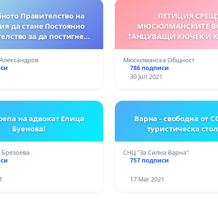
ното Правителство на
ПЕТИЦИЯ СРЕЩ
ия да стане Постоянно
МЮСЮЛМАНСКИТЕ В
елство за да постигне
ТАНЦУВАЩИ КЮЧЕК И 
целите си!!!
ГЮБЕК
 Александров
Мюсюлманска Общност
иси
786 подписи
30 Jun 2021
репа на адвокат Елица
Варна - свободна от C
Буенова!
туристическа сто
 Брезоева
СНЦ "За Силна Варна"
иси
757 подписи
1
17 Mar 2021