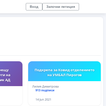
Вход
Започни петиция
срещу
Подкрепа за Ковид отделението
уги на
на УМБАЛ Пирогов
ик АД
Лилия Димитрова
913 подписи
14 Jun 2021