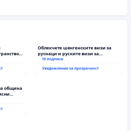
и
Облекчете шенгенските визи за
транство
руснаци и руските визи за
българи
16 подписи
ст
Уведомление за прозрачност
на община
ясни
” АД и от
ълнят
ст
и!