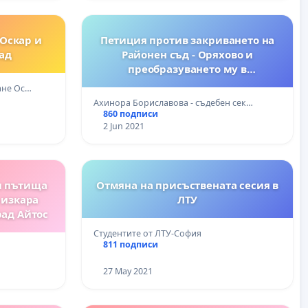
“Оскар и
Петиция против закриването на
ад
Районен съд - Оряхово и
преобразуването му в
териториално отделение
ане Ос…
Ахинора Бориславова - съдебен сек…
860 подписи
2 Jun 2021
и пътища
Отмяна на присъствената сесия в
е изкара
ЛТУ
рад Айтос
Студентите от ЛТУ-София
811 подписи
27 May 2021