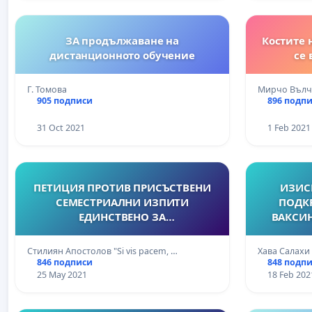
ЗА продължаване на
Костите 
дистанционното обучение
се 
Г. Томова
Мирчо Вълч
905 подписи
896 подп
31 Oct 2021
1 Feb 2021
ПЕТИЦИЯ ПРОТИВ ПРИСЪСТВЕНИ
ИЗИСК
СЕМЕСТРИАЛНИ ИЗПИТИ
ПОДКР
ЕДИНСТВЕНО ЗА
ВАКСИНА СРЕ
СПЕЦИАЛНОСТ"ПРАВО" И
РАЗРА
СПЕЦИАЛНОСТ"НАЦИОНАЛНА
АНДРЕЙ 
Стилиян Апостолов "Si vis pacem, …
Хава Салахи
СИГУРНОСТ"В ЮЗУ "НЕОФИТ
НА
846 подписи
848 подп
РИЛСКИ"-БЛАГОЕВГРАД
ЕКСПЕРИ
25 May 2021
18 Feb 202
КЪМ 