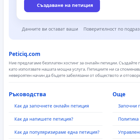
Създаване на петиция
Данните ви остават ваши
Поверителност по подра
Peticiq.com
Ние предлагаме безплатен хостинг за онлайн петиции. Създайте
като използвате нашата мощна услуга. Петициите ни са споменава
невероятен начин да бъдете забелязани от обществото и отговор
Ръководства
Още
Как да започнете онлайн петиция
Започни 
Как да напишете петиция?
Политика 
Как да популяризираме една петиция?
Управлен