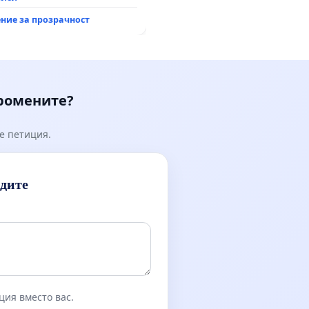
ние за прозрачност
промените?
е петиция.
идите
ция вместо вас.