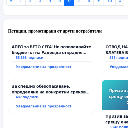
«
1
2
3
4
5
6
7
8
9
10
»
Петиции, промотирани от други потребители
АПЕЛ за ВЕТО СЕГА! Не позволявайте
ОТВОД НА
бюджетът на Радев да открадне
ЗЛАТЕВА 
парите и правата ни в тъмното
35 853 подписи
511 подп
Уведомление за прозрачност
Уведомле
За спешно обезопасяване,
Призив 
определяне на конкретни срокове
срещу е
и извършване на цялостна
407 подписи
рехабилитация на
Уведомление за прозрачност
републиканския път между пътен
възел АМ „Тракия“ - гр. Ихтиман - с.
Призив з
Мирово - к.к. Момин проход
срещу ен
Христо Ко
3 248 под