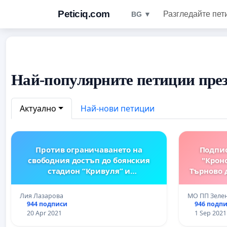
Peticiq.com
Разгледайте пет
BG ▼
Най-популярните петиции през
Актуално
Най-нови петиции
Против ограничаването на
Подпис
свободния достъп до боянския
"Крон
стадион “Кривуля” и
Търново 
построяването на платена спортна
АИ
площадка върху него!
Лия Лазарова
МО ПП Зелен
944 подписи
946 подп
20 Apr 2021
1 Sep 2021