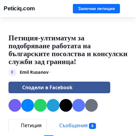
Peticiq.com
Започни петиция
Петиция-ултиматум за
подобряване работата на
българските посолства и консулски
служби зад граница!
Emil Rusanov
·
E
Сподели в Facebook
Петиция
Съобщения
6