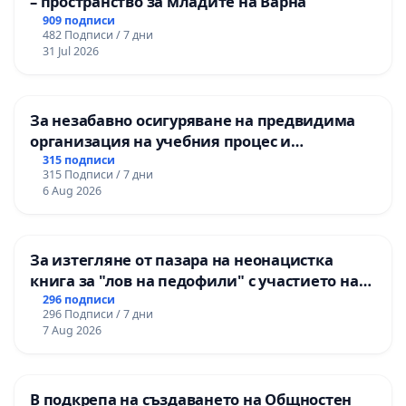
– пространство за младите на Варна
909 подписи
482 Подписи / 7 дни
31 Jul 2026
За незабавно осигуряване на предвидима
организация на учебния процес и
гарантиране на правото на равнопоставено
315 подписи
315 Подписи / 7 дни
и качествено образование на учениците от
6 Aug 2026
ОУ „Княз Александър I“ и Хуманитарна
гимназия „
За изтегляне от пазара на неонацистка
книга за "лов на педофили" с участието на
деца
296 подписи
296 Подписи / 7 дни
7 Aug 2026
В подкрепа на създаването на Общностен