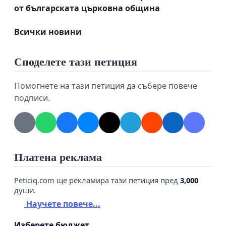
ЩЕ ПОСЛЕДВАТ МАСОВИ ПРОТЕСТНИ
от българската църковна община
ДЕЙСТВИЯ ПРЕД БЪЛГАРСКИТЕ ПОСОЛСТВА ПО
СВЕТА, КАКТО И МАЩАБЕН ПРОТЕСТ НА
Всички новини
ТЕРИТОРИЯТА РЕПУБЛИКА БЪЛГАРИЯ!
Споделете тази петиция
Помогнете на тази петиция да събере повече
подписи.
Платена реклама
Peticiq.com ще рекламира тази петиция пред
3,000
души.
Научете повече...
Изберете бюджет