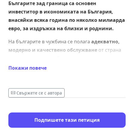
Българите зад граница са основен
инвеститор в икономиката на България,
внасяйки всяка година по няколко милиарда
евро, за издръжка на близки и роднини.
На българите в чужбина се полага
адекватно,
модерно и качествено обслужване
от страна
на управлвнието на българската държава в
съответните консулски служби и посолства по
Покажи повече
света!
Тази петиция-ултиматум предоставя
Свържете се с автора
ИЗИСКВАНИЯТА на подписалите се под нея
български граждани:
Да се сведе до минимум необходимостта от
Подпишете тази петиция
физическо присъствие за всички възможни
услуги(модернизирано онлайн обслужване).