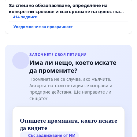
За спешно обезопасяване, определяне на
конкретни срокове и извършване на цялостна
рехабилитация на републиканския път между
414 подписи
пътен възел АМ „Тракия“ - гр. Ихтиман - с.
Уведомление за прозрачност
Мирово - к.к. Момин проход
ЗАПОЧНЕТЕ СВОЯ ПЕТИЦИЯ
Има ли нещо, което искате
да промените?
Промяната не се случва, ако мълчите.
Авторът на тази петиция се изправи и
предприе действия. Ще направите ли
същото?
Опишете промяната, която искате
да видите
Със задвижване от ИИ