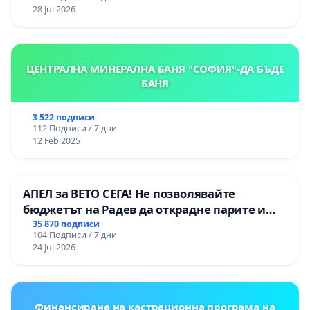
републиканския път между пътен възел АМ
28 Jul 2026
„Тракия“ - гр. Ихтиман - с. Мирово - к.к.
Момин проход
ЦЕНТРАЛНА МИНЕРАЛНА БАНЯ "СОФИЯ"-ДА БЪДЕ
БАНЯ
3 522 подписи
112 Подписи / 7 дни
12 Feb 2025
АПЕЛ за ВЕТО СЕГА! Не позволявайте
бюджетът на Радев да открадне парите и
правата ни в тъмното
35 870 подписи
104 Подписи / 7 дни
24 Jul 2026
Финансиране на кастрационна програма на