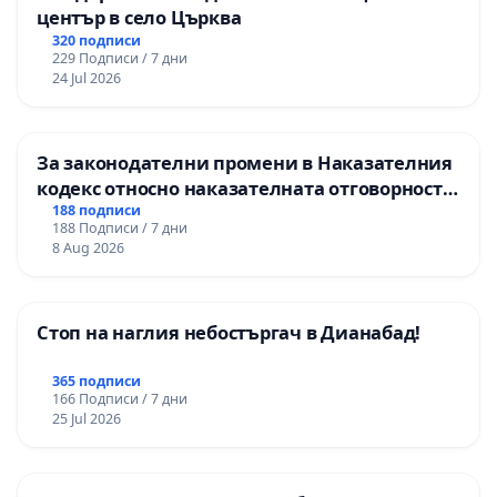
център в село Църква
320 подписи
229 Подписи / 7 дни
24 Jul 2026
За законодателни промени в Наказателния
кодекс относно наказателната отговорност
на непълнолетните при особено тежки
188 подписи
188 Подписи / 7 дни
умишлени престъпления
8 Aug 2026
Стоп на наглия небостъргач в Дианабад!
365 подписи
166 Подписи / 7 дни
25 Jul 2026