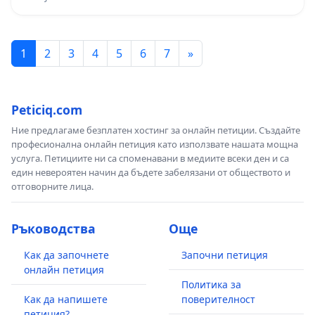
1
2
3
4
5
6
7
»
Peticiq.com
Ние предлагаме безплатен хостинг за онлайн петиции. Създайте
професионална онлайн петиция като използвате нашата мощна
услуга. Петициите ни са споменавани в медиите всеки ден и са
един невероятен начин да бъдете забелязани от обществото и
отговорните лица.
Ръководства
Още
Как да започнете
Започни петиция
онлайн петиция
Политика за
Как да напишете
поверителност
петиция?