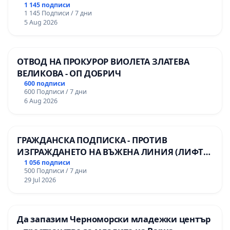
гимназия по промишлени технологии в
1 145 подписи
1 145 Подписи / 7 дни
Професионалната гимназия по икономика и
5 Aug 2026
мениджмънт – гр. Пазарджик
ОТВОД НА ПРОКУРОР ВИОЛЕТА ЗЛАТЕВА
ВЕЛИКОВА - ОП ДОБРИЧ
600 подписи
600 Подписи / 7 дни
6 Aug 2026
ГРАЖДАНСКА ПОДПИСКА - ПРОТИВ
ИЗГРАЖДАНЕТО НА ВЪЖЕНА ЛИНИЯ (ЛИФТ)
НА ТЕРИТОРИЯТА НА ПРИРОДНА
1 056 подписи
500 Подписи / 7 дни
ЗАБЕЛЕЖИТЕЛНОСТ „ХЪЛМ НА
29 Jul 2026
ОСВОБОДИТЕЛИТЕ“ (БУНАРДЖИК)
Да запазим Черноморски младежки център