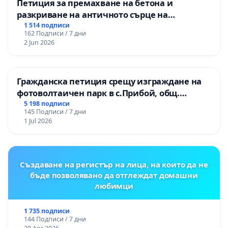
Петиция за премахване на бетона и
разкриване на античното сърце на
Могиланската могила във Враца
1 514 подписи
162 Подписи / 7 дни
2 Jun 2026
Гражданска петиция срещу изграждане на
фотоволтаичен парк в с.Прибой, общ.
Радомир
5 198 подписи
145 Подписи / 7 дни
1 Jul 2026
Създаване на регистър на лица, на които да не
бъде позволявано да отглеждат домашни
любимци
1 735 подписи
144 Подписи / 7 дни