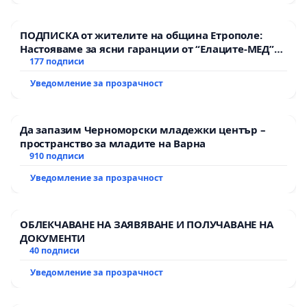
ПОДПИСКА от жителите на община Етрополе:
Настояваме за ясни гаранции от “Елаците-МЕД”
АД и от държавата, че ще се изпълнят всички
177 подписи
екологични норми!
Уведомление за прозрачност
Да запазим Черноморски младежки център –
пространство за младите на Варна
910 подписи
Уведомление за прозрачност
ОБЛЕКЧАВАНЕ НА ЗАЯВЯВАНЕ И ПОЛУЧАВАНЕ НА
ДОКУМЕНТИ
40 подписи
Уведомление за прозрачност