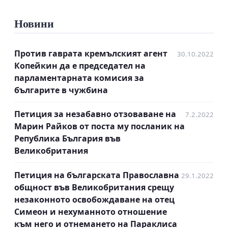
Работещи телефонни линии с
професионално обучени оператори
Новини
работещи 24/7.
Целодневен прием от обучени, културни и
Против гаврата кремълският агент
30.10.2022
възпитани кадри, които вършат работата, за
Копейкин да е председател на
която са назначени.
парламентарната комисия за
Съвременен всекидневно подържан уебсайт
българите в чужбина
с възможност за чат работещ 24/7.
На всеки обслужен да се препраща анкета за
Петиция за незабавно отзоваване на
7.2.2022
оценка на услугата, предоставена от
Марин Райков от поста му посланик на
съответния кадър на съответното
Република България във
Посолство.
Великобритания
Отваряне на допълнителни консулски
служби, покриващи цялата територия на
Петиция на българската Православна
29.1.2022
съответната държава.
общност във Великобритания срещу
незаконното освобождаване на отец
ПРИ НЕИЗПЪЛНЕНИЕ НА ИЗИСКВАНИЯТА НА
Симеон и нехуманното отношение
ДОЛУПОДПИСАНИТЕ БЪЛГАРСКИ ГРАЖДАНИ
към него и отнемането на Параклиса