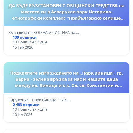
ДА БЪДЕ ВЪЗСТАНОВЕН С ОБЩИНСКИ СРЕДСТВА на
мястото си в Аспарухов парк Историко-
етнографски комплекс “Прабългарско селище
Фанагория” заедно с Клуб по конен спорт
Фанагория!
ЗА защита на ЗЕЛЕНАТА СИСТЕМА на …
139 подписи
10 Подписи / 7 дни
15 Feb 2026
Подкрепете изграждането на „Парк Виница“, гр.
Варна - зелена връзка за нас и нашите деца
между кв. Виница и к.к. Св. св. Константин и
Елена
Сдружение " Парк Виница " ЕИК…
2 483 подписи
10 Подписи / 7 дни
10 Jan 2026