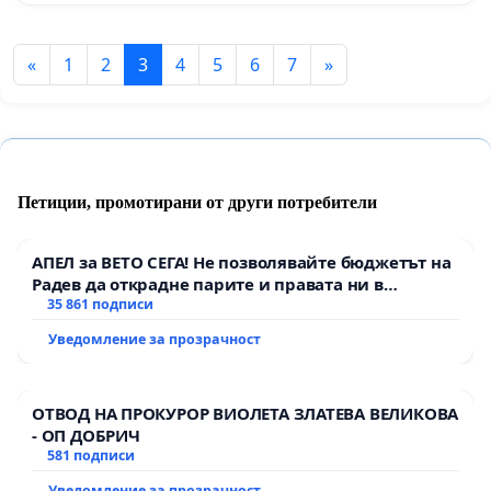
«
1
2
3
4
5
6
7
»
Петиции, промотирани от други потребители
АПЕЛ за ВЕТО СЕГА! Не позволявайте бюджетът на
Радев да открадне парите и правата ни в
тъмното
35 861 подписи
Уведомление за прозрачност
ОТВОД НА ПРОКУРОР ВИОЛЕТА ЗЛАТЕВА ВЕЛИКОВА
- ОП ДОБРИЧ
581 подписи
Уведомление за прозрачност