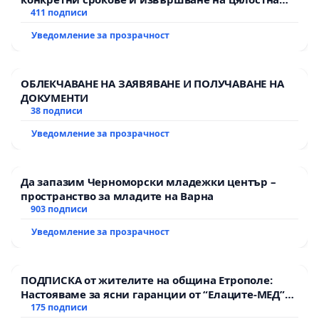
рехабилитация на републиканския път между
411 подписи
пътен възел АМ „Тракия“ - гр. Ихтиман - с.
Уведомление за прозрачност
Мирово - к.к. Момин проход
ОБЛЕКЧАВАНЕ НА ЗАЯВЯВАНЕ И ПОЛУЧАВАНЕ НА
ДОКУМЕНТИ
38 подписи
Уведомление за прозрачност
Да запазим Черноморски младежки център –
пространство за младите на Варна
903 подписи
Уведомление за прозрачност
ПОДПИСКА от жителите на община Етрополе:
Настояваме за ясни гаранции от “Елаците-МЕД”
АД и от държавата, че ще се изпълнят всички
175 подписи