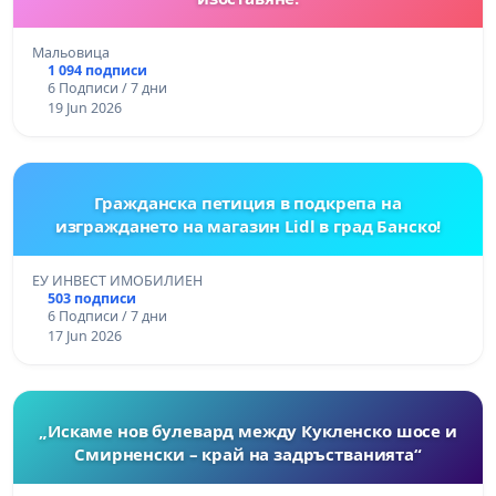
Мальовица
1 094 подписи
6 Подписи / 7 дни
19 Jun 2026
Гражданска петиция в подкрепа на
изграждането на магазин Lidl в град Банско!
ЕУ ИНВЕСТ ИМОБИЛИЕН
503 подписи
6 Подписи / 7 дни
17 Jun 2026
„Искаме нов булевард между Кукленско шосе и
Смирненски – край на задръстванията“