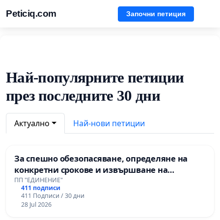
Peticiq.com
Започни петиция
Най-популярните петиции
през последните 30 дни
Актуално
Най-нови петиции
За спешно обезопасяване, определяне на
конкретни срокове и извършване на
цялостна рехабилитация на републиканския
ПП "ЕДИНЕНИЕ"
411 подписи
път между пътен възел АМ „Тракия“ - гр.
411 Подписи / 30 дни
Ихтиман - с. Мирово - к.к. Момин проход
28 Jul 2026