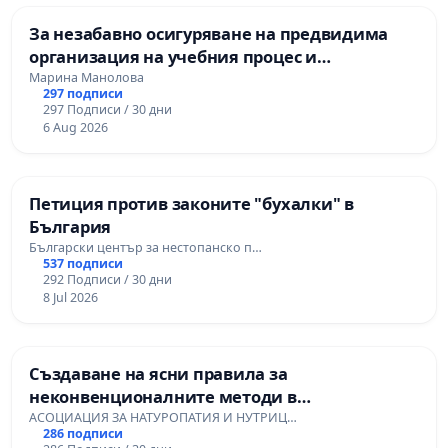
За незабавно осигуряване на предвидима
организация на учебния процес и
гарантиране на правото на равнопоставено и
Марина Манолова
297 подписи
качествено образование на учениците от ОУ
297 Подписи / 30 дни
„Княз Александър I“ и Хуманитарна
6 Aug 2026
гимназия „
Петиция против законите "бухалки" в
България
Български център за нестопанско п…
537 подписи
292 Подписи / 30 дни
8 Jul 2026
Създаване на ясни правила за
неконвенционалните методи в
здравеопазването
АСОЦИАЦИЯ ЗА НАТУРОПАТИЯ И НУТРИЦ…
286 подписи