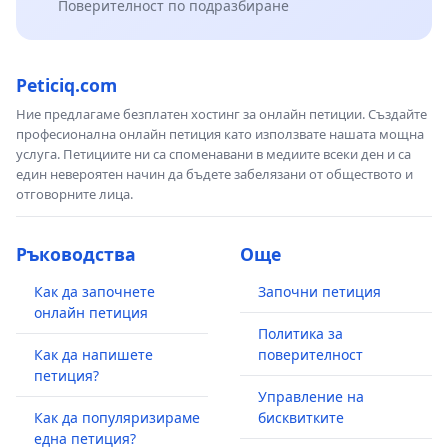
Поверителност по подразбиране
Peticiq.com
Ние предлагаме безплатен хостинг за онлайн петиции. Създайте
професионална онлайн петиция като използвате нашата мощна
услуга. Петициите ни са споменавани в медиите всеки ден и са
един невероятен начин да бъдете забелязани от обществото и
отговорните лица.
Ръководства
Още
Как да започнете
Започни петиция
онлайн петиция
Политика за
Как да напишете
поверителност
петиция?
Управление на
Как да популяризираме
бисквитките
една петиция?