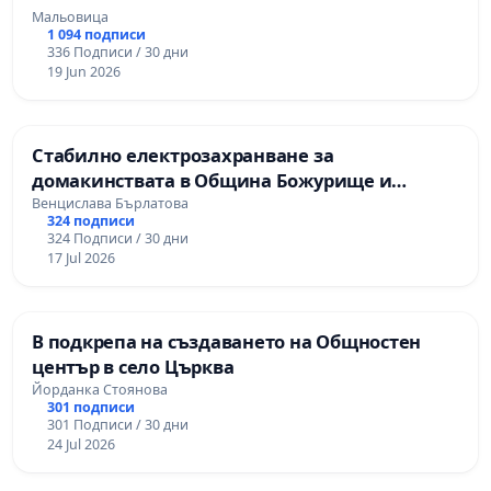
Мальовица
1 094 подписи
336 Подписи / 30 дни
19 Jun 2026
Стабилно електрозахранване за
домакинствата в Община Божурище и
селата: Пролеша, Хераково и махалите,
Венцислава Бърлатова
324 подписи
Храбърско, Гурмазово, Пожарево, Златуша,
324 Подписи / 30 дни
Делян,Росоман,Мала Раковица
17 Jul 2026
В подкрепа на създаването на Общностен
център в село Църква
Йорданка Стоянова
301 подписи
301 Подписи / 30 дни
24 Jul 2026