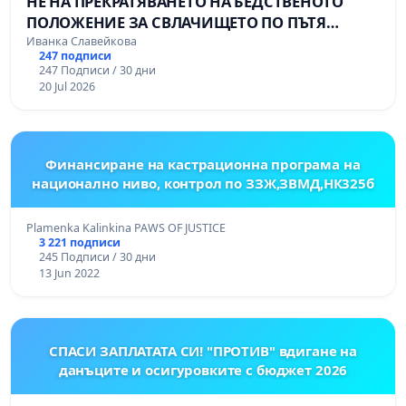
НЕ НА ПРЕКРАТЯВАНЕТО НА БЕДСТВЕНОТО
ПОЛОЖЕНИЕ ЗА СВЛАЧИЩЕТО ПО ПЪТЯ
СМОЛЯН – ПАМПОРОВО
Иванка Славейкова
247 подписи
247 Подписи / 30 дни
20 Jul 2026
Финансиране на кастрационна програма на
национално ниво, контрол по ЗЗЖ,ЗВМД,НК325б
Plamenka Kalinkina PAWS OF JUSTICE
3 221 подписи
245 Подписи / 30 дни
13 Jun 2022
СПАСИ ЗАПЛАТАТА СИ! "ПРОТИВ" вдигане на
данъците и осигуровките с бюджет 2026