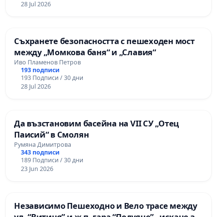
28 Jul 2026
Съхранете безопасността с пешеходен мост
между „Момкова баня“ и „Славия“
Иво Пламенов Петров
193 подписи
193 Подписи / 30 дни
28 Jul 2026
Да възстановим басейна на VII СУ „Отец
Паисий“ в Смолян
Румяна Димитрова
343 подписи
189 Подписи / 30 дни
23 Jun 2026
Независимо Пешеходно и Вело трасе между
ул. “Витиня” и ж.п. гара “Подуяне” - искане за