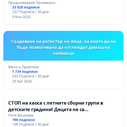
Продължаваме Промяната
33 828 подписи
237 Подписи / 30 дни
9 Nov 2025
Създаване на регистър на лица, на които да не
бъде позволявано да отглеждат домашни
любимци
Мечо и Приятели
1 734 подписи
203 Подписи / 30 дни
29 Apr 2026
СТОП на хаоса с летните сборни групи в
детските градини! Децата не са
административни бройки!
Петя Василева
196 подписи
196 Подписи / 30 дни