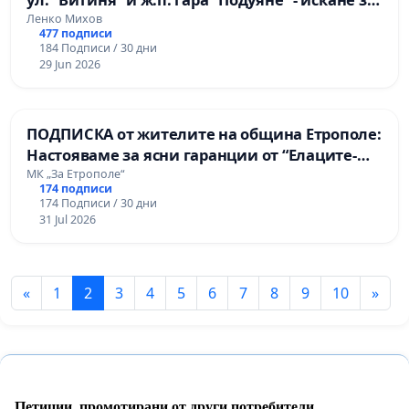
изграждане
Ленко Михов
477 подписи
184 Подписи / 30 дни
29 Jun 2026
ПОДПИСКА от жителите на община Етрополе:
Настояваме за ясни гаранции от “Елаците-
МЕД” АД и от държавата, че ще се изпълнят
МК „За Етрополе“
174 подписи
всички екологични норми!
174 Подписи / 30 дни
31 Jul 2026
«
1
2
3
4
5
6
7
8
9
10
»
Петиции, промотирани от други потребители