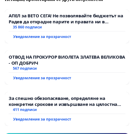
АПЕЛ за ВЕТО СЕГА! Не позволявайте бюджетът на
Радев да открадне парите и правата ни в
тъмното
35 860 подписи
Уведомление за прозрачност
ОТВОД НА ПРОКУРОР ВИОЛЕТА ЗЛАТЕВА ВЕЛИКОВА
- ОП ДОБРИЧ
567 подписи
Уведомление за прозрачност
За спешно обезопасяване, определяне на
конкретни срокове и извършване на цялостна
рехабилитация на републиканския път между
411 подписи
пътен възел АМ „Тракия“ - гр. Ихтиман - с.
Уведомление за прозрачност
Мирово - к.к. Момин проход