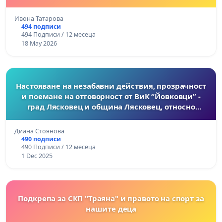
Ивона Татарова
494 подписи
494 Подписи / 12 месеца
18 May 2026
Настояване на незабавни действия, прозрачност
и поемане на отговорност от ВиК “Йовковци” -
град Лясковец и община Лясковец, относно
смъртната трудова злополука на Кирил Петев
Диана Стоянова
490 подписи
490 Подписи / 12 месеца
1 Dec 2025
Подкрепа за СКП "Траяна" и правото на спорт за
нашите деца