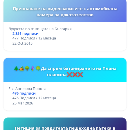
Признаване на видеозаписите с автомобилна
камера за доказателство
Лудостта по пътищата на България
2 851 подписи
477 Подписи / 12 месеца
22 Oct 2015
🌲🏕️🌳🪻🍀Да спрем бетонирането на Плана
планина❌❌❌
Ева Ангелова Попова
476 подписи
476 Подписи / 12 месеца
25 Mar 2026
Петиция за повдигната пешеходна пътека в