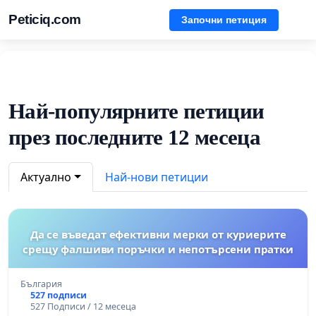
Peticiq.com
Започни петиция
Най-популярните петиции
през последните 12 месеца
Актуално
Най-нови петиции
Да се въведат ефективни мерки от куриерите
срещу фалшиви поръчки и непотърсени пратки
България
527 подписи
527 Подписи / 12 месеца