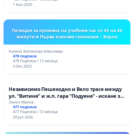
1 Nov 2025
Петиция за промяна на учебния час от 45 на 40
минути в Първа езикова гимназия – Варна
Калина Златинова Алексиева
478 подписи
478 Подписи / 12 месеца
3 Dec 2025
Независимо Пешеходно и Вело трасе между
ул. “Витиня” и ж.п. гара “Подуяне” - искане за
изграждане
Ленко Михов
477 подписи
477 Подписи / 12 месеца
29 Jun 2026