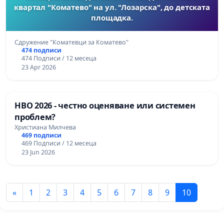
квартал "Коматево" на ул. "Лозарска", до детската
площадка.
Сдружение "Коматевци за Коматево"
474 подписи
474 Подписи / 12 месеца
23 Apr 2026
НВО 2026 - честно оценяване или системен
проблем?
Христиана Милчева
469 подписи
469 Подписи / 12 месеца
23 Jun 2026
«
1
2
3
4
5
6
7
8
9
10