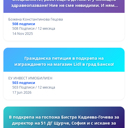
здравеопазване! Ние не сме невидими. И няма
да мълчим.
Божена Константинова Гецова
508 подписи
508 Подписи / 12 месеца
14 Nov 2025
Гражданска петиция в подкрепа на
изграждането на магазин Lidl в град Банско!
ЕУ ИНВЕСТ ИМОБИЛИЕН
503 подписи
503 Подписи / 12 месеца
17 Jun 2026
В подкрепа на госпожа Бистра Кадиева-Гочева за
директор на 51 ДГ Щурче, София и с искане за