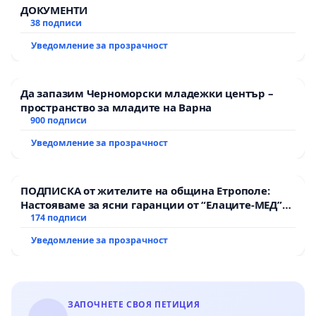
ДОКУМЕНТИ
38 подписи
Уведомление за прозрачност
Да запазим Черноморски младежки център –
пространство за младите на Варна
900 подписи
Уведомление за прозрачност
ПОДПИСКА от жителите на община Етрополе:
Настояваме за ясни гаранции от “Елаците-МЕД”
АД и от държавата, че ще се изпълнят всички
174 подписи
екологични норми!
Уведомление за прозрачност
ЗАПОЧНЕТЕ СВОЯ ПЕТИЦИЯ