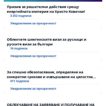
Призив за решителни действия срещу
енергийната империя на Христо Ковачки!
3 252 подписи
Уведомление за прозрачност
Облекчете шенгенските визи за руснаци и
руските визи за българи
16 подписи
Уведомление за прозрачност
За спешно обезопасяване, определяне на
конкретни срокове и извършване на цялостна
рехабилитация на републиканския път между
411 подписи
пътен възел АМ „Тракия“ - гр. Ихтиман - с.
Уведомление за прозрачност
Мирово - к.к. Момин проход
ОБЛЕКЧАВАНЕ НА ЗАЯВЯВАНЕ И ПОЛУЧАВАНЕ НА