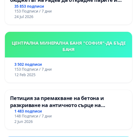
правата ни в тъмното
35 853 подписи
153 Подписи / 7 дни
24 Jul 2026
ЦЕНТРАЛНА МИНЕРАЛНА БАНЯ "СОФИЯ"-ДА БЪДЕ
БАНЯ
3 502 подписи
153 Подписи / 7 дни
12 Feb 2025
Петиция за премахване на бетона и
разкриване на античното сърце на
Могиланската могила във Враца
1 483 подписи
148 Подписи / 7 дни
2 Jun 2026