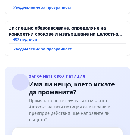
Уведомление за прозрачност
За спешно обезопасяване, определяне на
конкретни срокове и извършване на цялостна
рехабилитация на републиканския път между
407 подписи
пътен възел АМ „Тракия“ - гр. Ихтиман - с.
Уведомление за прозрачност
Мирово - к.к. Момин проход
ЗАПОЧНЕТЕ СВОЯ ПЕТИЦИЯ
Има ли нещо, което искате
да промените?
Промяната не се случва, ако мълчите.
Авторът на тази петиция се изправи и
предприе действия. Ще направите ли
същото?