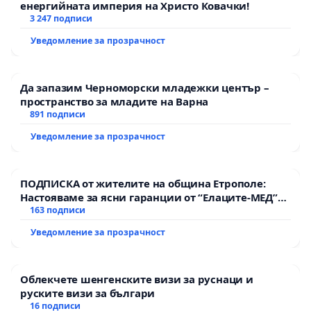
енергийната империя на Христо Ковачки!
3 247 подписи
Уведомление за прозрачност
Да запазим Черноморски младежки център –
пространство за младите на Варна
891 подписи
Уведомление за прозрачност
ПОДПИСКА от жителите на община Етрополе:
Настояваме за ясни гаранции от “Елаците-МЕД”
АД и от държавата, че ще се изпълнят всички
163 подписи
екологични норми!
Уведомление за прозрачност
Облекчете шенгенските визи за руснаци и
руските визи за българи
16 подписи