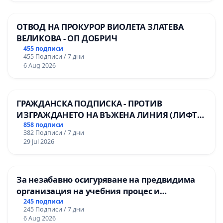
ОТВОД НА ПРОКУРОР ВИОЛЕТА ЗЛАТЕВА
ВЕЛИКОВА - ОП ДОБРИЧ
455 подписи
455 Подписи / 7 дни
6 Aug 2026
ГРАЖДАНСКА ПОДПИСКА - ПРОТИВ
ИЗГРАЖДАНЕТО НА ВЪЖЕНА ЛИНИЯ (ЛИФТ)
НА ТЕРИТОРИЯТА НА ПРИРОДНА
858 подписи
382 Подписи / 7 дни
ЗАБЕЛЕЖИТЕЛНОСТ „ХЪЛМ НА
29 Jul 2026
ОСВОБОДИТЕЛИТЕ“ (БУНАРДЖИК)
За незабавно осигуряване на предвидима
организация на учебния процес и
гарантиране на правото на равнопоставено
245 подписи
245 Подписи / 7 дни
и качествено образование на учениците от
6 Aug 2026