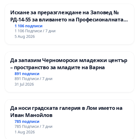
Искане за преразглеждане на Заповед №
РД-14-55 за вливането на Професионалната
гимназия по промишлени технологии в
1 106 подписи
1 106 Подписи / 7 дни
Професионалната гимназия по икономика и
5 Aug 2026
мениджмънт – гр. Пазарджик
Да запазим Черноморски младежки център
– пространство за младите на Варна
891 подписи
891 Подписи / 7 дни
31 Jul 2026
Да носи градската галерия в Лом името на
Иван Манойлов
785 подписи
785 Подписи / 7 дни
1 Aug 2026