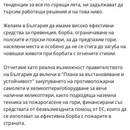
тенденции за все по-горещи лета, ни задължават да
търсим работещи решения и на това ниво.
Желаем в България да имаме високо ефективни
средства за превенция, борба, ограничаване на
полските и горски пожари, за да предпазим гори,
населени места и особено да не се стига до загуба на
човешки животи при борбата с огнените стихии.
Отчитаме като реална възможност правителството
на България да включи в "Плана за въстановяване и
устойчивост" закупуването на противопожарни
самолети и хеликоптери/оборудване за вече
налични хеликоптери, както подходяща наземна
техника за пожарогасене на гори, финансирани със
средствата от безвъзмездната помощ от ЕС, които да
се използват за ефективна борба с пожарите в
страната.