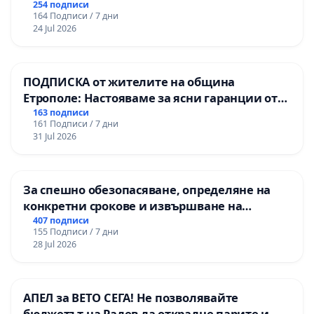
254 подписи
164 Подписи / 7 дни
24 Jul 2026
ПОДПИСКА от жителите на община
Етрополе: Настояваме за ясни гаранции от
“Елаците-МЕД” АД и от държавата, че ще се
163 подписи
161 Подписи / 7 дни
изпълнят всички екологични норми!
31 Jul 2026
За спешно обезопасяване, определяне на
конкретни срокове и извършване на
цялостна рехабилитация на
407 подписи
155 Подписи / 7 дни
републиканския път между пътен възел АМ
28 Jul 2026
„Тракия“ - гр. Ихтиман - с. Мирово - к.к.
Момин проход
АПЕЛ за ВЕТО СЕГА! Не позволявайте
бюджетът на Радев да открадне парите и