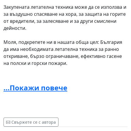
Закупената летателна техника може да се използва и
за въздушно спасяване на хора, за защита на горите
от вредители, за залесяване и за други смислени
дейности.
Моля, подкрепете ни в нашата обща цел: България
да има необходимата летателна техника за ранно
откриване, бързо ограничаване, ефективно гасене
на полски и горски пожари.
Да спасим горите и природата на България, да
спасим човешки животи!
...Покажи повече
__________________
Петицията е инициирана от най-голямата
доброволческа организация за засаждане и
опазване на гори в България:
Гората.бг
Свържете се с автора