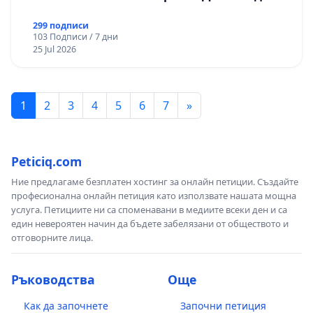
299 подписи
103 Подписи / 7 дни
25 Jul 2026
1
2
3
4
5
6
7
»
Peticiq.com
Ние предлагаме безплатен хостинг за онлайн петиции. Създайте
професионална онлайн петиция като използвате нашата мощна
услуга. Петициите ни са споменавани в медиите всеки ден и са
един невероятен начин да бъдете забелязани от обществото и
отговорните лица.
Ръководства
Още
Как да започнете
Започни петиция