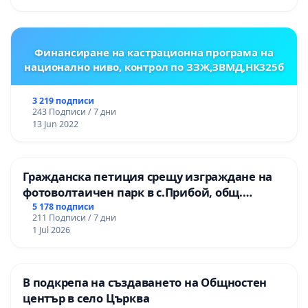
ОУ „Княз Александър I“ и Хуманитарна
гимназия „
Финансиране на кастрационна програма на
национално ниво, контрол по ЗЗЖ,ЗВМД,НК325б
3 219 подписи
243 Подписи / 7 дни
13 Jun 2022
Гражданска петиция срещу изграждане на
фотоволтаичен парк в с.Прибой, общ.
Радомир
5 178 подписи
211 Подписи / 7 дни
1 Jul 2026
В подкрепа на създаването на Общностен
център в село Църква