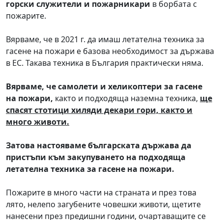
горски служители и пожарникари
в борбата с
пожарите.
Вярваме, че в 2021 г. да имаш летателна техника за
гасене на пожари е базова необходимост за държава
в ЕС. Такава техника в България практически няма.
Вярваме, че самолети и хеликоптери за гасене
на пожари,
както и подходяща наземна техника,
ще
спасят стотици хиляди декари гори, както и
много животи.
Затова настояваме българската държава да
пристъпи към закупуването на подходяща
летателна техника за гасене на пожари.
Пожарите в много части на страната и през това
лято, нелепо загубените човешки животи, щетите
нанесени през предишни години, очартаващите се