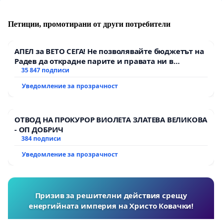
водомери
след общия водомер при условията и по
реда на тази наредба.
Петиции, промотирани от други потребители
чл. 32, ал. 5
При разлика
в отчетеното
АПЕЛ за ВЕТО СЕГА! Не позволявайте бюджетът на
количество вода по ал. 2 и в сбора на отчетите
Радев да открадне парите и правата ни в
тъмното
35 847 подписи
по индивидуалните водомери по ал. 3,
по-голяма
от 20 на сто, в 7-дневен срок операторът
Уведомление за прозрачност
уведомява упълномощения представител на
етажната собственост
.
ОТВОД НА ПРОКУРОР ВИОЛЕТА ЗЛАТЕВА ВЕЛИКОВА
- ОП ДОБРИЧ
чл. 32, ал. 10 Операторът на водоснабдителната
384 подписи
система
монтира, поддържа и контролира
Уведомление за прозрачност
водомерите на водопроводните отклонения, по
които се отчита и заплаща изразходваното
количество вода.
Призив за решителни действия срещу
енергийната империя на Христо Ковачки!
чл. 35, ал. 2 Когато периодът на отчитане на