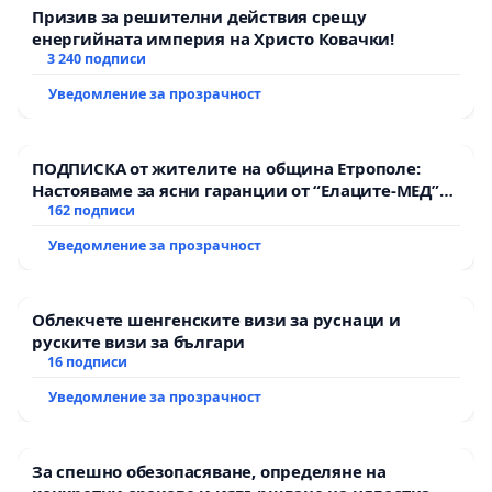
водомерите е по-дълъг от един месец,
Призив за решителни действия срещу
енергийната империя на Христо Ковачки!
операторът ежемесечно начислява служебно
3 240 подписи
количество изразходвана вода, определено въз
Уведомление за прозрачност
основа на средния месечен разход от редовно
отчетените съответни периоди на
предходната година
. След отчитане на
ПОДПИСКА от жителите на община Етрополе:
Настояваме за ясни гаранции от “Елаците-МЕД”
показанията на водомерите количеството вода
АД и от държавата, че ще се изпълнят всички
162 подписи
се изравнява в съответствие с реалното
екологични норми!
Уведомление за прозрачност
потребление.
чл. 39, ал. 2, т. 2 (изм. - ДВ, бр. 63 от 2012 г., в сила
Облекчете шенгенските визи за руснаци и
от 17.08.2012 г.)
за потребителите, чиито
руските визи за българи
16 подписи
индивидуални водомери не са отчетени в
срока по т. 1 или не са подадени самоотчети,
Уведомление за прозрачност
се определят служебно данни, равни на
средния месечен разход от последните два
За спешно обезопасяване, определяне на
редовни отчета;