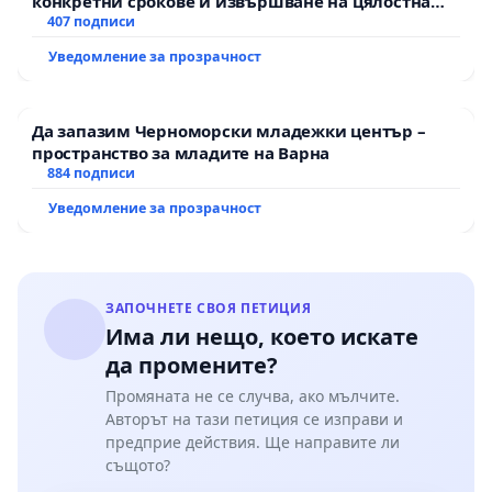
конкретни срокове и извършване на цялостна
рехабилитация на републиканския път между
407 подписи
Чл. 42. ал. 1
Операторите са длъжни:
пътен възел АМ „Тракия“ - гр. Ихтиман - с.
Уведомление за прозрачност
Мирово - к.к. Момин проход
т. 1. да снабдяват потребителите с вода с
питейни качества при равни условия, с
Да запазим Черноморски младежки център –
пространство за младите на Варна
икономически обосновани разходи за
884 подписи
доставката ѝ до имотите им
Уведомление за прозрачност
___________________________________________________________
Видно от цитираните извадки, тази
ЗАПОЧНЕТЕ СВОЯ ПЕТИЦИЯ
остаряла наредба трябва да се промени!
Има ли нещо, което искате
да промените?
Промяната не се случва, ако мълчите.
С подписа си в тази петиция, Вие
Авторът на тази петиция се изправи и
декларирате, че сте съгласни:
предприе действия. Ще направите ли
същото?
- с написаните в информацията към