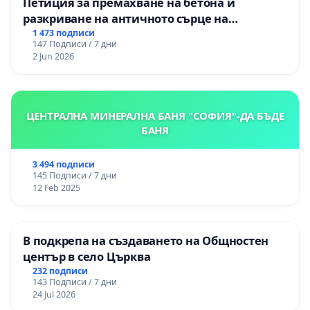
Петиция за премахване на бетона и
разкриване на античното сърце на
Могиланската могила във Враца
1 473 подписи
147 Подписи / 7 дни
2 Jun 2026
ЦЕНТРАЛНА МИНЕРАЛНА БАНЯ "СОФИЯ"-ДА БЪДЕ
БАНЯ
3 494 подписи
145 Подписи / 7 дни
12 Feb 2025
В подкрепа на създаването на Общностен
център в село Църква
232 подписи
143 Подписи / 7 дни
24 Jul 2026