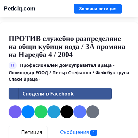
Peticiq.com
Започни петиция
ПРОТИВ служебно разпределяне
на общи кубици вода / ЗА промяна
на Наредба 4 / 2004
Професионален домоуправител Враца -
П
Люмондар ЕООД / Петър Стефанов / Фейсбук група
Спаси Враца
·
Сподели в Facebook
Петиция
Съобщения
1