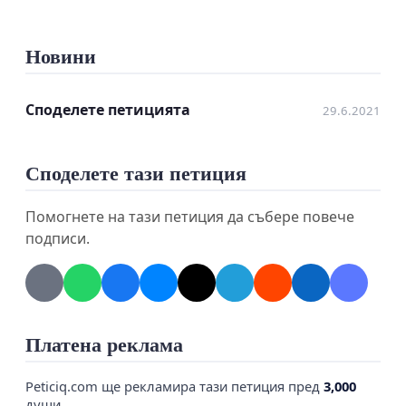
Новини
Споделете петицията
29.6.2021
Споделете тази петиция
Помогнете на тази петиция да събере повече
Съгласно Наредба 4 / 2004 на МРРБ:
подписи.
Чл. 30. Изразходваната вода се отчита по
водомера на водопроводното отклонение, а за
сгради - етажна собственост - по общия водомер
на водопроводното отклонение. Изразходваното
Платена реклама
количество вода се разпределя между
Peticiq.com ще рекламира тази петиция пред
3,000
потребителите в сграда - етажна собственост,
души.