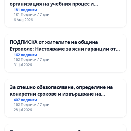
организация на учебния процес и
гарантиране на правото на равнопоставено
181 подписи
181 Подписи / 7 дни
и качествено образование на учениците от
6 Aug 2026
ОУ „Княз Александър I“ и Хуманитарна
гимназия „
ПОДПИСКА от жителите на община
Етрополе: Настояваме за ясни гаранции от
“Елаците-МЕД” АД и от държавата, че ще се
162 подписи
162 Подписи / 7 дни
изпълнят всички екологични норми!
31 Jul 2026
За спешно обезопасяване, определяне на
конкретни срокове и извършване на
цялостна рехабилитация на
407 подписи
162 Подписи / 7 дни
републиканския път между пътен възел АМ
28 Jul 2026
„Тракия“ - гр. Ихтиман - с. Мирово - к.к.
Момин проход