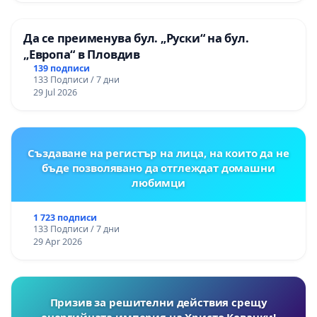
Да се преименува бул. „Руски“ на бул.
„Европа“ в Пловдив
139 подписи
133 Подписи / 7 дни
29 Jul 2026
Създаване на регистър на лица, на които да не
бъде позволявано да отглеждат домашни
любимци
1 723 подписи
133 Подписи / 7 дни
29 Apr 2026
Призив за решителни действия срещу