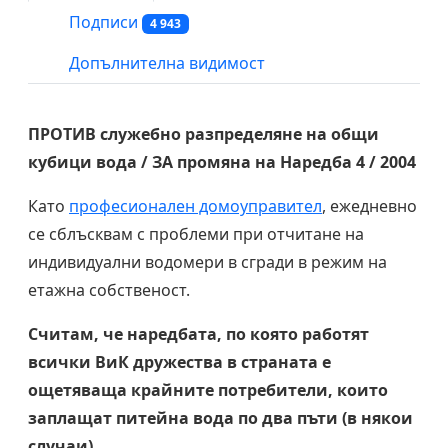
Подписи
4 943
Допълнителна видимост
ПРОТИВ служебно разпределяне на общи
кубици вода / ЗА промяна на Наредба 4 / 2004
Като
професионален домоуправител
, ежедневно
се сблъсквам с проблеми при отчитане на
индивидуални водомери в сгради в режим на
етажна собственост.
Считам, че наредбата, по която работят
всички ВиК дружества в страната е
ощетяваща крайните потребители, които
заплащат питейна вода по два пъти (в някои
случаи).