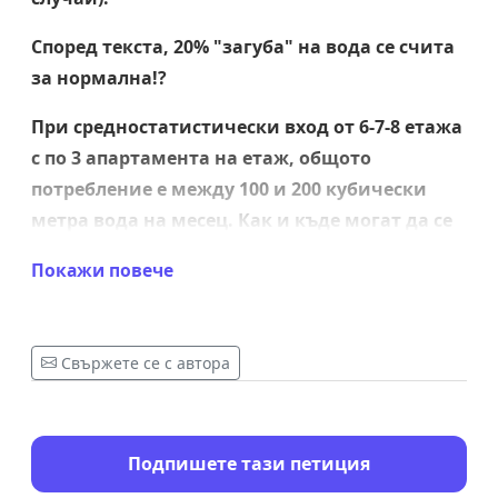
Според текста, 20% "загуба" на вода се счита
за нормална!?
При средностатистически вход от 6-7-8 етажа
с по 3 апартамента на етаж, общото
потребление е между 100 и 200 кубически
метра вода на месец. Как и къде могат да се
изгубят между 20 и 40 м3 вода във
Покажи повече
вертикалните щрангове за 30 дни? Това са
между 20000 и 40000 литра вода, която трябва
да се е изпарила, след като е минала през
Свържете се с автора
общия водомер!?
Подпишете тази петиция