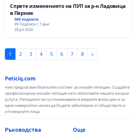
Спрете изменението на ПУП за р-н Ладовица
в Перник
368 подписи
99 Подписи / 7 дни
28 Jul 2026
1
2
3
4
5
6
7
8
»
Peticiq.com
Ние предлагаме безплатен хостинг за онлайн петиции. Създайте
професионална онлайн петиция като използвате нашата мощна
услуга. Петициите ни са споменавани в медиите всеки ден и са
един невероятен начин да бъдете забелязани от обществото и
отговорните лица.
Ръководства
Още