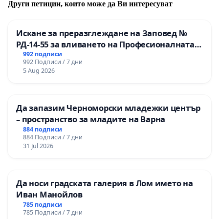
декларирате, че сте ПРОТИВ:
Други петиции, които може да Ви интересуват
- разпределяне на общи кубици вода;
Искане за преразглеждане на Заповед №
РД-14-55 за вливането на Професионалната
- заплащането да става на база общ водомер,
гимназия по промишлени технологии в
992 подписи
вместо на индивидуални отчети.
992 Подписи / 7 дни
Професионалната гимназия по икономика и
5 Aug 2026
мениджмънт – гр. Пазарджик
ВАЖНО: След подписване на петицията,
Да запазим Черноморски младежки център
трябва да отворите посочения от Вас e-mail
– пространство за младите на Варна
адрес и да потвърдите гласа си!
884 подписи
884 Подписи / 7 дни
31 Jul 2026
Да носи градската галерия в Лом името на
Иван Манойлов
785 подписи
785 Подписи / 7 дни