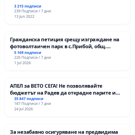
3 215 подписи
239 Подписи / 7 дни
13 Jun 2022
Гражданска петиция срещу изграждане на
фотоволтаичен парк в с.Прибой, общ.
Радомир
5 169 подписи
226 Подписи / 7 дни
1 Jul 2026
АПЕЛ за ВЕТО СЕГА! Не позволявайте
бюджетът на Радев да открадне парите и
правата ни в тъмното
35 847 подписи
187 Подписи / 7 дни
24 Jul 2026
За незабавно осигуряване на предвидима