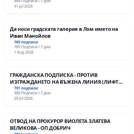
❗
Без да кликнете върху този линк,
884 Подписи / 7 дни
31 Jul 2026
подписът Ви няма да бъде зачетен.
📧 Ако не виждате писмото, проверете и папка
Да носи градската галерия в Лом името на
"Спам" (Spam/Junk) – често то попада там.
Иван Манойлов
785 подписи
👉
Линк към пълния текст на предложението
785 Подписи / 7 дни
и подробните аргументи:
Предложение:
1 Aug 2026
Комплекс Марица-изток за системна услуга
ГРАЖДАНСКА ПОДПИСКА - ПРОТИВ
ИЗГРАЖДАНЕТО НА ВЪЖЕНА ЛИНИЯ (ЛИФТ)
НА ТЕРИТОРИЯТА НА ПРИРОДНА
791 подписи
386 Подписи / 7 дни
ЗАБЕЛЕЖИТЕЛНОСТ „ХЪЛМ НА
29 Jul 2026
ОСВОБОДИТЕЛИТЕ“ (БУНАРДЖИК)
ОТВОД НА ПРОКУРОР ВИОЛЕТА ЗЛАТЕВА
ВЕЛИКОВА - ОП ДОБРИЧ