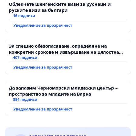
Облекчете шенгенските визи за руснаци и
електроенергийна система от срив.
руските визи за българи
Неговите стабилни синхронни мощности
16 подписи
(въртяща инерция, реактивна мощност, горещ
Уведомление за прозрачност
резерв) са единственото, което може да
компенсира хаотичното и вредно за системата
За спешно обезопасяване, определяне на
навлизане на ВЕИ.
конкретни срокове и извършване на цялостна
рехабилитация на републиканския път между
407 подписи
🔹
МИ може да спаси страната от водна
пътен възел АМ „Тракия“ - гр. Ихтиман - с.
Уведомление за прозрачност
криза.
Мирово - к.к. Момин проход
Безконтролното присъединяване на соларни и
вятърни централи принуди ВЕЦ-овете да работят
Да запазим Черноморски младежки център –
пространство за младите на Варна
в разрушителен режим, което доведе до
884 подписи
преждевременно източване на язовирите. МИ е
Уведомление за прозрачност
ключът към възстановяване на баланса.
🔹
МИ е реален гарант за енергийна
независимост и национална сигурност.