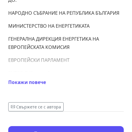
НАРОДНО СЪБРАНИЕ НА РЕПУБЛИКА БЪЛГАРИЯ
МИНИСТЕРСТВО НА ЕНЕРГЕТИКАТА
ГЕНЕРАЛНА ДИРЕКЦИЯ ЕНЕРГЕТИКА НА
ЕВРОПЕЙСКАТА КОМИСИЯ
ЕВРОПЕЙСКИ ПАРЛАМЕНТ
ENTSO-E (Европейската мрежа на операторите
на преносни електрически мрежи)
Покажи повече
Ние, долуподписаните граждани, изразяваме
категоричната си подкрепа за
Свържете се с автора
комплекса
„Марица-изток“
и настояваме той да
бъде признат за това, което е –
критичен
стратегически актив за енергийната