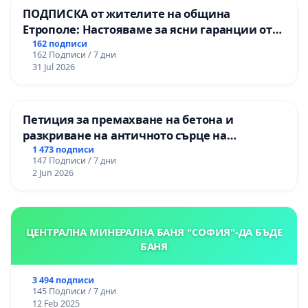
ПОДПИСКА от жителите на община
Етрополе: Настояваме за ясни гаранции от
“Елаците-МЕД” АД и от държавата, че ще се
162 подписи
162 Подписи / 7 дни
изпълнят всички екологични норми!
31 Jul 2026
Петиция за премахване на бетона и
разкриване на античното сърце на
Могиланската могила във Враца
1 473 подписи
147 Подписи / 7 дни
2 Jun 2026
ЦЕНТРАЛНА МИНЕРАЛНА БАНЯ "СОФИЯ"-ДА БЪДЕ
БАНЯ
3 494 подписи
145 Подписи / 7 дни
12 Feb 2025