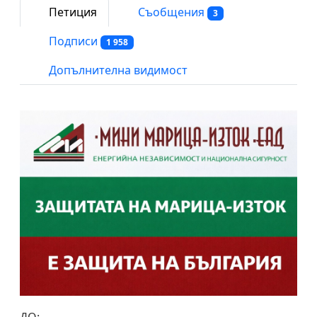
Петиция
Съобщения
3
Подписи
1 958
Допълнителна видимост
ДО: