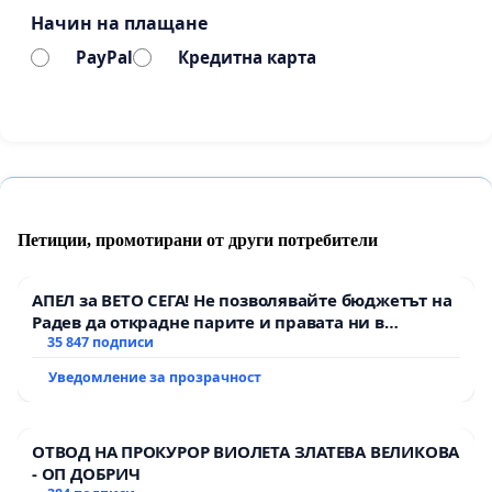
Това да бъде включено в Националния план
Начин на плащане
за възстановяване и устойчивост (НПВУ)
PayPal
Кредитна карта
с
целево европейско финансиране
, което
да покрива разходите за поддържане на
горещ резерв и въглеродни емисии поне до
2038 г.
Да се предостави на комплекса временна
дерогация
за таксите за въглеродни
Петиции, промотирани от други потребители
емисии, докато Европейският съюз създаде
постоянен механизъм за компенсиране на
АПЕЛ за ВЕТО СЕГА! Не позволявайте бюджетът на
системните услуги (инерция, реактивна
Радев да открадне парите и правата ни в
мощност, стратегически резерв). Това ще
тъмното
35 847 подписи
спре порочната практика парите на МИ да
Уведомление за прозрачност
отиват за субсидиране на частни ВЕИ, които
унищожават природата и дестабилизират
мрежата.
ОТВОД НА ПРОКУРОР ВИОЛЕТА ЗЛАТЕВА ВЕЛИКОВА
- ОП ДОБРИЧ
Комплекс „Марица-изток“ да бъде определен