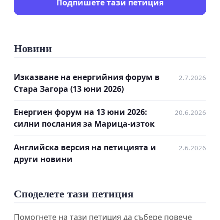
Подпишете тази петиция
сигурност не само на България, но и на цяла
Европа
.
Защо това е важно?
Новини
Стабилност на енергийната
система:
Комплексът е най-източният
Изказване на енергийния форум в
2.7.2026
Стара Загора (13 юни 2026)
синхронен възел на Европа. Той
осигурява
въртяща инерция и реактивна
Енергиен форум на 13 юни 2026:
20.6.2026
мощност
, без които слънчевите и вятърни
силни послания за Марица-изток
централи не могат да работят стабилно. Това
доказаха и тежките аварии в Северна
Английска версия на петицията и
2.6.2026
други новини
Македония, Испания и Чехия през 2025 г.
Геополитическа роля:
Намира се на
Споделете тази петиция
границата между ЕС и Украйна, поемайки
огромните и непредвидими енергийни
Помогнете на тази петиция да събере повече