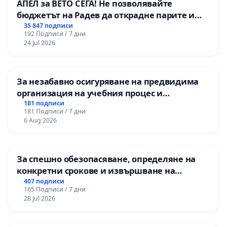
АПЕЛ за ВЕТО СЕГА! Не позволявайте
бюджетът на Радев да открадне парите и
правата ни в тъмното
35 847 подписи
192 Подписи / 7 дни
24 Jul 2026
За незабавно осигуряване на предвидима
организация на учебния процес и
гарантиране на правото на равнопоставено
181 подписи
181 Подписи / 7 дни
и качествено образование на учениците от
6 Aug 2026
ОУ „Княз Александър I“ и Хуманитарна
гимназия „
За спешно обезопасяване, определяне на
конкретни срокове и извършване на
цялостна рехабилитация на
407 подписи
165 Подписи / 7 дни
републиканския път между пътен възел АМ
28 Jul 2026
„Тракия“ - гр. Ихтиман - с. Мирово - к.к.
Момин проход