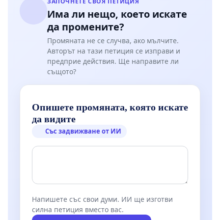
ЗАПОЧНЕТЕ СВОЯ ПЕТИЦИЯ
Докато ЕС търси къде да инвестира 1,2 трилиона
Има ли нещо, което искате
евро за мрежова стабилност, България вече има
да промените?
готовото решение. Нашите политици само
Промяната не се случва, ако мълчите.
Авторът на тази петиция се изправи и
трябва да поискат тези средства, мотивирайки се
предприе действия. Ще направите ли
с железните аргументи на нашето
същото?
ПРЕДЛОЖЕНИЕ.
Защитата на „Марица-изток“ е защита на
Опишете промяната, която искате
свободата и независимостта на България!
да видите
Със задвижване от ИИ
Авторски екип на предложението: инж. Игнат
Божинов, проф. д-р инж. Иван Марков, инж. Щерьо
Щерев, Светослав Пройнов. Повече за тях –
в
авторски екип на ПРЕДЛОЖЕНИЕТО
Напишете със свои думи. ИИ ще изготви
силна петиция вместо вас.