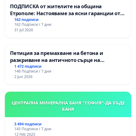
ПОДПИСКА от жителите на община
Етрополе: Настояваме за ясни гаранции от
“Елаците-МЕД” АД и от държавата, че ще се
162 подписи
162 Подписи / 7 дни
изпълнят всички екологични норми!
31 Jul 2026
Петиция за премахване на бетона и
разкриване на античното сърце на
Могиланската могила във Враца
1 472 подписи
146 Подписи / 7 дни
2 Jun 2026
ЦЕНТРАЛНА МИНЕРАЛНА БАНЯ "СОФИЯ"-ДА БЪДЕ
БАНЯ
3 494 подписи
145 Подписи / 7 дни
12 Feb 2025