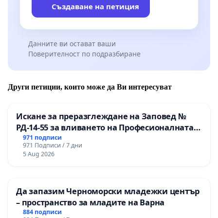
Създаване на петиция
Данните ви остават ваши
Поверителност по подразбиране
Други петиции, които може да Ви интересуват
Искане за преразглеждане на Заповед №
РД-14-55 за вливането на Професионалната
гимназия по промишлени технологии в
971 подписи
971 Подписи / 7 дни
Професионалната гимназия по икономика и
5 Aug 2026
мениджмънт – гр. Пазарджик
Да запазим Черноморски младежки център
– пространство за младите на Варна
884 подписи