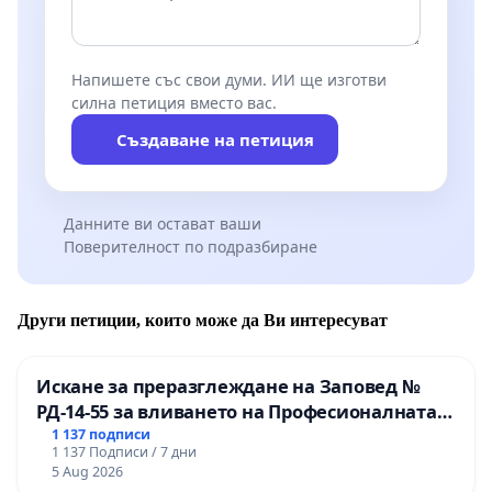
Напишете със свои думи. ИИ ще изготви
силна петиция вместо вас.
Създаване на петиция
Данните ви остават ваши
Поверителност по подразбиране
Други петиции, които може да Ви интересуват
Искане за преразглеждане на Заповед №
РД-14-55 за вливането на Професионалната
гимназия по промишлени технологии в
1 137 подписи
1 137 Подписи / 7 дни
Професионалната гимназия по икономика и
5 Aug 2026
мениджмънт – гр. Пазарджик