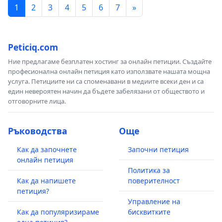
1
2
3
4
5
6
7
»
Peticiq.com
Ние предлагаме безплатен хостинг за онлайн петиции. Създайте
професионална онлайн петиция като използвате нашата мощна
услуга. Петициите ни са споменавани в медиите всеки ден и са
един невероятен начин да бъдете забелязани от обществото и
отговорните лица.
Ръководства
Още
Как да започнете
Започни петиция
онлайн петиция
Политика за
Как да напишете
поверителност
петиция?
Управление на
Как да популяризираме
бисквитките