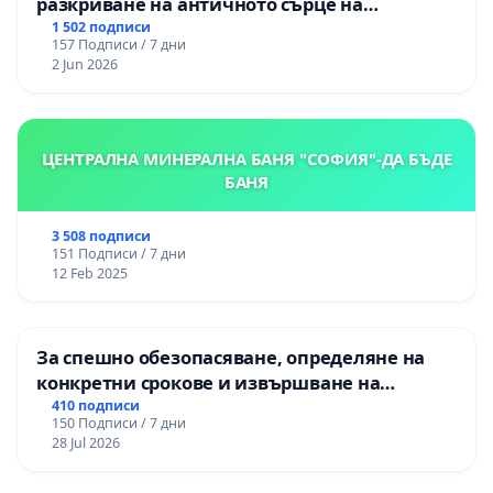
разкриване на античното сърце на
Могиланската могила във Враца
1 502 подписи
157 Подписи / 7 дни
2 Jun 2026
ЦЕНТРАЛНА МИНЕРАЛНА БАНЯ "СОФИЯ"-ДА БЪДЕ
БАНЯ
3 508 подписи
151 Подписи / 7 дни
12 Feb 2025
За спешно обезопасяване, определяне на
конкретни срокове и извършване на
цялостна рехабилитация на
410 подписи
150 Подписи / 7 дни
републиканския път между пътен възел АМ
28 Jul 2026
„Тракия“ - гр. Ихтиман - с. Мирово - к.к.
Момин проход