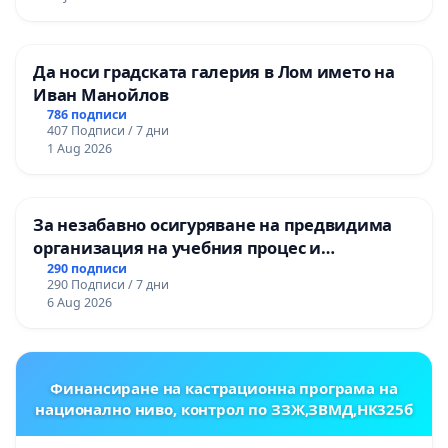
ОСВОБОДИТЕЛИТЕ“ (БУНАРДЖИК)
Да носи градската галерия в Лом името на
Иван Манойлов
786 подписи
407 Подписи / 7 дни
1 Aug 2026
За незабавно осигуряване на предвидима
организация на учебния процес и
гарантиране на правото на равнопоставено
290 подписи
290 Подписи / 7 дни
и качествено образование на учениците от
6 Aug 2026
ОУ „Княз Александър I“ и Хуманитарна
гимназия „
Финансиране на кастрационна програма на
национално ниво, контрол по ЗЗЖ,ЗВМД,НК325б