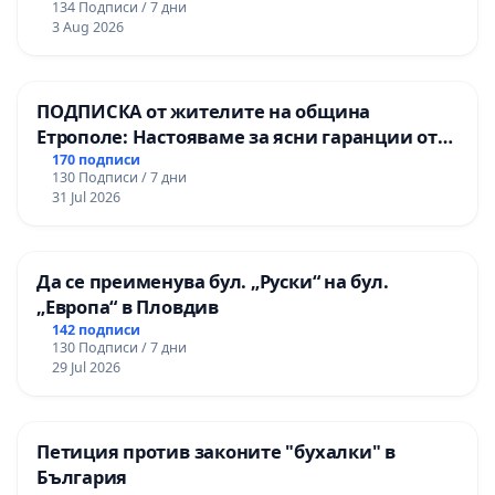
134 Подписи / 7 дни
3 Aug 2026
ПОДПИСКА от жителите на община
Етрополе: Настояваме за ясни гаранции от
“Елаците-МЕД” АД и от държавата, че ще се
170 подписи
130 Подписи / 7 дни
изпълнят всички екологични норми!
31 Jul 2026
Да се преименува бул. „Руски“ на бул.
„Европа“ в Пловдив
142 подписи
130 Подписи / 7 дни
29 Jul 2026
Петиция против законите "бухалки" в
България