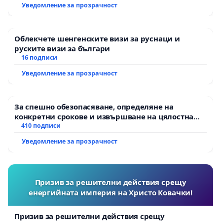
Уведомление за прозрачност
Облекчете шенгенските визи за руснаци и
руските визи за българи
16 подписи
Уведомление за прозрачност
За спешно обезопасяване, определяне на
конкретни срокове и извършване на цялостна
рехабилитация на републиканския път между
410 подписи
пътен възел АМ „Тракия“ - гр. Ихтиман - с.
Уведомление за прозрачност
Мирово - к.к. Момин проход
Призив за решителни действия срещу
енергийната империя на Христо Ковачки!
Призив за решителни действия срещу