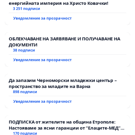
енергийната империя на Христо Ковачки!
3 251 подписи
Уведомление за прозрачност
ОБЛЕКЧАВАНЕ НА ЗАЯВЯВАНЕ И ПОЛУЧАВАНЕ НА
ДОКУМЕНТИ
38 подписи
Уведомление за прозрачност
Да запазим Черноморски младежки център –
пространство за младите на Варна
898 подписи
Уведомление за прозрачност
ПОДПИСКА от жителите на община Етрополе:
Настояваме за ясни гаранции от “Елаците-МЕД”
АД и от държавата, че ще се изпълнят всички
170 подписи