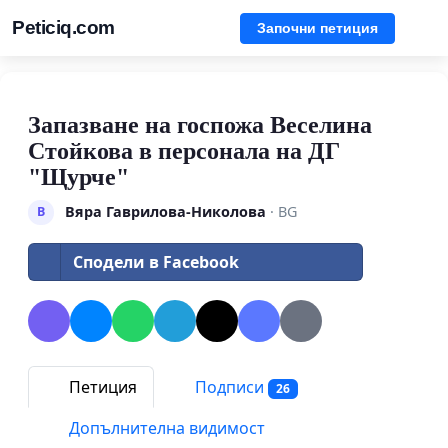
Peticiq.com
Започни петиция
Запазване на госпожа Веселина
Стойкова в персонала на ДГ
"Щурче"
Вяра Гаврилова-Николова
· BG
В
Сподели в Facebook
Петиция
Подписи
26
Допълнителна видимост