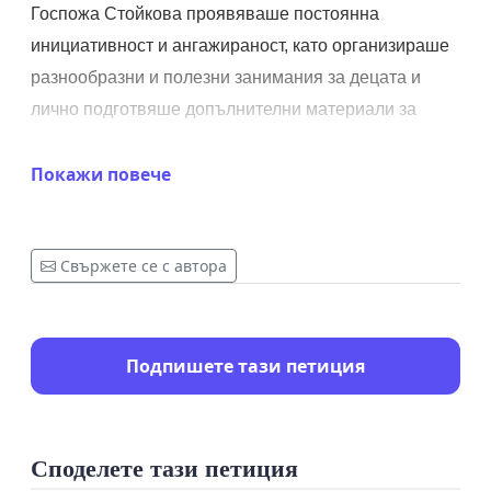
Госпожа Стойкова проявяваше постоянна
инициативност и ангажираност, като организираше
разнообразни и полезни занимания за децата и
лично подготвяше допълнителни материали за
рисуване, оцветяване, апликации и други творчески
Покажи повече
дейности. Благодарение на нейния труд децата
развиваха важни умения в спокойна, позитивна и
стимулираща среда.
Свържете се с автора
Същевременно тя демонстрира отлични
комуникационни умения в работата си с
родителите, като винаги предоставяше навременна
Подпишете тази петиция
и подробна обратна връзка за развитието и
ежедневието на децата.
Впечатлени от професионализма и отношението ѝ,
Споделете тази петиция