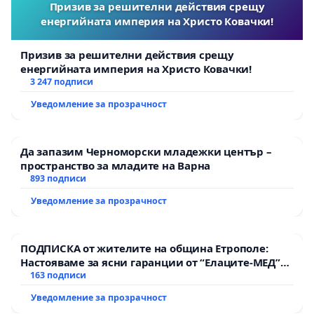
Призив за решителни действия срещу
енергийната империя на Христо Ковачки!
Призив за решителни действия срещу
енергийната империя на Христо Ковачки!
3 247 подписи
Уведомление за прозрачност
Да запазим Черноморски младежки център –
пространство за младите на Варна
893 подписи
Уведомление за прозрачност
ПОДПИСКА от жителите на община Етрополе:
Настояваме за ясни гаранции от “Елаците-МЕД”
АД и от държавата, че ще се изпълнят всички
163 подписи
екологични норми!
Уведомление за прозрачност