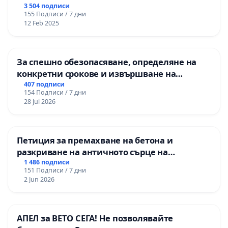
3 504 подписи
155 Подписи / 7 дни
12 Feb 2025
За спешно обезопасяване, определяне на
конкретни срокове и извършване на
цялостна рехабилитация на
407 подписи
154 Подписи / 7 дни
републиканския път между пътен възел АМ
28 Jul 2026
„Тракия“ - гр. Ихтиман - с. Мирово - к.к.
Момин проход
Петиция за премахване на бетона и
разкриване на античното сърце на
Могиланската могила във Враца
1 486 подписи
151 Подписи / 7 дни
2 Jun 2026
АПЕЛ за ВЕТО СЕГА! Не позволявайте