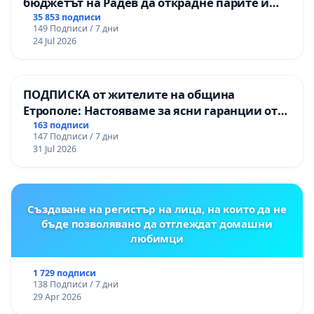
бюджетът на Радев да открадне парите и
правата ни в тъмното
35 853 подписи
149 Подписи / 7 дни
24 Jul 2026
ПОДПИСКА от жителите на община
Етрополе: Настояваме за ясни гаранции от
“Елаците-МЕД” АД и от държавата, че ще се
163 подписи
147 Подписи / 7 дни
изпълнят всички екологични норми!
31 Jul 2026
Създаване на регистър на лица, на които да не
бъде позволявано да отглеждат домашни
любимци
1 729 подписи
138 Подписи / 7 дни
29 Apr 2026