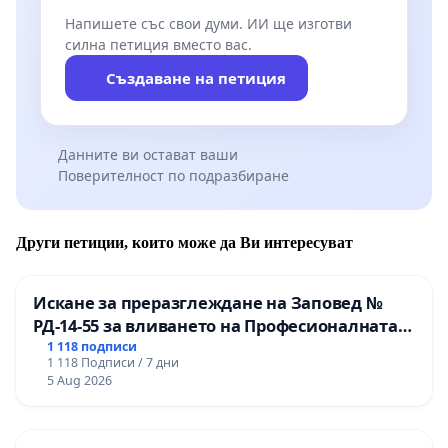
Напишете със свои думи. ИИ ще изготви
силна петиция вместо вас.
Създаване на петиция
Данните ви остават ваши
Поверителност по подразбиране
Други петиции, които може да Ви интересуват
Искане за преразглеждане на Заповед №
РД-14-55 за вливането на Професионалната
гимназия по промишлени технологии в
1 118 подписи
1 118 Подписи / 7 дни
Професионалната гимназия по икономика и
5 Aug 2026
мениджмънт – гр. Пазарджик