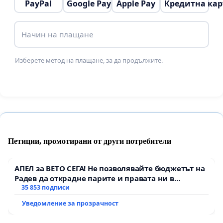
PayPal
Google Pay
Apple Pay
Кредитна кар
искали настоятелно да препоръчаме нейното
повторно назначаване при първа възможност.
Начин на плащане
Изберете метод на плащане, за да продължите.
Петиции, промотирани от други потребители
АПЕЛ за ВЕТО СЕГА! Не позволявайте бюджетът на
Радев да открадне парите и правата ни в
тъмното
35 853 подписи
Уведомление за прозрачност