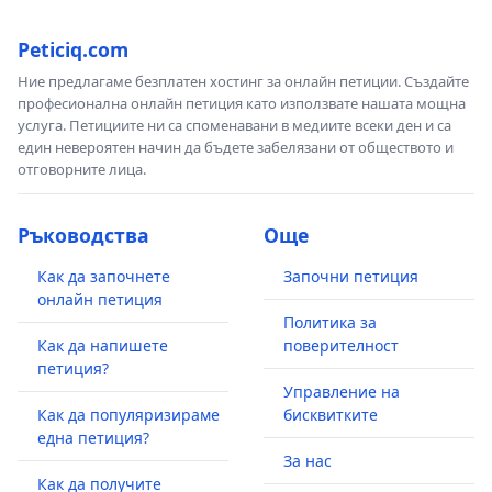
Peticiq.com
Ние предлагаме безплатен хостинг за онлайн петиции. Създайте
професионална онлайн петиция като използвате нашата мощна
услуга. Петициите ни са споменавани в медиите всеки ден и са
един невероятен начин да бъдете забелязани от обществото и
отговорните лица.
Ръководства
Още
Как да започнете
Започни петиция
онлайн петиция
Политика за
Как да напишете
поверителност
петиция?
Управление на
Как да популяризираме
бисквитките
една петиция?
За нас
Как да получите