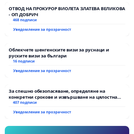
ОТВОД НА ПРОКУРОР ВИОЛЕТА ЗЛАТЕВА ВЕЛИКОВА
- ОП ДОБРИЧ
468 подписи
Уведомление за прозрачност
Облекчете шенгенските визи за руснаци и
руските визи за българи
16 подписи
Уведомление за прозрачност
За спешно обезопасяване, определяне на
конкретни срокове и извършване на цялостна
рехабилитация на републиканския път между
407 подписи
пътен възел АМ „Тракия“ - гр. Ихтиман - с.
Уведомление за прозрачност
Мирово - к.к. Момин проход