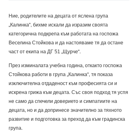
Ние, родителите на децата от яслена група
„Калинка“, бихме искали да изразим своята
категорична подкрепа към работата на госпожа
Веселина Стойкова и да настояваме тя да остане
част от екипа на ДГ 51 „Щурче“.
През изминалата учебна година, откакто госпожа
Стойкова работи в група „Калинка“, тя показа
изключителна отдаденост към професията си и
искрена грижа към децата. Със своя подход тя успя
не само да спечели доверието и симпатиите на
децата, но и да допринесе значително за тяхното
развитие и подготовка за преход да към градинска
група.