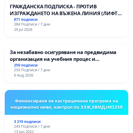
ГРАЖДАНСКА ПОДПИСКА - ПРОТИВ
ИЗГРАЖДАНЕТО НА ВЪЖЕНА ЛИНИЯ (ЛИФТ)
НА ТЕРИТОРИЯТА НА ПРИРОДНА
871 подписи
384 Подписи / 7 дни
ЗАБЕЛЕЖИТЕЛНОСТ „ХЪЛМ НА
29 Jul 2026
ОСВОБОДИТЕЛИТЕ“ (БУНАРДЖИК)
За незабавно осигуряване на предвидима
организация на учебния процес и
гарантиране на правото на равнопоставено
250 подписи
250 Подписи / 7 дни
и качествено образование на учениците от
6 Aug 2026
ОУ „Княз Александър I“ и Хуманитарна
гимназия „
Финансиране на кастрационна програма на
национално ниво, контрол по ЗЗЖ,ЗВМД,НК325б
3 219 подписи
243 Подписи / 7 дни
13 Jun 2022