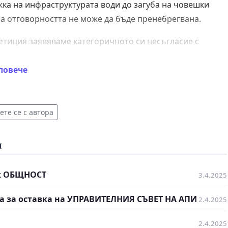
ка на инфраструктурата води до загуба на човешки
 а отговорността не може да бъде пренебрегвана.
петиция заявяваме категоричното си несъгласие с
твието и настояваме за справедливост и промяна!
повече
ме позицията на бащата на Сияна:
те се с автора
и
k ОБЩНОСТ
3.4.2025
а за оставка на УПРАВИТЕЛНИЯ СЪВЕТ НА АПИ
2.4.2025
моята Сияна! Единственото ми обичано и гледано с
2.4.2025
юбов дете.