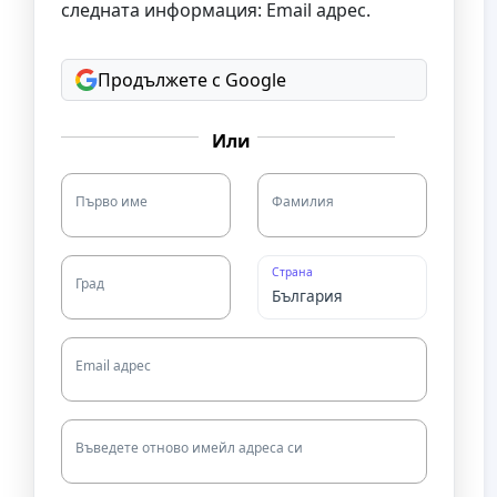
следната информация: Email адрес.
Продължете с Google
Или
Първо име
Фамилия
Страна
Град
Email адрес
Въведете отново имейл адреса си