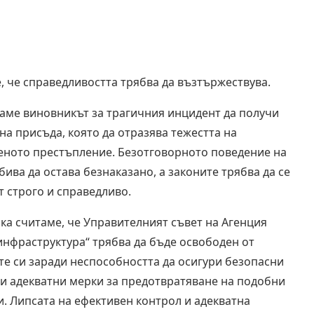
, че справедливостта трябва да възтържествува.
аме виновникът за трагичния инцидент да получи
на присъда, която да отразява тежестта на
ното престъпление. Безотговорното поведение на
бива да остава безнаказано, а законите трябва да се
т строго и справедливо.
ка считаме, че Управителният съвет на Агенция
инфраструктура“ трябва да бъде освободен от
те си заради неспособността да осигури безопасни
и адекватни мерки за предотвратяване на подобни
и. Липсата на ефективен контрол и адекватна