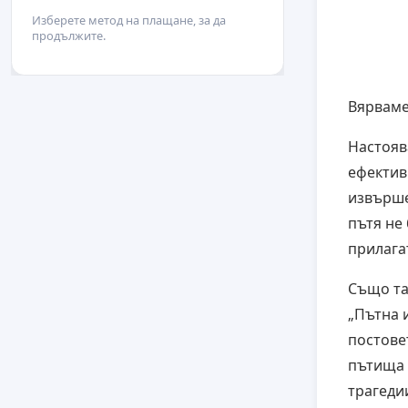
Изберете метод на плащане, за да
продължите.
Вярваме
Настояв
ефектив
извърше
пътя не 
прилага
Също та
„Пътна 
постове
пътища 
трагеди