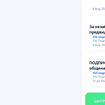
Окръжни
обвинен
6 Aug 20
Абсолют
да лежи
За неза
предви
Призова
учебния
230 под
230 Подп
обвинен
на прав
6 Aug 20
и качес
Незабав
ученици
Алексан
ПОДПИС
Сивия к
гимнази
община
Няма да
за ясни
163 под
162 Подп
МЕД” АД
31 Jul 20
Нямам ка
се изпъ
еколог
Вече за
ЦЕНТР
bTV, Но