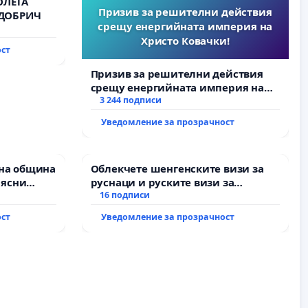
ОЛЕТА
Призив за решителни действия
 ДОБРИЧ
срещу енергийната империя на
Христо Ковачки!
ост
Призив за решителни действия
срещу енергийната империя на
Христо Ковачки!
3 244 подписи
Уведомление за прозрачност
на община
Облекчете шенгенските визи за
 ясни
руснаци и руските визи за
Д” АД и от
българи
16 подписи
пълнят
ост
Уведомление за прозрачност
ми!