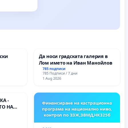
ски
Да носи градската галерия в
Лом името на Иван Манойлов
ите на
785 подписи
785 Подписи / 7 дни
1 Aug 2026
А -
Финансиране на кастрационна
ТО НА
програма на национално ниво,
) НА
контрол по ЗЗЖ,ЗВМД,НК325б
ИРОДНА
ХЪЛМ НА