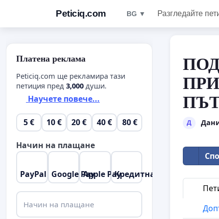
Peticiq.com
Разгледайте пет
BG ▼
Платена реклама
ПОД
Peticiq.com ще рекламира тази
ПРИ
петиция пред
3,000
души.
ПЪТ
Научете повече...
5 €
10 €
20 €
40 €
80 €
Дани
Д
Начин на плащане
Спо
PayPal
Google Pay
Apple Pay
Кредитна карта
Пет
Начин на плащане
Доп