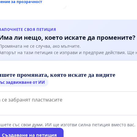
ение за прозрачност
канския път между пътен
 „Тракия“ - гр. Ихтиман -
о - к.к. Момин проход
ИП. Умря в мъки, по най-жестокия начин в ръцете на
ЗАПОЧНЕТЕ СВОЯ ПЕТИЦИЯ
 на път за болницата. Толкова и беше писано да остане
Има ли нещо, което искате да промените?
 земя.
Промяната не се случва, ако мълчите.
и държавата или липсата на такава.
Авторът на тази петиция се изправи и предприе действия. Ще
ото на катастрофата са подавани десетки сигнали до
шете промяната, която искате да видите
 са взети никакви мерки.
ъс задвижване от ИИ
о същия начин се обърнал друг ТИР. За радост без
снимаме с bTV Новините друг камион занася и за малко
мита и нас с екипа. Чист късмет!
шете със свои думи. ИИ ще изготви силна петиция вместо вас.
АПИ и мишките, които го населяват проблем няма.
Създаване на петиция