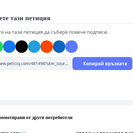
еше прекрасна! Мила, добра и много красива. Нея вече
ете тази петиция
Завинаги остана дете, само на 12 год.
е на тази петиция да събере повече подписи.
Копирай връзката
ромотирани от други потребители