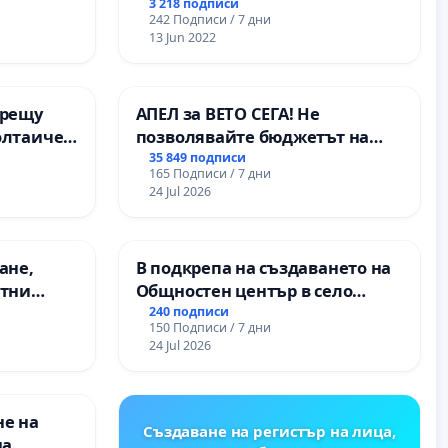
3 218 подписи
242 Подписи / 7 дни
13 Jun 2022
срещу
АПЕЛ за ВЕТО СЕГА! Не
олтаичен
позволявайте бюджетът на
. Радомир
Радев да открадне парите и
35 849 подписи
165 Подписи / 7 дни
правата ни в тъмното
24 Jul 2026
ане,
В подкрепа на създаването на
етни
Общностен център в село
 на
Църква
240 подписи
150 Подписи / 7 дни
ция на
24 Jul 2026
между
“ - гр.
к.к.
не на
Създаване на регистър на лица,
на