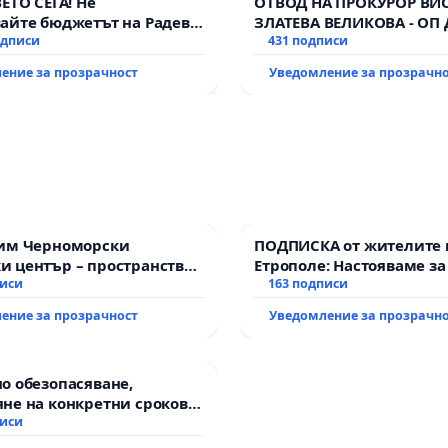
ВЕТО СЕГА! Не
ОТВОД НА ПРОКУРОР ВИ
айте бюджетът на Радев
ЗЛАТЕВА ВЕЛИКОВА - ОП
дне парите и правата ни в
одписи
431 подписи
ение за прозрачност
Уведомление за прозрачн
зим Черноморски
ПОДПИСКА от жителите 
 център – пространство
Етрополе: Настояваме за
те на Варна
писи
гаранции от “Елаците-МЕ
163 подписи
държавата, че ще се из
ение за прозрачност
Уведомление за прозрачн
всички екологични нор
о обезопасяване,
не на конкретни срокове
ване на цялостна
писи
итация на