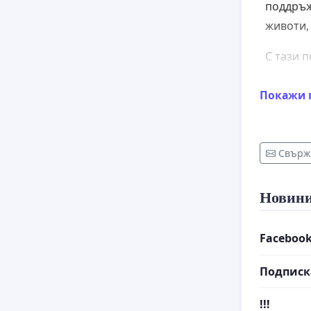
поддръж
животи,
С тази 
бездейс
Покажи 
Прилага
Свърже
Новин
Faceboo
Подписк
Това е 
!!!
много л