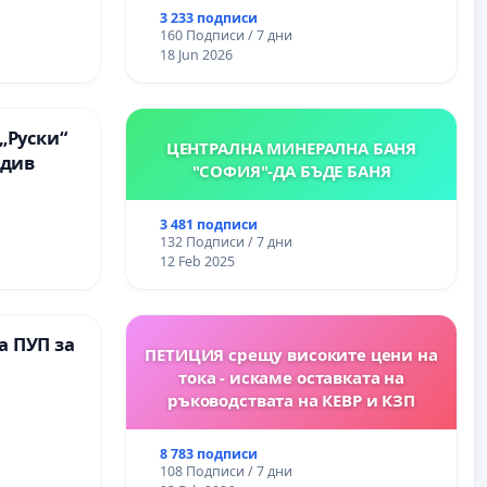
между
3 233 подписи
“ - гр.
160 Подписи / 7 дни
.к.
18 Jun 2026
„Руски“
ЦЕНТРАЛНА МИНЕРАЛНА БАНЯ
вдив
"СОФИЯ"-ДА БЪДЕ БАНЯ
3 481 подписи
132 Подписи / 7 дни
12 Feb 2025
а ПУП за
ПЕТИЦИЯ срещу високите цени на
тока - искаме оставката на
ръководствата на КЕВР и КЗП
8 783 подписи
108 Подписи / 7 дни