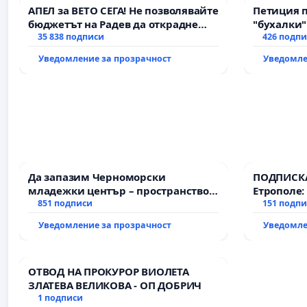
АПЕЛ за ВЕТО СЕГА! Не позволявайте
Петиция 
бюджетът на Радев да открадне
"бухалки"
парите и правата ни в тъмното
35 838 подписи
426 подп
Уведомление за прозрачност
Уведомле
Да запазим Черноморски
ПОДПИСКА
младежки център – пространство
Етрополе:
за младите на Варна
851 подписи
гаранции 
151 подп
държавата
Уведомление за прозрачност
Уведомле
всички е
ОТВОД НА ПРОКУРОР ВИОЛЕТА
ЗЛАТЕВА ВЕЛИКОВА - ОП ДОБРИЧ
1 подписи