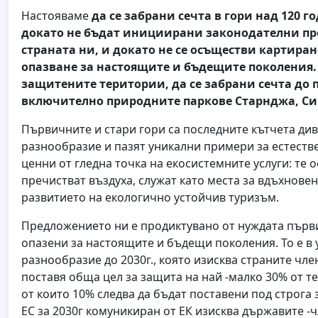
Настояваме
да се забрани сечта в гори над 120 
докато не бъдат инициирани законодателни про
страната ни, и докато не се осъществи картиран
опазване за настоящите и бъдещите поколения.
защитените територии, да се забрани сечта до 
включително природните паркове Старнджа, Си
Първичните и стари гори са последните кътчета ди
разнообразие и пазят уникални примери за естеств
ценни от гледна точка на екосистемните услуги: те
пречистват въздуха, служат като места за вдъхновен
развитието на екологично устойчив туризъм.
Предложението ни е продиктувано от нуждата първи
опазени за настоящите и бъдещи поколения. То е в 
разнообразие до 2030г., която изисква страните чле
поставя обща цел за защита на най -малко 30% от т
от които 10% следва да бъдат поставени под строга 
ЕС за 2030г комуникиран от ЕК изисква държавите -