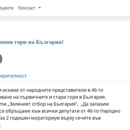
ициите
Контакт:
овни гори на България!
верителност
я искаме от народните представители в 46-то
ване на първичните и стари гори в България.
упи „Зеленият отбор на България“, „Да запазим
“ се обръщаме към всички депутати от 46-то Народно
за 2 годишен мораториум върху сечите във
.