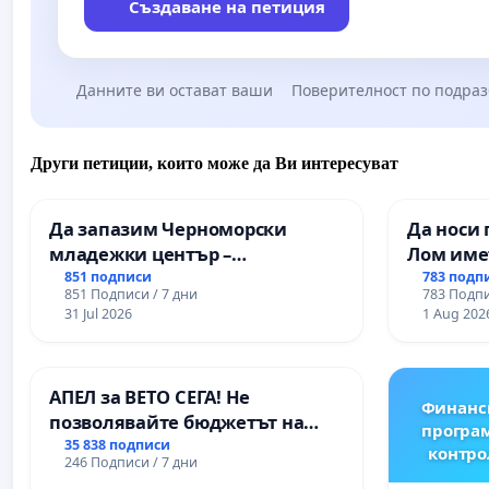
Създаване на петиция
Данните ви остават ваши
Поверителност по подра
Други петиции, които може да Ви интересуват
Да запазим Черноморски
Да носи 
младежки център –
Лом име
пространство за младите на
851 подписи
783 подп
851 Подписи / 7 дни
783 Подпи
Варна
31 Jul 2026
1 Aug 202
АПЕЛ за ВЕТО СЕГА! Не
Финанс
позволявайте бюджетът на
програм
Радев да открадне парите и
35 838 подписи
контро
246 Подписи / 7 дни
правата ни в тъмното