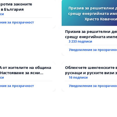
против законите
Призив за решителни 
 в България
срещу енергийната им
иси
Христо Ковачки
ние за прозрачност
Призив за решителни де
срещу енергийната импе
Христо Ковачки!
3 233 подписи
Уведомление за прозрачно
 от жителите на община
Облекчете шенгенските 
 Настояваме за ясни
руснаци и руските визи 
от “Елаците-МЕД” АД и от
иси
българи
16 подписи
, че ще се изпълнят
ние за прозрачност
Уведомление за прозрачно
кологични норми!