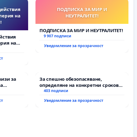
действия
ПОДПИСКА ЗА МИР И
перия на
НЕУТРАЛИТЕТ!
!
ПОДПИСКА ЗА МИР И НЕУТРАЛИТЕТ!
9 907 подписи
йствия
рия на
Уведомление за прозрачност
ст
визи за
За спешно обезопасяване,
за
определяне на конкретни срокове
и извършване на цялостна
403 подписи
рехабилитация на
ст
Уведомление за прозрачност
републиканския път между пътен
възел АМ „Тракия“ - гр. Ихтиман - с.
Мирово - к.к. Момин проход