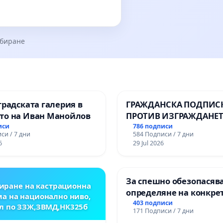
збиране
градската галерия в
ГРАЖДАНСКА ПОДПИСК
то на Иван Манойлов
ПРОТИВ ИЗГРАЖДАНЕТ
ВЪЖЕНА ЛИНИЯ (ЛИФТ
иси
786 подписи
си / 7 дни
584 Подписи / 7 дни
ТЕРИТОРИЯТА НА ПРИ
6
29 Jul 2026
ЗАБЕЛЕЖИТЕЛНОСТ „Х
ОСВОБОДИТЕЛИТЕ“
(БУНАРДЖИК)
За спешно обезопасяв
иране на кастрационна
определяне на конкре
а на национално ниво,
срокове и извършване
403 подписи
л по ЗЗЖ,ЗВМД,НК325б
171 Подписи / 7 дни
цялостна рехабилитац