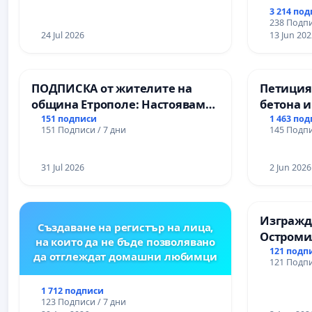
3 214 по
238 Подпи
24 Jul 2026
13 Jun 202
ПОДПИСКА от жителите на
Петиция
община Етрополе: Настояваме
бетона и
за ясни гаранции от “Елаците-
антично
151 подписи
1 463 по
151 Подписи / 7 дни
145 Подпи
МЕД” АД и от държавата, че ще
Могилан
се изпълнят всички
Враца
екологични норми!
31 Jul 2026
2 Jun 2026
Изгражда
Създаване на регистър на лица,
Остроми
на които да не бъде позволявано
121 подп
да отглеждат домашни любимци
121 Подпи
1 712 подписи
123 Подписи / 7 дни