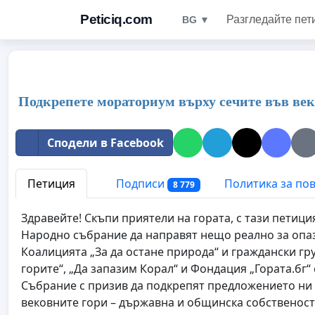
Peticiq.com
Разгледайте пет
BG ▼
Подкрепете мораториум върху сечите във век
Сподели в Facebook
Петиция
Подписи
Политика за по
8 779
Здравейте! Скъпи приятели на гората, с тази петици
Народно събрание да направят нещо реално за опаз
Коалицията „За да остане природа“ и граждански гр
горите“, „Да запазим Корал“ и Фондация „Гората.бг
Събрание с призив да подкрепят предложението ни 
вековните гори – държавна и общинска собственост