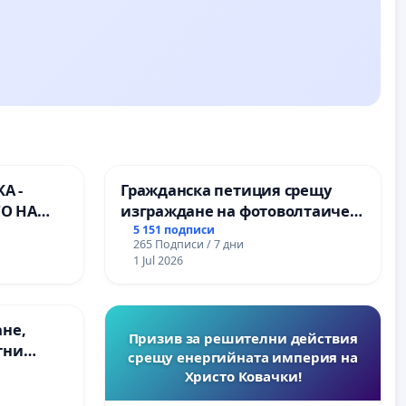
А -
Гражданска петиция срещу
О НА
изграждане на фотоволтаичен
) НА
парк в с.Прибой, общ. Радомир
5 151 подписи
265 Подписи / 7 дни
РОДНА
1 Jul 2026
ЪЛМ НА
ане,
Призив за решителни действия
тни
срещу енергийната империя на
 на
Христо Ковачки!
ия на