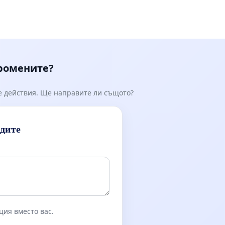
промените?
е действия. Ще направите ли същото?
идите
ция вместо вас.