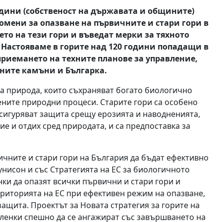
години (собственост на държавата и общините)
мени за опазване на първичните и стари гори в
ето на тези гори и въведат мерки за тяхното
 Настояваме в горите над 120 години попадащи в
приемането на техните планове за управление,
ните камъни и Българка.
ва природа, които съхраняват богато биологично
ените природни процеси. Старите гори са особено
 осигуряват защита срещу ерозията и наводненията,
ие и отдих сред природата, и са предпоставка за
чните и стари гори на България да бъдат ефективно
унисон и със Стратегията на ЕС за биологичното
нки да опазят всички първични и стари гори и
ериторията на ЕС при ефективен режим на опазване,
защита. Проектът за Новата стратегия за горите на
членки спешно да се ангажират със завършването на