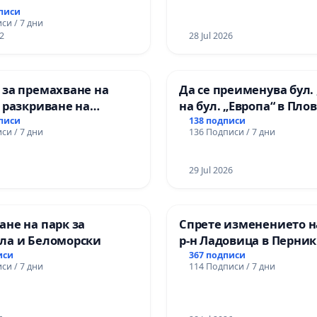
републиканския път 
дписи
пътен възел АМ „Тракия
си / 7 дни
2
Ихтиман - с. Мирово - к
28 Jul 2026
Момин проход
 за премахване на
Да се преименува бул. 
 разкриване на
на бул. „Европа“ в Пло
то сърце на
дписи
138 подписи
си / 7 дни
136 Подписи / 7 дни
ската могила във
29 Jul 2026
не на парк за
Спрете изменението н
ла и Беломорски
р-н Ладовица в Перник
иси
367 подписи
си / 7 дни
114 Подписи / 7 дни