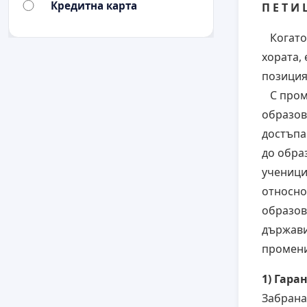
Кредитна карта
П Е Т И 
Когато 
хората,
позиция
С проме
образова
достъпа
до обра
ученици
относно
образов
държави
промени
1) Гара
Забрана