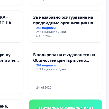
А -
За незабавно осигуряване на
ТО НА
предвидима организация на
) НА
учебния процес и гарантиране
248 подписи
248 Подписи / 7 дни
ИРОДНА
на правото на равнопоставено
6 Aug 2026
ХЪЛМ НА
и качествено образование на
учениците от ОУ „Княз
Александър I“ и Хуманитарна
срещу
В подкрепа на създаването на
гимназия „
олтаичен
Общностен център в село
. Радомир
Църква
261 подписи
171 Подписи / 7 дни
24 Jul 2026
ане,
ЦЕНТРАЛНА МИНЕРАЛНА БАНЯ