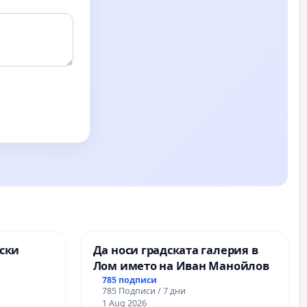
ски
Да носи градската галерия в
Лом името на Иван Манойлов
ите на
785 подписи
785 Подписи / 7 дни
1 Aug 2026