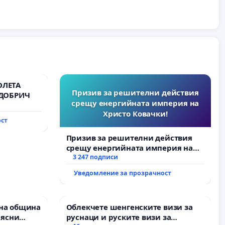
ОЛЕТА
Призив за решителни действия
 ДОБРИЧ
срещу енергийната империя на
Христо Ковачки!
ост
Призив за решителни действия
срещу енергийната империя на
Христо Ковачки!
3 247 подписи
Уведомление за прозрачност
на община
Облекчете шенгенските визи за
 ясни
руснаци и руските визи за