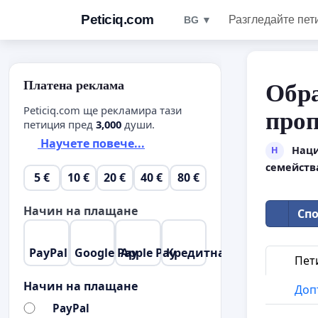
Peticiq.com
Разгледайте пет
BG ▼
Платена реклама
Обр
Peticiq.com ще рекламира тази
проп
петиция пред
3,000
души.
Научете повече...
Наци
Н
семейств
5 €
10 €
20 €
40 €
80 €
Начин на плащане
Спо
PayPal
Google Pay
Apple Pay
Кредитна карта
Пет
Начин на плащане
Доп
PayPal