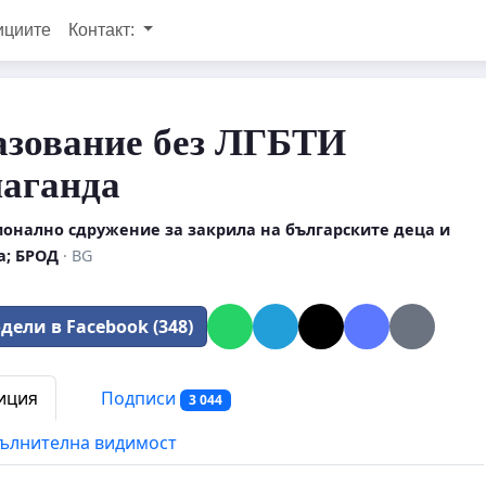
ициите
Контакт:
азование без ЛГБТИ
аганда
онално сдружение за закрила на българските деца и
а; БРОД
· BG
дели в Facebook (348)
иция
Подписи
3 044
ълнителна видимост