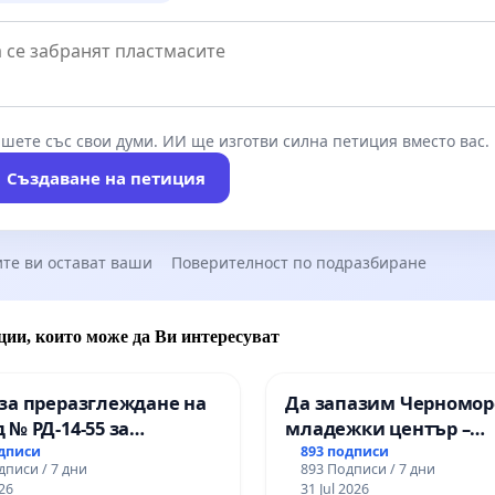
шете със свои думи. ИИ ще изготви силна петиция вместо вас.
Създаване на петиция
те ви остават ваши
Поверителност по подразбиране
ции, които може да Ви интересуват
за преразглеждане на
Да запазим Черномор
 № РД-14-55 за
младежки център –
ето на
пространство за млад
одписи
893 подписи
дписи / 7 дни
893 Подписи / 7 дни
ионалната гимназия по
Варна
26
31 Jul 2026