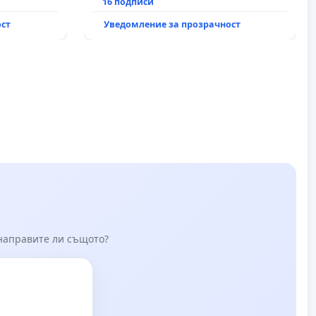
Д” АД и от
българи
16 подписи
пълнят
ост
Уведомление за прозрачност
ми!
 направите ли същото?