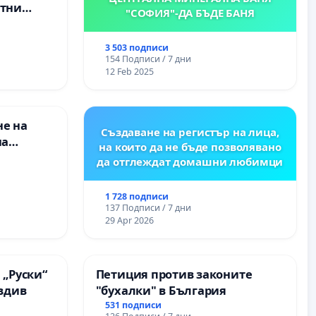
етни
"СОФИЯ"-ДА БЪДЕ БАНЯ
 на
ция на
3 503 подписи
между
154 Подписи / 7 дни
“ - гр.
12 Feb 2025
к.к.
не на
Създаване на регистър на лица,
на
на които да не бъде позволявано
да отглеждат домашни любимци
 във
1 728 подписи
137 Подписи / 7 дни
29 Apr 2026
 „Руски“
Петиция против законите
овдив
"бухалки" в България
531 подписи