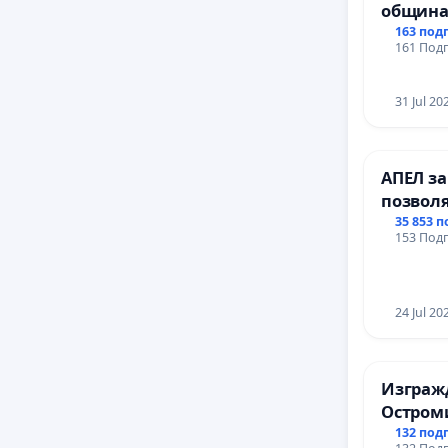
община
за ясни
163 под
161 Подп
МЕД” АД
се изпъ
еколог
31 Jul 20
АПЕЛ за
позвол
Радев д
35 853 
153 Подп
правата
24 Jul 20
Изгражд
Остром
132 под