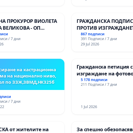
лени технологии в
ионалната гимназия по
ика и мениджмънт –
НА ПРОКУРОР ВИОЛЕТА
ГРАЖДАНСКА ПОДПИСК
арджик
А ВЕЛИКОВА - ОП
ПРОТИВ ИЗГРАЖДАНЕ
Ч
ВЪЖЕНА ЛИНИЯ (ЛИФТ
писи
867 подписи
иси / 7 дни
391 Подписи / 7 дни
ТЕРИТОРИЯТА НА ПР
26
29 Jul 2026
ЗАБЕЛЕЖИТЕЛНОСТ „
ОСВОБОДИТЕЛИТЕ“
(БУНАРДЖИК)
Гражданска петиция 
иране на кастрационна
изграждане на фотов
ма на национално ниво,
парк в с.Прибой, общ
5 178 подписи
ол по ЗЗЖ,ЗВМД,НК325б
211 Подписи / 7 дни
одписи
иси / 7 дни
022
1 Jul 2026
КА от жителите на
За спешно обезопасяв