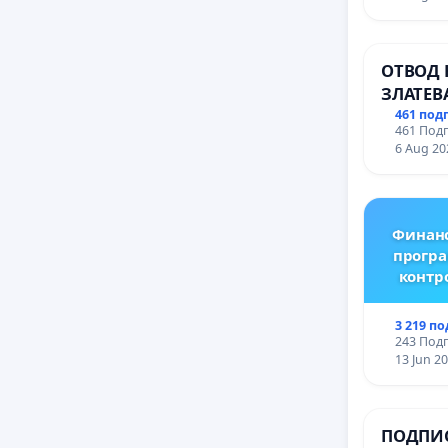
промиш
Профес
иконом
ОТВОД 
гр. Паз
ЗЛАТЕВ
ДОБРИ
461 под
461 Подп
6 Aug 20
Финанс
програ
контр
3 219 п
243 Подп
13 Jun 2
ПОДПИС