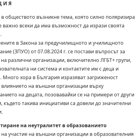
Ц И Я
в обществото възникне тема, която силно поляризира
 е важно всеки да има възможност да изрази своята
.
ните в Закона за предучилищното и училищното
ние (ЗПУО) от 07.08.2024 г. се постави въпросът за
 на различни организации, включително ЛГБТ+ групи,
зователната ни система и контактите им с деца и
. Много хора в България изразяват загриженост
 влиянието на външни организации върху
анието на децата, позовавайки се на примери от други
, където такива инициативи са довели до значителни
.
нтиране на неутралитет в образованието
 на участие на външни организации в образователния