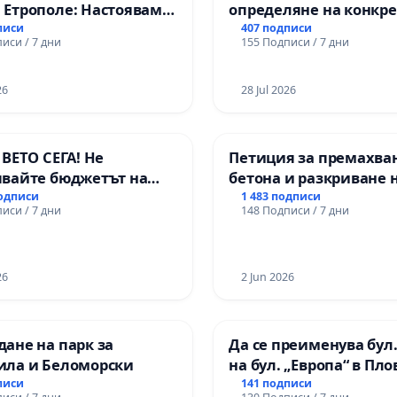
 Етрополе: Настояваме
определяне на конкр
 гаранции от “Елаците-
срокове и извършване
писи
407 подписи
иси / 7 дни
155 Подписи / 7 дни
 и от държавата, че ще
цялостна рехабилита
лнят всички
републиканския път 
ични норми!
пътен възел АМ „Тракия
26
28 Jul 2026
Ихтиман - с. Мирово - 
Момин проход
 ВЕТО СЕГА! Не
Петиция за премахва
явайте бюджетът на
бетона и разкриване 
а открадне парите и
античното сърце на
подписи
1 483 подписи
иси / 7 дни
148 Подписи / 7 дни
 ни в тъмното
Могиланската могила
Враца
26
2 Jun 2026
ане на парк за
Да се преименува бул.
ила и Беломорски
на бул. „Европа“ в Пл
писи
141 подписи