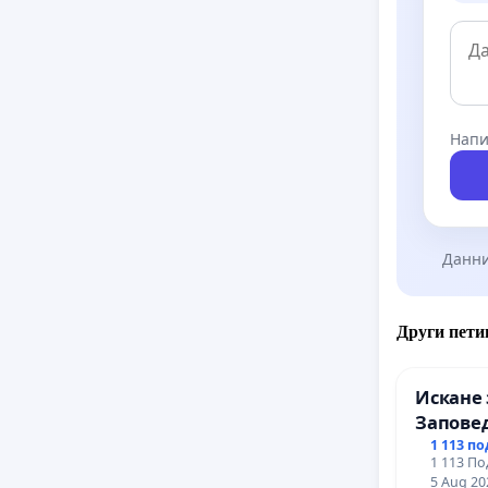
Напи
Данни
Други пети
Искане 
Заповед
вливан
1 113 п
1 113 По
Профес
5 Aug 20