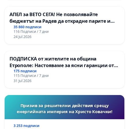
условна присъда или минимални глоби;
АПЕЛ за ВЕТО СЕГА! Не позволявайте
- През 2019 прокуратурата обяви, че няма
бюджетът на Радев да открадне парите и
основание за повдигане на обвинение срещу
правата ни в тъмното
35 860 подписи
разкрития в разследване на ВВС тартор на
116 Подписи / 7 дни
24 Jul 2026
международна мрежа за кучешки боеве Ивайло
Николов.
ПОДПИСКА от жителите на община
Етрополе: Настояваме за ясни гаранции от
“Елаците-МЕД” АД и от държавата, че ще се
175 подписи
На брутални издевателства, престъпления
115 Подписи / 7 дни
изпълнят всички екологични норми!
(тровене, стреляне, малтретиране) са подложени
31 Jul 2026
и котките (бездомни и домашни). И пак
извършителите на престъпления срещу тях
остават ненаказани.
Призив за решителни действия срещу
енергийната империя на Христо Ковачки!
Още много факти и примери може да се
посочат за това, че държавата (в лицето на
3 253 подписи