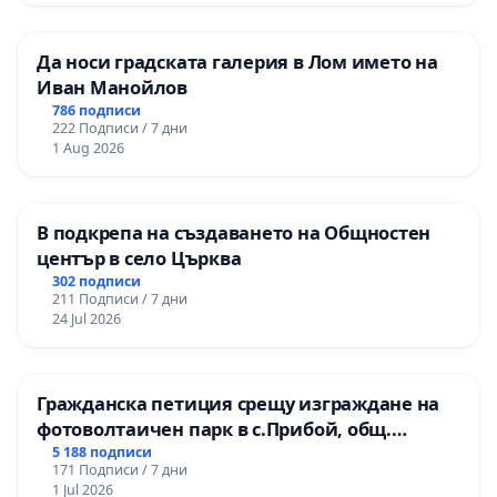
отговорност и не се санкционират за прояви на
насилие и жестокост към тези животни.
Да носи градската галерия в Лом името на
Иван Манойлов
ВИНОВНИ НЯМА!
786 подписи
222 Подписи / 7 дни
- Възпрепятстване от общините на
1 Aug 2026
обществения контрол по ЗЗЖ от страна на
организациите за защита на животните;
В подкрепа на създаването на Общностен
* Абдикирали от задълженията си
център в село Църква
контролни органи като БАБХ, които с
302 подписи
211 Подписи / 7 дни
безхаберието и бездействието се превърнаха в
24 Jul 2026
покровители и съучастници на
закононарушителите:
Гражданска петиция срещу изграждане на
- Няма санкционирани кметове заради
фотоволтаичен парк в с.Прибой, общ.
Радомир
5 188 подписи
неприети програми за овладяване на
171 Подписи / 7 дни
популацията или заради не представени в БАБХ
1 Jul 2026