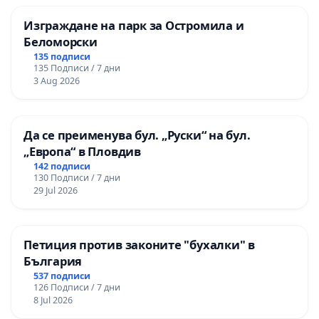
- Въпреки огласените шумно от
Изграждане на парк за Остромила и
Беломорски
евродепутата Емил Радев намерения през 2015-
135 подписи
та за Зоополиция, 4 години по-късно такава на
135 Подписи / 7 дни
практика НЯМА! Няма нормативна уредба,
3 Aug 2026
регламентираща дейността й. Опитите за
създаване на такива звена в РУ са провал, тъй
Да се преименува бул. „Руски“ на бул.
като няма резултати!
„Европа“ в Пловдив
142 подписи
- Досега няма една ефективна присъда за
130 Подписи / 7 дни
29 Jul 2026
убиец на животно (Райчо от Тополово е един от
показателните примери);
Петиция против законите "бухалки" в
- В малкото дела, до които се стига (най-
България
често по сигналите за престъпления срещу
537 подписи
животни има откази за образуване на досъдебно
126 Подписи / 7 дни
8 Jul 2026
производство), се постановяват пробация,