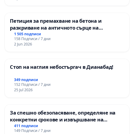
годишни отчети. ВИНОВНИ НЯМА! -
Липсващият контрол от контролните органи е
Петиция за премахване на бетона и
една от причините за смърт на десетки, стотици
разкриване на античното сърце на
бездомни животни. ВИНОВНИ НЯМА! Няма и
Могиланската могила във Враца
1 505 подписи
санкционирани. - Убитите от БАБХ 4
158 Подписи / 7 дни
2 Jun 2026
кончета през декември 2016.
- Десетките загинали изоставени коне в
Стоп на наглия небостъргач в Дианабад!
Осогово;
349 подписи
- Лъвчетата Терез и Масуд от Разградския
152 Подписи / 7 дни
зоопарк. ВИНОВНИ НЯМА!
25 Jul 2026
- Евтаназирани при грубо нарушаване от
БАБХ на законови разпоредби на над 130
За спешно обезопасяване, определяне на
конкретни срокове и извършване на
екзотични птици в Софийски зоопарк през
цялостна рехабилитация на
411 подписи
февруари 2018 г. ВИНОВНИ НЯМА! -
149 Подписи / 7 дни
републиканския път между пътен възел АМ