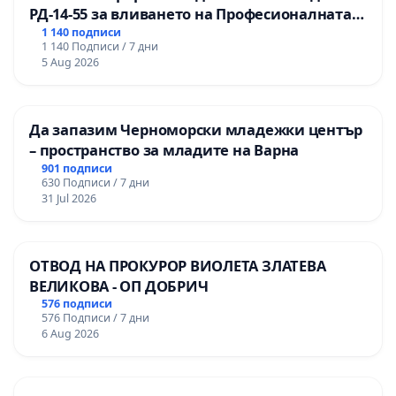
РД-14-55 за вливането на Професионалната
- Неквалифицирани ловни екипи, действащи без
гимназия по промишлени технологии в
1 140 подписи
ветеринарен лекар, залавящи безстопанствени
1 140 Подписи / 7 дни
Професионалната гимназия по икономика и
кучета по нехуманен начин и влачейки ги;
5 Aug 2026
мениджмънт – гр. Пазарджик
предозиращи упойката, което убива залавяните
животни. ВИНОВНИ НЯМА!
Да запазим Черноморски младежки център
– пространство за младите на Варна
- Кастрация на 2-3-месечни бебета, повечето
901 подписи
от които не оцеляват. ВИНОВНИ НЯМА! ;
630 Подписи / 7 дни
31 Jul 2026
- Липса на контрол от общините върху
общинските приюти и бездействие при сигнали
за незаконни действия и нехуманно отношение
ОТВОД НА ПРОКУРОР ВИОЛЕТА ЗЛАТЕВА
ВЕЛИКОВА - ОП ДОБРИЧ
на екипи и служители в приютите. ВИНОВНИ
576 подписи
НЯМА!
576 Подписи / 7 дни
6 Aug 2026
- Пълна абдикация на общините от
задълженията им по чл. 16, ал. 1 и ал. 2 от ЗЗЖ,