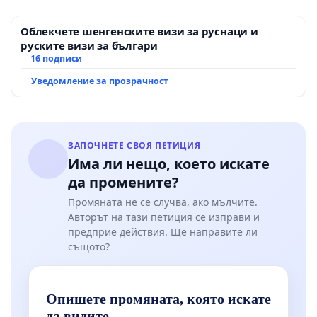
популацията на безстопанствените кучета, както
Облекчете шенгенските визи за руснаци и
и на ЗВМД:
руските визи за българи
16 подписи
- Повечето общини нямат и не работят по
Уведомление за прозрачност
общински програми за овладяване популацията
на безстопанствените кучета. Или се имитират
дейности.
ЗАПОЧНЕТЕ СВОЯ ПЕТИЦИЯ
- Груби нарушения на принципа "Кастрирай и
Има ли нещо, което искате
върни" (обработени животни не се връщат по
да промените?
местообитания, а се изкарват и изоставят в гори,
Промяната не се случва, ако мълчите.
по полета, изхвърлят се в други общини);
Авторът на тази петиция се изправи и
предприе действия. Ще направите ли
- Съставят се фалшиви протоколи за
същото?
"агресивни" кучета, за да се прибират
социализирани, не проблемни кучета, набедени
Опишете промяната, която искате
за агресивни;
да видите