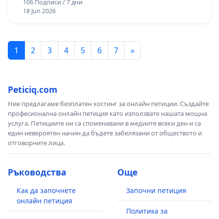
106 Подписи / 7 дни
общини, контролни органи като БАБХ с местните
18 Jun 2026
й структури и правораздавателната ни система)
създава условия и предпоставки за ескалирането
и поощряването на престъпленията срещу
1
2
3
4
5
6
7
»
животните и за безнаказаността на
престъпниците.
Peticiq.com
Докога?!!!
Ние предлагаме безплатен хостинг за онлайн петиции. Създайте
професионална онлайн петиция като използвате нашата мощна
Затова ние, представителите на организации
услуга. Петициите ни са споменавани в медиите всеки ден и са
за защита на животните в България и
един невероятен начин да бъдете забелязани от обществото и
отговорните лица.
доброволци
Настояваме за :
Ръководства
Още
1. Прилагането на ефективна присъда за
Как да започнете
Започни петиция
онлайн петиция
насилникът на Мечо
Политика за