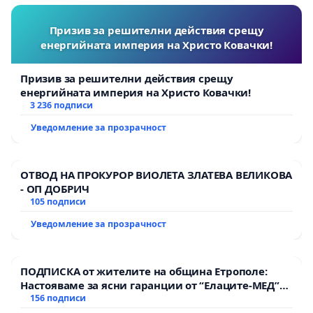
Призив за решителни действия срещу
енергийната империя на Христо Ковачки!
Призив за решителни действия срещу
енергийната империя на Христо Ковачки!
3 236 подписи
Уведомление за прозрачност
ОТВОД НА ПРОКУРОР ВИОЛЕТА ЗЛАТЕВА ВЕЛИКОВА
- ОП ДОБРИЧ
105 подписи
Уведомление за прозрачност
ПОДПИСКА от жителите на община Етрополе:
Настояваме за ясни гаранции от “Елаците-МЕД”
АД и от държавата, че ще се изпълнят всички
156 подписи