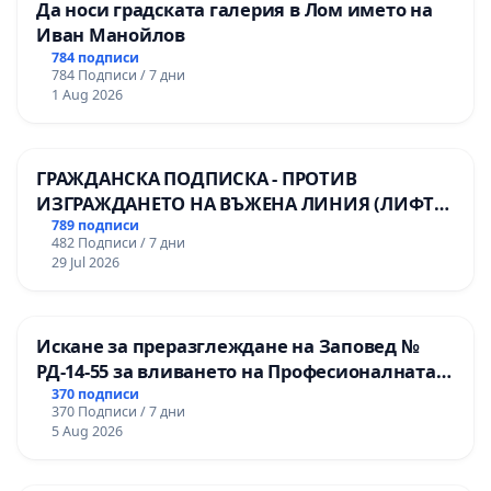
Да носи градската галерия в Лом името на
Иван Манойлов
784 подписи
784 Подписи / 7 дни
1 Aug 2026
ГРАЖДАНСКА ПОДПИСКА - ПРОТИВ
ИЗГРАЖДАНЕТО НА ВЪЖЕНА ЛИНИЯ (ЛИФТ)
НА ТЕРИТОРИЯТА НА ПРИРОДНА
789 подписи
482 Подписи / 7 дни
ЗАБЕЛЕЖИТЕЛНОСТ „ХЪЛМ НА
29 Jul 2026
ОСВОБОДИТЕЛИТЕ“ (БУНАРДЖИК)
Искане за преразглеждане на Заповед №
РД-14-55 за вливането на Професионалната
гимназия по промишлени технологии в
370 подписи
370 Подписи / 7 дни
Професионалната гимназия по икономика и
5 Aug 2026
мениджмънт – гр. Пазарджик