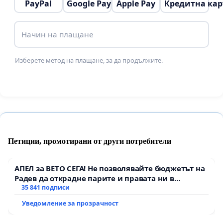
PayPal
Google Pay
Apple Pay
Кредитна кар
Начин на плащане
Изберете метод на плащане, за да продължите.
Петиции, промотирани от други потребители
АПЕЛ за ВЕТО СЕГА! Не позволявайте бюджетът на
Радев да открадне парите и правата ни в
тъмното
35 841 подписи
Уведомление за прозрачност