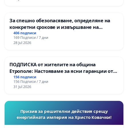
За спешно обезопасяване, определяне на
конкретни срокове и извършване на
цялостна рехабилитация на
406 подписи
169 Подписи / 7 дни
републиканския път между пътен възел АМ
28 Jul 2026
„Тракия“ - гр. Ихтиман - с. Мирово - к.к.
Момин проход
ПОДПИСКА от жителите на община
Етрополе: Настояваме за ясни гаранции от
“Елаците-МЕД” АД и от държавата, че ще се
156 подписи
156 Подписи / 7 дни
изпълнят всички екологични норми!
31 Jul 2026
Призив за решителни действия срещу
енергийната империя на Христо Ковачки!