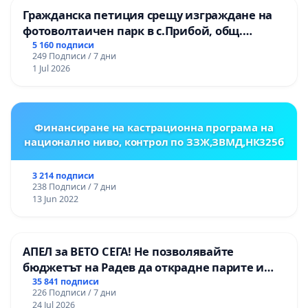
Гражданска петиция срещу изграждане на
фотоволтаичен парк в с.Прибой, общ.
Радомир
5 160 подписи
249 Подписи / 7 дни
1 Jul 2026
Финансиране на кастрационна програма на
национално ниво, контрол по ЗЗЖ,ЗВМД,НК325б
3 214 подписи
238 Подписи / 7 дни
13 Jun 2022
АПЕЛ за ВЕТО СЕГА! Не позволявайте
бюджетът на Радев да открадне парите и
правата ни в тъмното
35 841 подписи
226 Подписи / 7 дни
24 Jul 2026