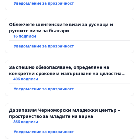
екологични норми!
Уведомление за прозрачност
Облекчете шенгенските визи за руснаци и
руските визи за българи
16 подписи
Уведомление за прозрачност
За спешно обезопасяване, определяне на
конкретни срокове и извършване на цялостна
рехабилитация на републиканския път между
406 подписи
пътен възел АМ „Тракия“ - гр. Ихтиман - с.
Уведомление за прозрачност
Мирово - к.к. Момин проход
Да запазим Черноморски младежки център –
пространство за младите на Варна
866 подписи
Уведомление за прозрачност