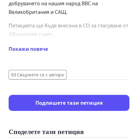
добруването на нашия народ ВВС на
Великобритания и САЩ.
Петицията ще бъде внесена в СО за гласуване от
Общинския съвет.
Покажи повече
По предложение на инициативен комитет от
неформално сдружение БудителѢ
Свържете се с автора
Подпишете тази петиция
Споделете тази петиция