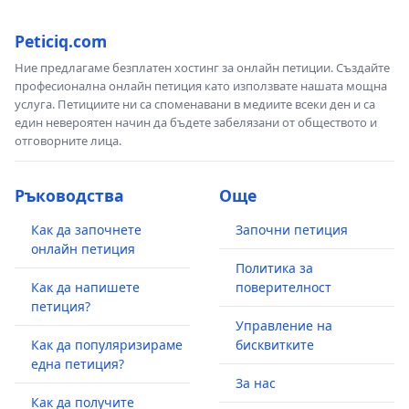
Peticiq.com
Ние предлагаме безплатен хостинг за онлайн петиции. Създайте
професионална онлайн петиция като използвате нашата мощна
услуга. Петициите ни са споменавани в медиите всеки ден и са
един невероятен начин да бъдете забелязани от обществото и
отговорните лица.
Ръководства
Още
Как да започнете
Започни петиция
онлайн петиция
Политика за
Как да напишете
поверителност
петиция?
Управление на
Как да популяризираме
бисквитките
една петиция?
За нас
Как да получите