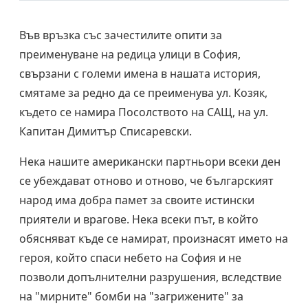
Във връзка със зачестилите опити за
преименуване на редица улици в София,
свързани с големи имена в нашата история,
смятаме за редно да се преименува ул. Козяк,
където се намира Посолството на САЩ, на ул.
Капитан Димитър Списаревски.
Нека нашите американски партньори всеки ден
се убеждават отново и отново, че българският
народ има добра памет за своите истински
приятели и врагове. Нека всеки път, в който
обясняват къде се намират, произнасят името на
героя, който спаси небето на София и не
позволи допълнителни разрушения, вследствие
на "мирните" бомби на "загрижените" за