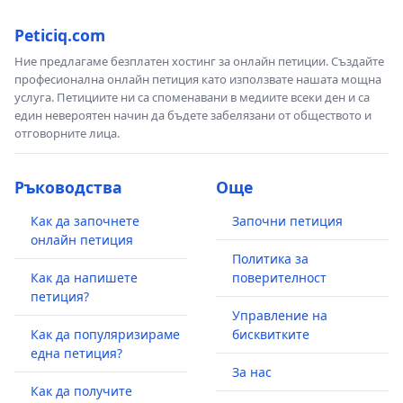
Peticiq.com
Ние предлагаме безплатен хостинг за онлайн петиции. Създайте
професионална онлайн петиция като използвате нашата мощна
услуга. Петициите ни са споменавани в медиите всеки ден и са
един невероятен начин да бъдете забелязани от обществото и
отговорните лица.
Ръководства
Още
Как да започнете
Започни петиция
онлайн петиция
Политика за
Как да напишете
поверителност
петиция?
Управление на
Как да популяризираме
бисквитките
една петиция?
За нас
Как да получите