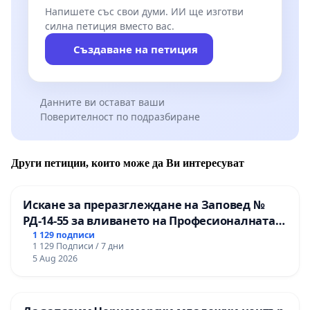
Напишете със свои думи. ИИ ще изготви
силна петиция вместо вас.
Създаване на петиция
Данните ви остават ваши
Поверителност по подразбиране
Други петиции, които може да Ви интересуват
Искане за преразглеждане на Заповед №
РД-14-55 за вливането на Професионалната
гимназия по промишлени технологии в
1 129 подписи
1 129 Подписи / 7 дни
Професионалната гимназия по икономика и
5 Aug 2026
мениджмънт – гр. Пазарджик