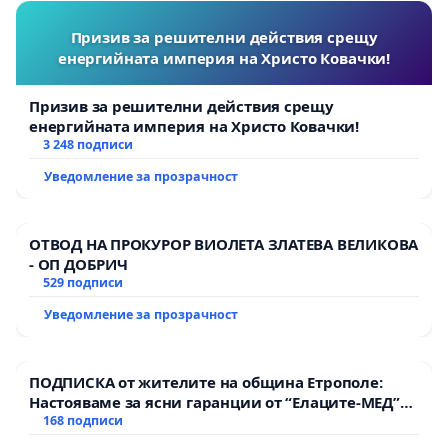
Призив за решителни действия срещу
енергийната империя на Христо Ковачки!
Призив за решителни действия срещу
енергийната империя на Христо Ковачки!
3 248 подписи
Уведомление за прозрачност
ОТВОД НА ПРОКУРОР ВИОЛЕТА ЗЛАТЕВА ВЕЛИКОВА
- ОП ДОБРИЧ
529 подписи
Уведомление за прозрачност
ПОДПИСКА от жителите на община Етрополе:
Настояваме за ясни гаранции от “Елаците-МЕД”
АД и от държавата, че ще се изпълнят всички
168 подписи
екологични норми!