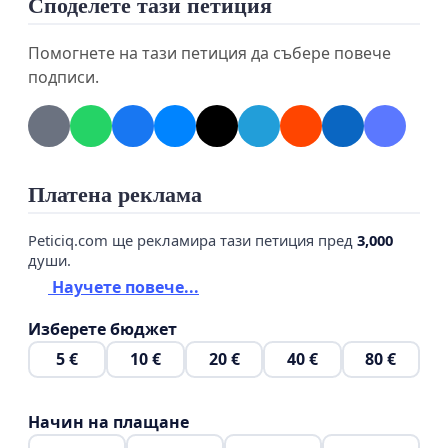
Споделете тази петиция
агресия (хулиганство).
Отговорност трябва да носят също така и
Помогнете на тази петиция да събере повече
родители, които не са подготвили (образовали)
подписи.
децата си за случайни срещи с кучета и с
животни въобще .
Нека кучето не става поредната жертва на
несъвършенството и омразата, разяждаща
Платена реклама
човешкия род.
Peticiq.com ще рекламира тази петиция пред
3,000
души.
Научете повече...
Изберете бюджет
5 €
10 €
20 €
40 €
80 €
Начин на плащане