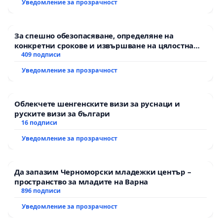
Уведомление за прозрачност
За спешно обезопасяване, определяне на
конкретни срокове и извършване на цялостна
рехабилитация на републиканския път между
409 подписи
пътен възел АМ „Тракия“ - гр. Ихтиман - с.
Уведомление за прозрачност
Мирово - к.к. Момин проход
Облекчете шенгенските визи за руснаци и
руските визи за българи
16 подписи
Уведомление за прозрачност
Да запазим Черноморски младежки център –
пространство за младите на Варна
896 подписи
Уведомление за прозрачност