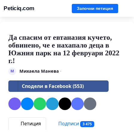
Peticiq.com
Започни петиция
Да спасим от евтаназия кучето,
обвинено, че е нахапало деца в
Южния парк на 12 февруари 2022
г.!
Михаела Манева
·
М
Сподели в Facebook (553)
Петиция
Подписи
3 475