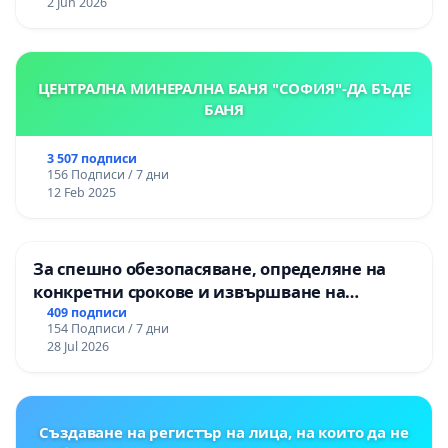
2 Jun 2026
ЦЕНТРАЛНА МИНЕРАЛНА БАНЯ "СОФИЯ"-ДА БЪДЕ
БАНЯ
3 507 подписи
156 Подписи / 7 дни
12 Feb 2025
За спешно обезопасяване, определяне на
конкретни срокове и извършване на
цялостна рехабилитация на
409 подписи
154 Подписи / 7 дни
републиканския път между пътен възел АМ
28 Jul 2026
„Тракия“ - гр. Ихтиман - с. Мирово - к.к.
Момин проход
Създаване на регистър на лица, на които да не