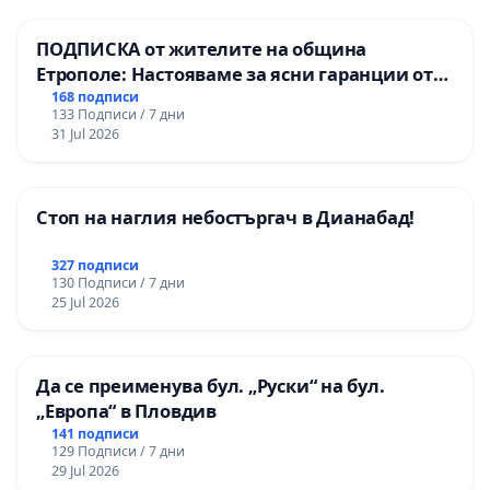
ПОДПИСКА от жителите на община
Етрополе: Настояваме за ясни гаранции от
“Елаците-МЕД” АД и от държавата, че ще се
168 подписи
133 Подписи / 7 дни
изпълнят всички екологични норми!
31 Jul 2026
Стоп на наглия небостъргач в Дианабад!
327 подписи
130 Подписи / 7 дни
25 Jul 2026
Да се преименува бул. „Руски“ на бул.
„Европа“ в Пловдив
141 подписи
129 Подписи / 7 дни
29 Jul 2026