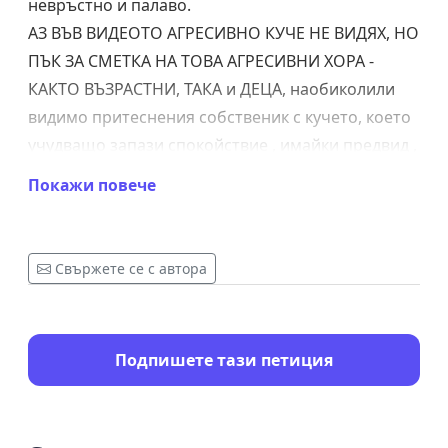
невръстно и палаво.
АЗ ВЪВ ВИДЕОТО АГРЕСИВНО КУЧЕ НЕ ВИДЯХ, НО
ПЪК ЗА СМЕТКА НА ТОВА АГРЕСИВНИ ХОРА -
КАКТО ВЪЗРАСТНИ, ТАКА и ДЕЦА, наобиколили
видимо притеснения собственик с кучето, което
учудващо запази спокойствие , имайки предвид ,
че бе заобиколено от крещящи, сипещи обиди и
Покажи повече
закани индивиди.
Да не говорим за арогантното поведение на
индивида в сиво палтенце, който през цялото
Свържете се с автора
време налита на бой, вкл. и в гръб и
неправомерно изискваше документ за
самоличност от собственика на кучето без да е
Подпишете тази петиция
представител на орган на реда, на когото е
редно да му бъде потърсена отговорност за
неговото поведение и да бъде санкциониран за