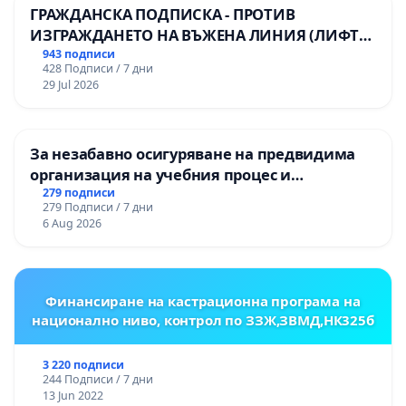
ГРАЖДАНСКА ПОДПИСКА - ПРОТИВ
ИЗГРАЖДАНЕТО НА ВЪЖЕНА ЛИНИЯ (ЛИФТ)
НА ТЕРИТОРИЯТА НА ПРИРОДНА
943 подписи
428 Подписи / 7 дни
ЗАБЕЛЕЖИТЕЛНОСТ „ХЪЛМ НА
29 Jul 2026
ОСВОБОДИТЕЛИТЕ“ (БУНАРДЖИК)
За незабавно осигуряване на предвидима
организация на учебния процес и
гарантиране на правото на равнопоставено
279 подписи
279 Подписи / 7 дни
и качествено образование на учениците от
6 Aug 2026
ОУ „Княз Александър I“ и Хуманитарна
гимназия „
Финансиране на кастрационна програма на
национално ниво, контрол по ЗЗЖ,ЗВМД,НК325б
3 220 подписи
244 Подписи / 7 дни
13 Jun 2022