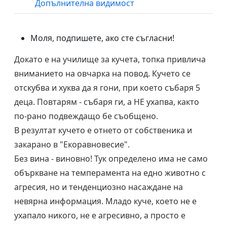
Допълнителна видимост
Моля, подпишете, ако сте съгласни!
Докато е на училище за кучета, топка привлича
вниманието на овчарка на повод. Кучето се
отскубва и хуква да я гони, при което събаря 5
деца. Повтарям - събаря ги, а НЕ ухапва, както
по-рано подвеждащо бе съобщено.
В резултат кучето е отнето от собственика и
закарано в "Екоравновесие".
Без вина - виновно! Тук определено има не само
объркване на темперамента на едно животно с
агресия, но и тенденциозно насаждане на
невярна информация. Младо куче, което не е
ухапало никого, не е агресивно, а просто е