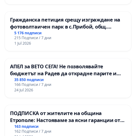
ОУ „Княз Александър I“ и Хуманитарна
гимназия „
Гражданска петиция срещу изграждане на
фотоволтаичен парк в с.Прибой, общ.
Радомир
5 176 подписи
215 Подписи / 7 дни
1 Jul 2026
АПЕЛ за ВЕТО СЕГА! Не позволявайте
бюджетът на Радев да открадне парите и
правата ни в тъмното
35 850 подписи
166 Подписи / 7 дни
24 Jul 2026
ПОДПИСКА от жителите на община
Етрополе: Настояваме за ясни гаранции от
“Елаците-МЕД” АД и от държавата, че ще се
163 подписи
162 Подписи / 7 дни
изпълнят всички екологични норми!