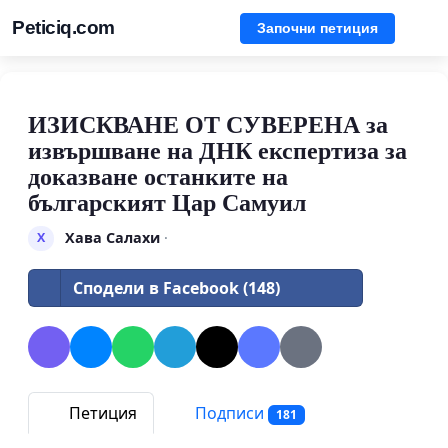
Peticiq.com
Започни петиция
ИЗИСКВАНЕ ОТ СУВЕРЕНА за
извършване на ДНК експертиза за
доказване останките на
българският Цар Самуил
Хава Салахи
·
Х
Сподели в Facebook (148)
Петиция
Подписи
181