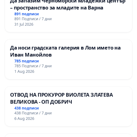
Да запазим Черноморски младежки център
– пространство за младите на Варна
Сдружение Велика Болгария- Патриция
891 подписи
891 Подписи / 7 дни
Кирилова
31 Jul 2026
Руните говорят- Мила Салахи
Да носи градската галерия в Лом името на
Българско археологическо сдружение Иван
Иван Манойлов
Венедиков- Красимира Лука
785 подписи
785 Подписи / 7 дни
Магията на българската роза ЕООД-
1 Aug 2026
Цветомир Цонев
Фондация ТРАКАРТ - Георги Ивонав
ОТВОД НА ПРОКУРОР ВИОЛЕТА ЗЛАТЕВА
ВЕЛИКОВА - ОП ДОБРИЧ
Фондация Свята България- Георги Чираклиев
438 подписи
438 Подписи / 7 дни
6 Aug 2026