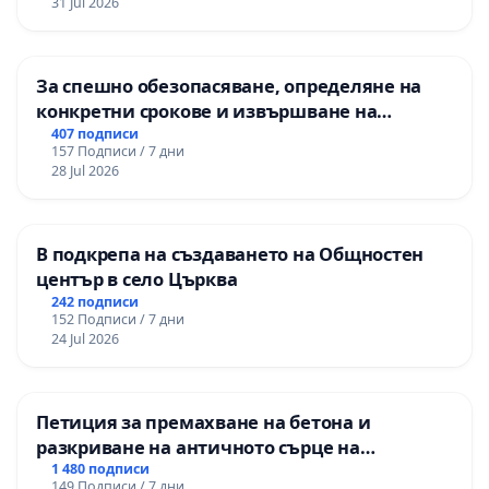
31 Jul 2026
За спешно обезопасяване, определяне на
конкретни срокове и извършване на
цялостна рехабилитация на
407 подписи
157 Подписи / 7 дни
републиканския път между пътен възел АМ
28 Jul 2026
„Тракия“ - гр. Ихтиман - с. Мирово - к.к.
Момин проход
В подкрепа на създаването на Общностен
център в село Църква
242 подписи
152 Подписи / 7 дни
24 Jul 2026
Петиция за премахване на бетона и
разкриване на античното сърце на
Могиланската могила във Враца
1 480 подписи
149 Подписи / 7 дни