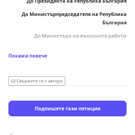
До Президента на Република България
До Министърпредседателя на Република
България
До Министъра на външните работи
До Министъра на културата
Покажи повече
До Председателя на НС
До всички партийни групи в НС
Свържете се с автора
Подпишете тази петиция
През 1965г. на малкия остров Св. Ахил, в
малкото Преспанско езеро гръцкият
професор от Солунския университет Николас