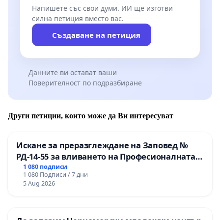
1.Да проявят отговорност пред народа и
Напишете със свои думи. ИИ ще изготви
предците ни, изискат ДНК експертиза на
силна петиция вместо вас.
останките, открити в базиликата на остров
Създаване на петиция
Св. Ахил;
2.Да се свържат с живите наследници на цар
Данните ви остават ваши
Самуил Свева и Андреа Миструци ди
Поверителност по подразбиране
Фризинга с молба за оказване на
съдействие;
Други петиции, които може да Ви интересуват
3. Да бъдат изискани от съответните
институции в Италия архивните документи
Искане за преразглеждане на Заповед №
РД-14-55 за вливането на Професионалната
свързани с историята на фамилия Миструци
гимназия по промишлени технологии в
1 080 подписи
ди Фризинга;
1 080 Подписи / 7 дни
Професионалната гимназия по икономика и
5 Aug 2026
мениджмънт – гр. Пазарджик
4. Да не се предприемат никакви действия за
връщане на останките без изпълнението на
горните три условия;