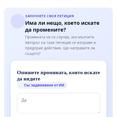
всичко Вселенската патриаршия, връщането
на отнетите по време на войни и неразбории
ЗАПОЧНЕТЕ СВОЯ ПЕТИЦИЯ
на Балканския полуостров Свещени
Има ли нещо, което искате
Богослужебни ценности на естествените им
да промените?
правоимащи Свети митрополии и Свети
Промяната не се случва, ако мълчите.
обители на Северна Гърция и по-точно на
Авторът на тази петиция се изправи и
предприе действия. Ще направите ли
Сяр, Ксанти и Драма”, заяви вселенският
същото?
патриарх, цитиран от БГНЕС.
Същият
забравя историческите факти за нашите
сънародници избити и прокудени от
Опишете промяната, която искате
Беломорска Тракия, че там населението е от
да видите
българи дори и днес, въпреки опитите за
Със задвижване от ИИ
насилствено погърчване.
Ние,
долуподписаните призоваваме българските
институции: