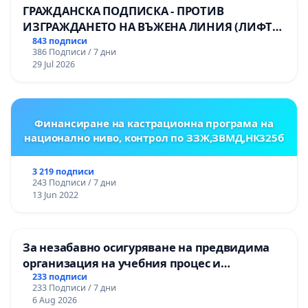
ГРАЖДАНСКА ПОДПИСКА - ПРОТИВ
ИЗГРАЖДАНЕТО НА ВЪЖЕНА ЛИНИЯ (ЛИФТ)
НА ТЕРИТОРИЯТА НА ПРИРОДНА
843 подписи
386 Подписи / 7 дни
ЗАБЕЛЕЖИТЕЛНОСТ „ХЪЛМ НА
29 Jul 2026
ОСВОБОДИТЕЛИТЕ“ (БУНАРДЖИК)
Финансиране на кастрационна програма на
национално ниво, контрол по ЗЗЖ,ЗВМД,НК325б
3 219 подписи
243 Подписи / 7 дни
13 Jun 2022
За незабавно осигуряване на предвидима
организация на учебния процес и
гарантиране на правото на равнопоставено
233 подписи
233 Подписи / 7 дни
и качествено образование на учениците от
6 Aug 2026