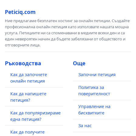
Peticiq.com
Ние предлагаме безплатен хостинг за онлайн петиции. Създайте
професионална онлайн петиция като използвате нашата мощна
услуга. Петициите ни са споменавани в медиите всеки ден и са
един невероятен начин да бъдете забелязани от обществото и
отговорните лица.
Ръководства
Още
Как да започнете
Започни петиция
онлайн петиция
Политика за
Как да напишете
поверителност
петиция?
Управление на
Как да популяризираме
бисквитките
една петиция?
За нас
Как да получите