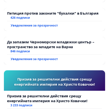
или законни интереси на други.
(3) При обявяване на война, на военно или друго
Петиция против законите "бухалки" в България
извънредно положение със закон може да бъде
426 подписи
временно ограничено упражняването на
Уведомление за прозрачност
отделни права на гражданите с изключение на
правата, предвидени в чл. 28, 29, 31, ал. 1, 2 и 3,
Да запазим Черноморски младежки център –
чл. 32, ал. 1 и чл. 37.
пространство за младите на Варна
846 подписи
Уведомление за прозрачност
В случая с опита за налагане на задължителни
маски и тестове, както и принудата на
населението към ваксинация, под предлога, че
Призив за решителни действия срещу
се намираме в извънредна епидемологична
енергийната империя на Христо Ковачки!
обстановка, са нарушени следните закони:
Призив за решителни действия срещу
Конституция на Р България:
енергийната империя на Христо Ковачки!
3 233 подписи