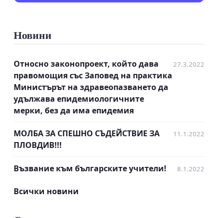
Новини
УВАЖАЕМИ Г-Н РАДЕВ,
УВАЖАЕМИ Г-Н ЯНЕВ,
Относно законопроект, който дава
27.3.2022
правомощия със Заповед на практика
УВАЖАЕМА Г-ЖО АНАСТАСОВА,
Министърът на здравеопазването да
удължава епидемиологичните
УВАЖАЕМИ Г-Н ДЕНКОВ,
мерки, без да има епидемия
УВАЖАЕМИ Г-Н КАЦАРОВ,
МОЛБА ЗА СПЕШНО СЪДЕЙСТВИЕ ЗА
11.1.2022
ПЛОВДИВ!!!
УВАЖАЕМИ ГОСПОЖИ И ГОСПОДА,
ПРЕДСТАВИТЕЛИ НА МОН, МЗ И НС ЗА
Възвание към българските учители!
8.1.2022
ТРИСТРАННО СЪТРУДНИЧЕСТВО,
Всички новини
Обръщаме се към Вас с особена загриженост,
във връзка с началото на учебната година и