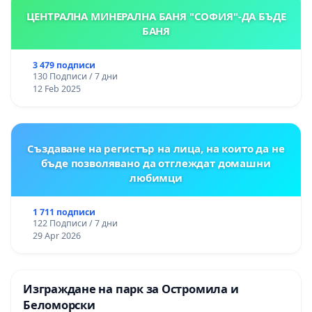
санкционирани, защото не се възползват от
ЦЕНТРАЛНА МИНЕРАЛНА БАНЯ "СОФИЯ"-ДА БЪДЕ
правата си
.
БАНЯ
"Здравословно състояние"
е термин в правото,
3 479 подписи
130 Подписи / 7 дни
широко развит в Закона за здравето и Кодекса
12 Feb 2025
на труда.
В цялата съдебна практика,
здравословно
състояние е безспорно състоянието на едно
Създаване на регистър на лица, на които да не
бъде позволявано да отглеждат домашни
лице – конкретно лице, с конкретен
любимци
здравословен проблем,
т. е законът дава право
на едно лице с конкретно заболяване, да носи
1 711 подписи
122 Подписи / 7 дни
облекло прикриващо лицето му по изключение и
29 Apr 2026
защото конкретно неговото здравословно
състояние би било повлияно негативно, ако
съответно не носи подобно облекло. На трето
Изграждане на парк за Остромила и
място, винаги
административният орган е
Беломорски