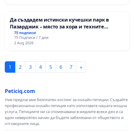
осъществяването им се осигуряват от
държавния бюджет, съответно от
общинските бюджети
”.
Да създадем истински кучешки парк в
Пазарджик – място за хора и техните
Това означава, че
тази заповед не може да
любимци
75 подписи
75 Подписи / 7 дни
действа пряко върху гражданите, ако за тях
2 Aug 2026
не е осигурена възможност безплатно да
изпълнят предпоставките за спазването й
.
Това предполага да се раздават специални
1
2
3
4
5
6
7
»
маски, които отговарят на зададени в
самата заповед критерии
. Безплатно!
Забележете – от държавния или общинския
Peticiq.com
бюджет, на лицата засегнати от заповедта, т. е.
Ние предлагаме безплатен хостинг за онлайн петиции. Създайте
на всеки български гражданин, а в частност на
професионална онлайн петиция като използвате нашата мощна
услуга. Петициите ни са споменавани в медиите всеки ден и са
учителите, училищните ръководства и
един невероятен начин да бъдете забелязани от обществото и
учениците от 1-ви до 12-ти клас.
отговорните лица.