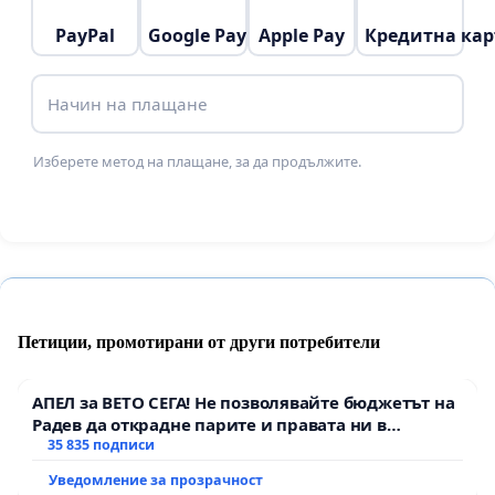
че нито една от тези мерки не може да бъде на
PayPal
Google Pay
Apple Pay
Кредитна кар
практика въведена, тъй като заповедите, дори и
при извънредна ситуация, не отменят законите
Начин на плащане
на страната.
Изберете метод на плащане, за да продължите.
Искаме да напомним също, че ч
л. 57 от
Конституцията изрично урежда начините,
по които е възможно ограничаване на
правата на гражданите, а именно - с промяна
в закона, а не със заповед на министър
.
Той гласи:
Петиции, промотирани от други потребители
(1) Основните права на гражданите са
АПЕЛ за ВЕТО СЕГА! Не позволявайте бюджетът на
неотменими.
Радев да открадне парите и правата ни в
тъмното
35 835 подписи
(2) Не се допуска злоупотреба с права, както и
тяхното упражняване, ако то накърнява права
Уведомление за прозрачност