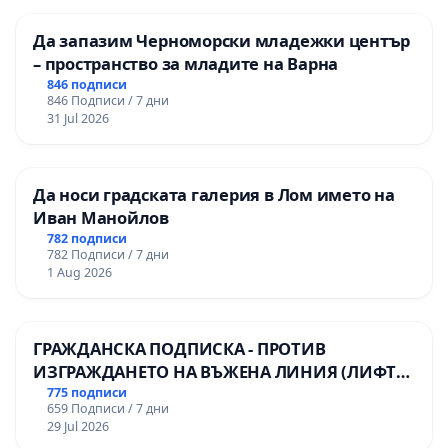
граждани да не бъдат делени на ваксинирани и
Да запазим Черноморски младежки център
неваксинирани, нито да бъдат сегрегирани по
– пространство за младите на Варна
какъвто и да било признак, с оглед на това.
846 подписи
846 Подписи / 7 дни
Настояваме вземането на решения по
31 Jul 2026
отношение на всичко гореописано да се
извършва с оглед на следните съображения:
Да носи градската галерия в Лом името на
I.
МАСКИТЕ
Иван Манойлов
782 подписи
Според адв. Валентина Каменарска Заповед №
782 Подписи / 7 дни
1 Aug 2026
РД-01-51 от 26.01.2021 г. за въвеждане на
противоепидемични мерки на територията на
Република България, в която е записано: „Всички
ГРАЖДАНСКА ПОДПИСКА - ПРОТИВ
граждани са длъжни, когато се намират в
ИЗГРАЖДАНЕТО НА ВЪЖЕНА ЛИНИЯ (ЛИФТ)
НА ТЕРИТОРИЯТА НА ПРИРОДНА
775 подписи
открити или закрити обществени места да носят
659 Подписи / 7 дни
ЗАБЕЛЕЖИТЕЛНОСТ „ХЪЛМ НА
защитни маски“,
противоречи на закона
.
29 Jul 2026
ОСВОБОДИТЕЛИТЕ“ (БУНАРДЖИК)