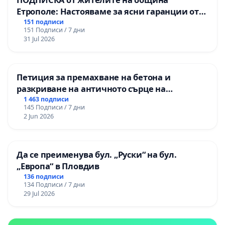
здравословното състояние го налага
.
Етрополе: Настояваме за ясни гаранции от
“Елаците-МЕД” АД и от държавата, че ще се
151 подписи
151 Подписи / 7 дни
Какво всъщност казва този член, на който се
изпълнят всички екологични норми!
31 Jul 2026
уповава погрешно министърът?
Този член създава права за гражданите, т. е той
Петиция за премахване на бетона и
създава едно изключение за конкретен
разкриване на античното сърце на
гражданин, което изключение
дава право
на
Могиланската могила във Враца
1 463 подписи
145 Подписи / 7 дни
този гражданин да носи облекло покриващо
2 Jun 2026
лицето му по едни извънредни причини,
касаещи личното му здравословно състояние.
Да се преименува бул. „Руски“ на бул.
Азбучно известно в правото е, че
когато дадена
„Европа“ в Пловдив
норма предвижда създаване на права за
136 подписи
134 Подписи / 7 дни
дадени граждани, тя може само да даде
29 Jul 2026
възможност тези права да се упражняват, но
никога не могат гражданите да бъдат