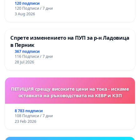
120 подписи
този, който доказва законосъобразността на
120 Подписи / 7 дни
акта
, който е издал.
3 Aug 2026
Когато са предвидени изключения,
доказателствената тежест се „обръща“, т. е
Спрете изменението на ПУП за р-н Ладовица
в Перник
лицето, което твърди, че е налице изключение
367 подписи
от правилото, следва да го докаже.
116 Подписи / 7 дни
28 Jul 2026
Така, ако приемем тезата, че „здравословното
състояние“ е предпоставка, която ползва
министърът, то следва да приемем и че трябва
ПЕТИЦИЯ срещу високите цени на тока - искаме
да се пренебрегнат всички принципи на правото
оставката на ръководствата на КЕВР и КЗП
и най-вече принципите на тежестта на
доказването.
8 783 подписи
108 Подписи / 7 дни
23 Feb 2026
В конкретния случай
здравният министър,
който е административния орган, ще трябва