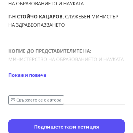
НА ОБРАЗОВАНИЕТО И НАУКАТА
Г-Н СТОЙЧО КАЦАРОВ
, СЛУЖЕБЕН МИНИСТЪР
НА ЗДРАВЕОПАЗВАНЕТО
КОПИЕ ДО ПРЕДСТАВИТЕЛИТЕ НА:
МИНИСТЕРСТВО НА ОБРАЗОВАНИЕТО И НАУКАТА
НА РЕПУБЛИКА БЪЛГАРИЯ МИНИСТЕРСТВО НА
Покажи повече
ЗДРАВЕОПАЗВАНЕТО НА РЕПУБЛИКА БЪЛГАРИЯ
НАЦИОНАЛЕН СЪВЕТ ЗА ТРИСТРАННО
СЪТРУДНИЧЕСТВО
Свържете се с автора
Относно:
Законността на предлаганите мерки
от Главния здравен инспектор д-р Кунчев, МЗ и
МОН, касаещи организацията на учебния процес
Подпишете тази петиция
през предстоящата учебна година.