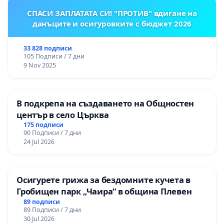
да доказва изключението
.
СПАСИ ЗАПЛАТАТА СИ! "ПРОТИВ" вдигане на
данъците и осигуровките с бюджет 2026
Това би довело „Законът за ограничаване
носенето на облекло, прикриващо или скриващо
33 828 подписи
лицето“ да не се прилага по време на грипни и
105 Подписи / 7 дни
9 Nov 2025
други епидемии, на базата на създалия се
прецедент в тълкуването му, което е един правен
абсурд.
В подкрепа на създаването на Общностен
център в село Църква
Не на последно място, Заповедта на здравния
175 подписи
министър е издадена като мярка по чл. 63 ал 1 от
90 Подписи / 7 дни
24 Jul 2026
Закона за здравето.
В Чл. 63, ал. (9) ЗЗДР: изрично е посочено, че
Осигурете грижа за бездомните кучета в
“
Държавните и общинските органи създават
Гробищен парк „Чаира“ в община Плевен
необходимите условия за изпълнение на
89 подписи
мерките по ал. 1, а средствата за
89 Подписи / 7 дни
30 Jul 2026