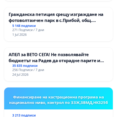
Мерките при обявено извънредно
положение, правата и задълженията на
Гражданска петиция срещу изграждане на
гражданите се дефинират със закон.
фотоволтаичен парк в с.Прибой, общ.
Радомир
5 148 подписи
271 Подписи / 7 дни
Всички закони, които не са изменени,
1 Jul 2026
остават да действат такива каквито са
.
В тази връзка, Законът за ограничаване
АПЕЛ за ВЕТО СЕГА! Не позволявайте
носенето на облекло прикриващо или скриващо
бюджетът на Радев да открадне парите и
лицето гласи: „На публични места на
правата ни в тъмното
35 835 подписи
256 Подписи / 7 дни
територията на Република България не се
24 Jul 2026
допуска носенето на облекло, прикриващо
частично или скриващо напълно лицето“.
Финансиране на кастрационна програма на
Какво е облекло?
национално ниво, контрол по ЗЗЖ,ЗВМД,НК325б
Дефиницията на облекло е
всяко покритие на
3 213 подписи