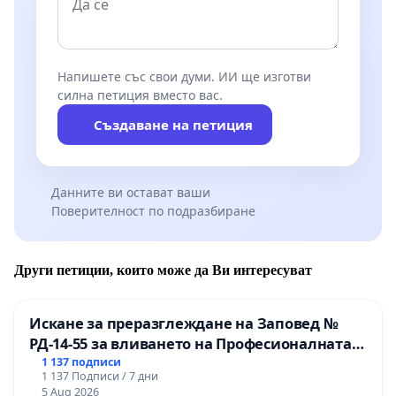
Напишете със свои думи. ИИ ще изготви
силна петиция вместо вас.
Създаване на петиция
Данните ви остават ваши
Поверителност по подразбиране
Други петиции, които може да Ви интересуват
Искане за преразглеждане на Заповед №
РД-14-55 за вливането на Професионалната
гимназия по промишлени технологии в
1 137 подписи
1 137 Подписи / 7 дни
Професионалната гимназия по икономика и
5 Aug 2026