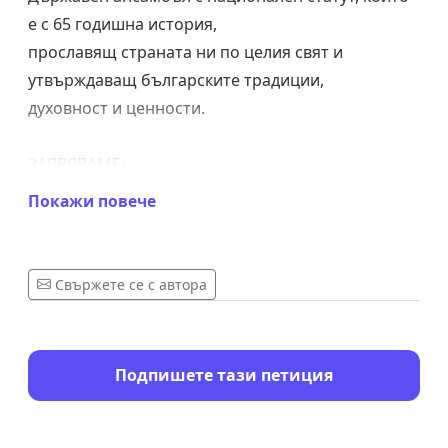
е с 65 годишна история,
прославящ страната ни по целия свят и
утвърждаващ българските традиции,
духовност и ценности.
ЗАЯВЯВАМЕ:
Покажи повече
1. Да се промени насоката, към която
определеният от Държавата тип
финансиране принуждава Ансамбъла да се
Свържете се с автора
променя в посока, която би го
комерсиализирала и би го отклонила от
основната ценност – запазване и
Подпишете тази петиция
съхраняване на българския дух, автентичност и
фолклорно наследство.
2. Да се осигурят подобаващи механизми и