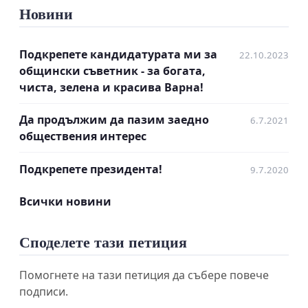
Новини
финансиране за държавния
фолклорен ансамбъл за всички нормални за
Подкрепете кандидатурата ми за
дейността разходи – заплати,
22.10.2023
общински съветник - за богата,
озвучаване, костюми и всичко, необходимо за
чиста, зелена и красива Варна!
спокойна творческа работа.
3. Да се изгради или предостави за безвъзмездно
Да продължим да пазим заедно
6.7.2021
ползване концертна зала,
обществения интерес
която да даде възможност на състава да
Подкрепете президента!
представя своята работа в София.
9.7.2020
4. Да се поемат разходите, свързани с
Всички новини
концертната дейност извън
столицата, защото и най – отдалечените места и
Споделете тази петиция
хора заслужават да се
докосват до българското фолклорно изкуство,
Помогнете на тази петиция да събере повече
поднесено по уникален
подписи.
начин.