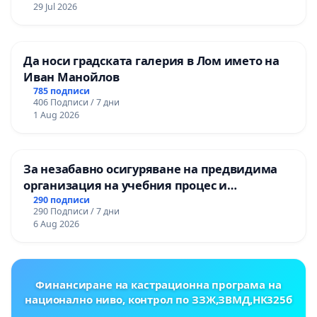
ЗАБЕЛЕЖИТЕЛНОСТ „ХЪЛМ НА
29 Jul 2026
ОСВОБОДИТЕЛИТЕ“ (БУНАРДЖИК)
Да носи градската галерия в Лом името на
Иван Манойлов
785 подписи
406 Подписи / 7 дни
1 Aug 2026
За незабавно осигуряване на предвидима
организация на учебния процес и
гарантиране на правото на равнопоставено
290 подписи
290 Подписи / 7 дни
и качествено образование на учениците от
6 Aug 2026
ОУ „Княз Александър I“ и Хуманитарна
гимназия „
Финансиране на кастрационна програма на
национално ниво, контрол по ЗЗЖ,ЗВМД,НК325б