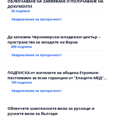
ОБЛЕКЧАВАНЕ НА ЗАЯВЯВАНЕ И ПОЛУЧАВАНЕ НА
ДОКУМЕНТИ
38 подписи
Уведомление за прозрачност
Да запазим Черноморски младежки център –
пространство за младите на Варна
898 подписи
Уведомление за прозрачност
ПОДПИСКА от жителите на община Етрополе:
Настояваме за ясни гаранции от “Елаците-МЕД”
АД и от държавата, че ще се изпълнят всички
169 подписи
екологични норми!
Уведомление за прозрачност
Облекчете шенгенските визи за руснаци и
руските визи за българи