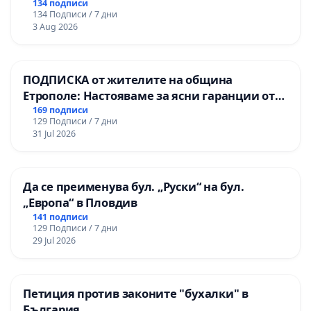
134 подписи
134 Подписи / 7 дни
3 Aug 2026
ПОДПИСКА от жителите на община
Етрополе: Настояваме за ясни гаранции от
“Елаците-МЕД” АД и от държавата, че ще се
169 подписи
129 Подписи / 7 дни
изпълнят всички екологични норми!
31 Jul 2026
Да се преименува бул. „Руски“ на бул.
„Европа“ в Пловдив
141 подписи
129 Подписи / 7 дни
29 Jul 2026
Петиция против законите "бухалки" в
България