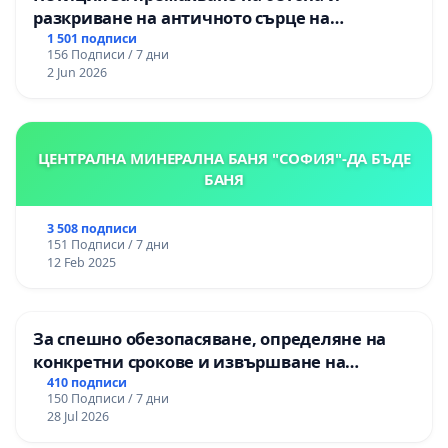
разкриване на античното сърце на
Могиланската могила във Враца
1 501 подписи
156 Подписи / 7 дни
2 Jun 2026
ЦЕНТРАЛНА МИНЕРАЛНА БАНЯ "СОФИЯ"-ДА БЪДЕ
БАНЯ
3 508 подписи
151 Подписи / 7 дни
12 Feb 2025
За спешно обезопасяване, определяне на
конкретни срокове и извършване на
цялостна рехабилитация на
410 подписи
150 Подписи / 7 дни
републиканския път между пътен възел АМ
28 Jul 2026
„Тракия“ - гр. Ихтиман - с. Мирово - к.к.