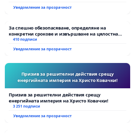
Уведомление за прозрачност
За спешно обезопасяване, определяне на
конкретни срокове и извършване на цялостна
рехабилитация на републиканския път между
410 подписи
пътен възел АМ „Тракия“ - гр. Ихтиман - с.
Уведомление за прозрачност
Мирово - к.к. Момин проход
Призив за решителни действия срещу
енергийната империя на Христо Ковачки!
Призив за решителни действия срещу
енергийната империя на Христо Ковачки!
3 251 подписи
Уведомление за прозрачност