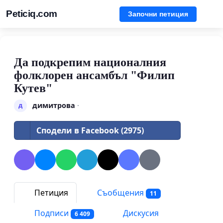
Peticiq.com
Започни петиция
Да подкрепим националния
фолклорен ансамбъл "Филип
Кутев"
димитрова
·
д
Сподели в Facebook (2975)
Петиция
Съобщения
11
Подписи
Дискусия
6 409