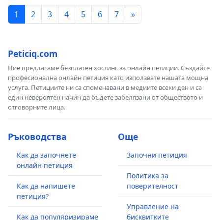
1
2
3
4
5
6
7
»
Peticiq.com
Ние предлагаме безплатен хостинг за онлайн петиции. Създайте
професионална онлайн петиция като използвате нашата мощна
услуга. Петициите ни са споменавани в медиите всеки ден и са
един невероятен начин да бъдете забелязани от обществото и
отговорните лица.
Ръководства
Още
Как да започнете
Започни петиция
онлайн петиция
Политика за
Как да напишете
поверителност
петиция?
Управление на
Как да популяризираме
бисквитките