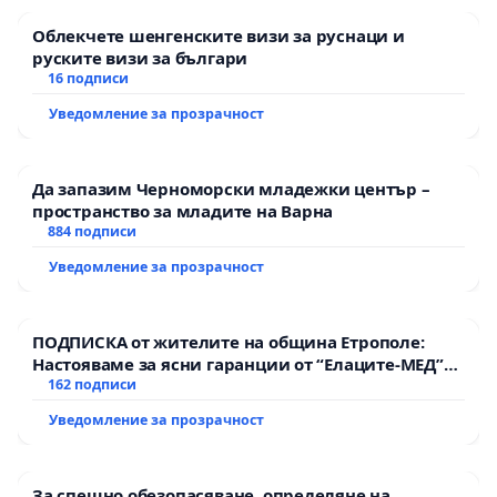
Облекчете шенгенските визи за руснаци и
руските визи за българи
16 подписи
Уведомление за прозрачност
Да запазим Черноморски младежки център –
пространство за младите на Варна
884 подписи
Уведомление за прозрачност
ПОДПИСКА от жителите на община Етрополе:
Настояваме за ясни гаранции от “Елаците-МЕД”
АД и от държавата, че ще се изпълнят всички
162 подписи
екологични норми!
Уведомление за прозрачност
За спешно обезопасяване, определяне на