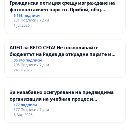
Гражданска петиция срещу изграждане на
фотоволтаичен парк в с.Прибой, общ.
Радомир
5 168 подписи
231 Подписи / 7 дни
1 Jul 2026
АПЕЛ за ВЕТО СЕГА! Не позволявайте
бюджетът на Радев да открадне парите и
правата ни в тъмното
35 845 подписи
195 Подписи / 7 дни
24 Jul 2026
За незабавно осигуряване на предвидима
организация на учебния процес и
гарантиране на правото на равнопоставено
177 подписи
177 Подписи / 7 дни
и качествено образование на учениците от
6 Aug 2026
ОУ „Княз Александър I“ и Хуманитарна
гимназия „