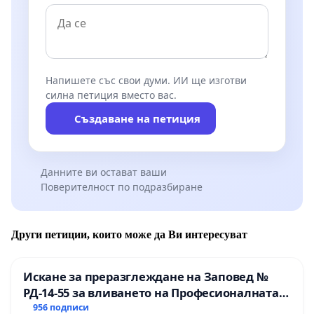
Напишете със свои думи. ИИ ще изготви
силна петиция вместо вас.
Създаване на петиция
Данните ви остават ваши
Поверителност по подразбиране
Други петиции, които може да Ви интересуват
Искане за преразглеждане на Заповед №
РД-14-55 за вливането на Професионалната
гимназия по промишлени технологии в
956 подписи