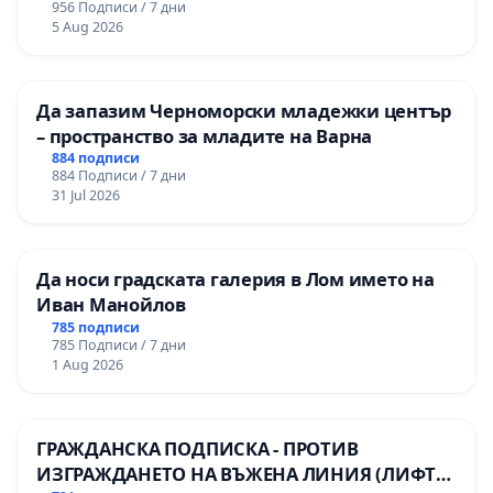
956 Подписи / 7 дни
Професионалната гимназия по икономика и
5 Aug 2026
мениджмънт – гр. Пазарджик
Да запазим Черноморски младежки център
– пространство за младите на Варна
884 подписи
884 Подписи / 7 дни
31 Jul 2026
Да носи градската галерия в Лом името на
Иван Манойлов
785 подписи
785 Подписи / 7 дни
1 Aug 2026
ГРАЖДАНСКА ПОДПИСКА - ПРОТИВ
ИЗГРАЖДАНЕТО НА ВЪЖЕНА ЛИНИЯ (ЛИФТ)