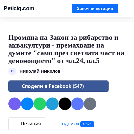
Peticiq.com
Започни петиция
Промяна на Закон за рибарство и
аквакултури - премахване на
думите "само през светлата част на
денонощието" от чл.24, ал.5
Николай Николов
·
Н
Сподели в Facebook (547)
Петиция
Подписи
1 571