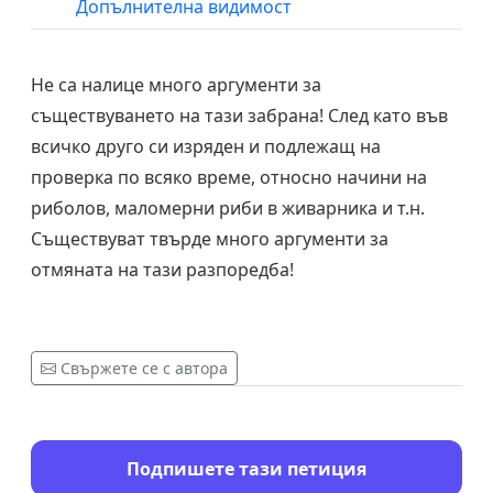
Допълнителна видимост
Не са налице много аргументи за
съществуването на тази забрана! След като във
всичко друго си изряден и подлежащ на
проверка по всяко време, относно начини на
риболов, маломерни риби в живарника и т.н.
Съществуват твърде много аргументи за
отмяната на тази разпоредба!
Свържете се с автора
Подпишете тази петиция