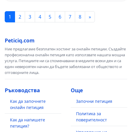
1
2
3
4
5
6
7
8
»
Peticiq.com
Ние предлагаме безплатен хостинг за онлайн петиции. Създайте
професионална онлайн петиция като използвате нашата мощна
услуга. Петициите ни са споменавани в медиите всеки ден и са
един невероятен начин да бъдете забелязани от обществото и
отговорните лица.
Ръководства
Още
Как да започнете
Започни петиция
онлайн петиция
Политика за
Как да напишете
поверителност
петиция?