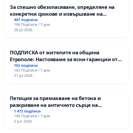
За спешно обезопасяване, определяне на
конкретни срокове и извършване на
цялостна рехабилитация на
407 подписи
166 Подписи / 7 дни
републиканския път между пътен възел АМ
28 Jul 2026
„Тракия“ - гр. Ихтиман - с. Мирово - к.к.
Момин проход
ПОДПИСКА от жителите на община
Етрополе: Настояваме за ясни гаранции от
“Елаците-МЕД” АД и от държавата, че ще се
162 подписи
162 Подписи / 7 дни
изпълнят всички екологични норми!
31 Jul 2026
Петиция за премахване на бетона и
разкриване на античното сърце на
Могиланската могила във Враца
1 472 подписи
146 Подписи / 7 дни
2 Jun 2026