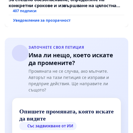
конкретни срокове и извършване на цялостна
рехабилитация на републиканския път между
407 подписи
пътен възел АМ „Тракия“ - гр. Ихтиман - с.
Уведомление за прозрачност
Мирово - к.к. Момин проход
ЗАПОЧНЕТЕ СВОЯ ПЕТИЦИЯ
Има ли нещо, което искате
да промените?
Промяната не се случва, ако мълчите.
Авторът на тази петиция се изправи и
предприе действия. Ще направите ли
същото?
Опишете промяната, която искате
да видите
Със задвижване от ИИ