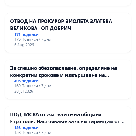
ОТВОД НА ПРОКУРОР ВИОЛЕТА ЗЛАТЕВА
ВЕЛИКОВА - ОП ДОБРИЧ
171 подписи
170 Подписи / 7 дни
6 Aug 2026
За спешно обезопасяване, определяне на
конкретни срокове и извършване на
цялостна рехабилитация на
406 подписи
169 Подписи / 7 дни
републиканския път между пътен възел АМ
28 Jul 2026
„Тракия“ - гр. Ихтиман - с. Мирово - к.к.
Момин проход
ПОДПИСКА от жителите на община
Етрополе: Настояваме за ясни гаранции от
“Елаците-МЕД” АД и от държавата, че ще се
158 подписи
158 Подписи / 7 дни
изпълнят всички екологични норми!