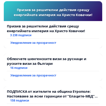
Призив за решителни действия срещу
енергийната империя на Христо Ковачки!
Призив за решителни действия срещу
енергийната империя на Христо Ковачки!
3 238 подписи
Уведомление за прозрачност
Облекчете шенгенските визи за руснаци и
руските визи за българи
16 подписи
Уведомление за прозрачност
ПОДПИСКА от жителите на община Етрополе:
Настояваме за ясни гаранции от “Елаците-МЕД”
АД и от държавата, че ще се изпълнят всички
158 подписи
екологични норми!