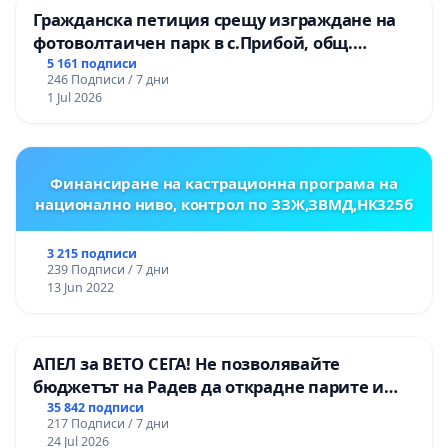
Гражданска петиция срещу изграждане на
фотоволтаичен парк в с.Прибой, общ.
Радомир
5 161 подписи
246 Подписи / 7 дни
1 Jul 2026
Финансиране на кастрационна програма на
национално ниво, контрол по ЗЗЖ,ЗВМД,НК325б
3 215 подписи
239 Подписи / 7 дни
13 Jun 2022
АПЕЛ за ВЕТО СЕГА! Не позволявайте
бюджетът на Радев да открадне парите и
правата ни в тъмното
35 842 подписи
217 Подписи / 7 дни
24 Jul 2026