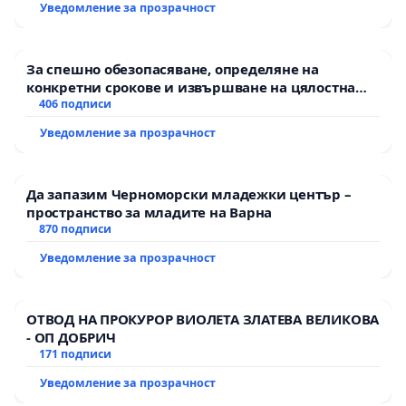
Уведомление за прозрачност
За спешно обезопасяване, определяне на
конкретни срокове и извършване на цялостна
рехабилитация на републиканския път между
406 подписи
пътен възел АМ „Тракия“ - гр. Ихтиман - с.
Уведомление за прозрачност
Мирово - к.к. Момин проход
Да запазим Черноморски младежки център –
пространство за младите на Варна
870 подписи
Уведомление за прозрачност
ОТВОД НА ПРОКУРОР ВИОЛЕТА ЗЛАТЕВА ВЕЛИКОВА
- ОП ДОБРИЧ
171 подписи
Уведомление за прозрачност