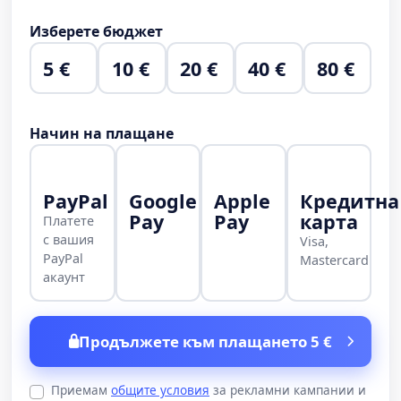
Изберете бюджет
5 €
10 €
20 €
40 €
80 €
Начин на плащане
PayPal
Google
Apple
Кредитна
Pay
Pay
карта
Платете
с вашия
Visa,
PayPal
Mastercard
акаунт
Продължете към плащането 5 €
Приемам
общите условия
за рекламни кампании и