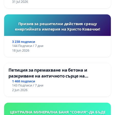
31 Jul 2026
Призив за решителни действия срещу
енергийната империя на Христо Ковачки!
3 238 подписи
144 Подписи / 7 дни
18 Jun 2026
Петиция за премахване на бетона и
разкриване на античното сърце на
Могиланската могила във Враца
1 468 подписи
143 Подписи / 7 дни
2 Jun 2026
ЦЕНТРАЛНА МИНЕРАЛНА БАНЯ "СОФИЯ"-ДА БЪДЕ