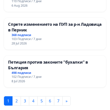
110 Подписи / 7 дни
и качествено образование на учениците от
6 Aug 2026
ОУ „Княз Александър I“ и Хуманитарна
гимназия „
Спрете изменението на ПУП за р-н Ладовица
в Перник
368 подписи
103 Подписи / 7 дни
28 Jul 2026
Петиция против законите "бухалки" в
България
498 подписи
102 Подписи / 7 дни
8 Jul 2026
1
2
3
4
5
6
7
»