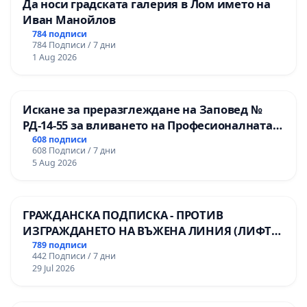
Да носи градската галерия в Лом името на
Иван Манойлов
784 подписи
784 Подписи / 7 дни
1 Aug 2026
Искане за преразглеждане на Заповед №
РД-14-55 за вливането на Професионалната
гимназия по промишлени технологии в
608 подписи
608 Подписи / 7 дни
Професионалната гимназия по икономика и
5 Aug 2026
мениджмънт – гр. Пазарджик
ГРАЖДАНСКА ПОДПИСКА - ПРОТИВ
ИЗГРАЖДАНЕТО НА ВЪЖЕНА ЛИНИЯ (ЛИФТ)
НА ТЕРИТОРИЯТА НА ПРИРОДНА
789 подписи
442 Подписи / 7 дни
ЗАБЕЛЕЖИТЕЛНОСТ „ХЪЛМ НА
29 Jul 2026
ОСВОБОДИТЕЛИТЕ“ (БУНАРДЖИК)