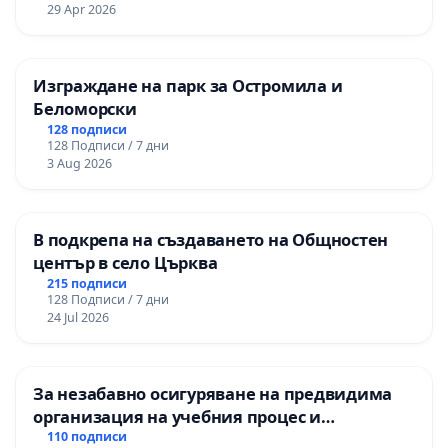
29 Apr 2026
Изграждане на парк за Остромила и
Беломорски
128 подписи
128 Подписи / 7 дни
3 Aug 2026
В подкрепа на създаването на Общностен
център в село Църква
215 подписи
128 Подписи / 7 дни
24 Jul 2026
За незабавно осигуряване на предвидима
организация на учебния процес и
гарантиране на правото на равнопоставено
110 подписи