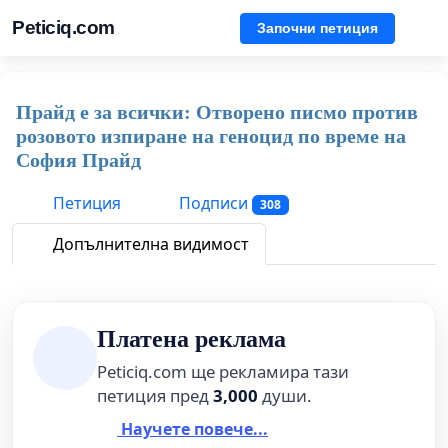
Peticiq.com
Започни петиция
Прайд е за всички: Отворено писмо против
розовото изпиране на геноцид по време на
София Прайд
Петиция
Подписи
308
Допълнителна видимост
Платена реклама
Peticiq.com ще рекламира тази
петиция пред
3,000
души.
Научете повече...