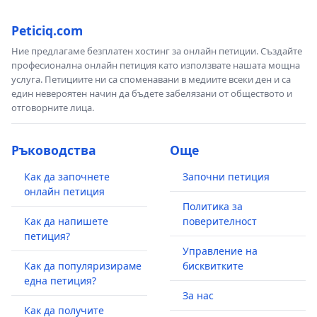
Peticiq.com
Ние предлагаме безплатен хостинг за онлайн петиции. Създайте
професионална онлайн петиция като използвате нашата мощна
услуга. Петициите ни са споменавани в медиите всеки ден и са
един невероятен начин да бъдете забелязани от обществото и
отговорните лица.
Ръководства
Още
Как да започнете
Започни петиция
онлайн петиция
Политика за
Как да напишете
поверителност
петиция?
Управление на
Как да популяризираме
бисквитките
една петиция?
За нас
Как да получите