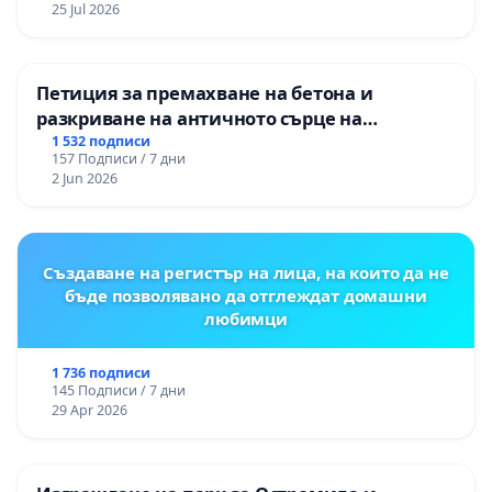
25 Jul 2026
Петиция за премахване на бетона и
разкриване на античното сърце на
Могиланската могила във Враца
1 532 подписи
157 Подписи / 7 дни
2 Jun 2026
Създаване на регистър на лица, на които да не
бъде позволявано да отглеждат домашни
любимци
1 736 подписи
145 Подписи / 7 дни
29 Apr 2026