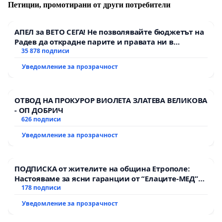
Петиции, промотирани от други потребители
АПЕЛ за ВЕТО СЕГА! Не позволявайте бюджетът на
Радев да открадне парите и правата ни в
тъмното
35 878 подписи
Уведомление за прозрачност
ОТВОД НА ПРОКУРОР ВИОЛЕТА ЗЛАТЕВА ВЕЛИКОВА
- ОП ДОБРИЧ
626 подписи
Уведомление за прозрачност
ПОДПИСКА от жителите на община Етрополе:
Настояваме за ясни гаранции от “Елаците-МЕД”
АД и от държавата, че ще се изпълнят всички
178 подписи
екологични норми!
Уведомление за прозрачност