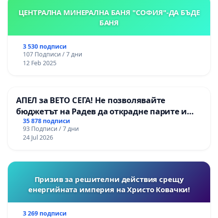
ЦЕНТРАЛНА МИНЕРАЛНА БАНЯ "СОФИЯ"-ДА БЪДЕ
БАНЯ
3 530 подписи
107 Подписи / 7 дни
12 Feb 2025
АПЕЛ за ВЕТО СЕГА! Не позволявайте
бюджетът на Радев да открадне парите и
правата ни в тъмното
35 878 подписи
93 Подписи / 7 дни
24 Jul 2026
Призив за решителни действия срещу
енергийната империя на Христо Ковачки!
3 269 подписи