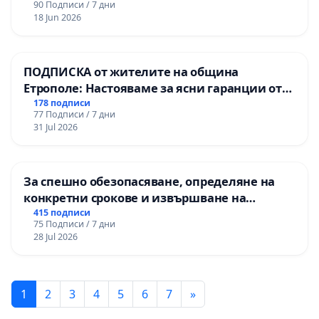
90 Подписи / 7 дни
18 Jun 2026
ПОДПИСКА от жителите на община
Етрополе: Настояваме за ясни гаранции от
“Елаците-МЕД” АД и от държавата, че ще се
178 подписи
77 Подписи / 7 дни
изпълнят всички екологични норми!
31 Jul 2026
За спешно обезопасяване, определяне на
конкретни срокове и извършване на
цялостна рехабилитация на
415 подписи
75 Подписи / 7 дни
републиканския път между пътен възел АМ
28 Jul 2026
„Тракия“ - гр. Ихтиман - с. Мирово - к.к.
Момин проход
1
2
3
4
5
6
7
»