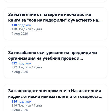
За изтегляне от пазара на неонацистка
книга за "лов на педофили" с участието на
деца
418 подписи
418 Подписи / 7 дни
7 Aug 2026
За незабавно осигуряване на предвидима
организация на учебния процес и
гарантиране на правото на равнопоставено
322 подписи
322 Подписи / 7 дни
и качествено образование на учениците от
6 Aug 2026
ОУ „Княз Александър I“ и Хуманитарна
гимназия „
За законодателни промени в Наказателния
кодекс относно наказателната отговорност
на непълнолетните при особено тежки
316 подписи
316 Подписи / 7 дни
умишлени престъпления
8 Aug 2026