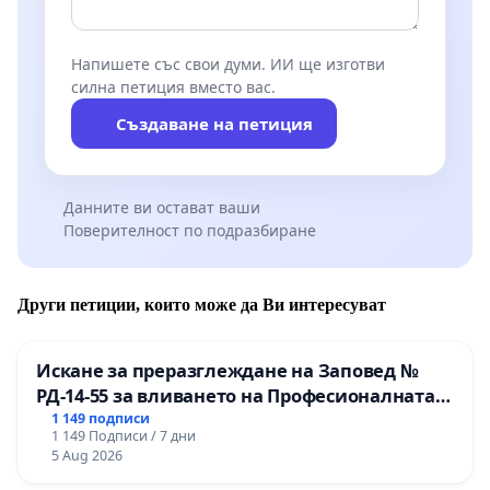
Напишете със свои думи. ИИ ще изготви
силна петиция вместо вас.
Създаване на петиция
Данните ви остават ваши
Поверителност по подразбиране
Други петиции, които може да Ви интересуват
Искане за преразглеждане на Заповед №
РД-14-55 за вливането на Професионалната
гимназия по промишлени технологии в
1 149 подписи
1 149 Подписи / 7 дни
Професионалната гимназия по икономика и
5 Aug 2026
мениджмънт – гр. Пазарджик