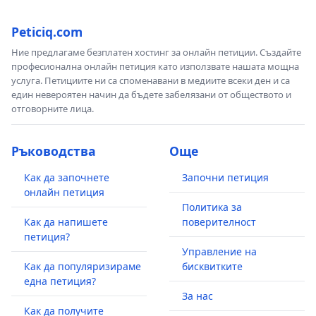
Peticiq.com
Ние предлагаме безплатен хостинг за онлайн петиции. Създайте
професионална онлайн петиция като използвате нашата мощна
услуга. Петициите ни са споменавани в медиите всеки ден и са
един невероятен начин да бъдете забелязани от обществото и
отговорните лица.
Ръководства
Още
Как да започнете
Започни петиция
онлайн петиция
Политика за
Как да напишете
поверителност
петиция?
Управление на
Как да популяризираме
бисквитките
една петиция?
За нас
Как да получите