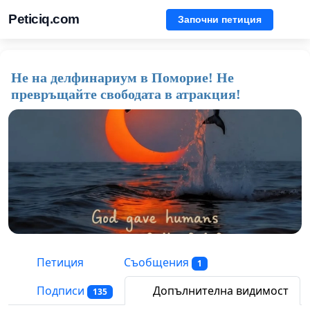
Peticiq.com
Започни петиция
Не на делфинариум в Поморие! Не
превръщайте свободата в атракция!
Петиция
Съобщения
1
Подписи
Допълнителна видимост
135