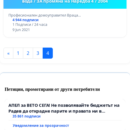
вода / ЗА промяна на Наредба 4 / 2004
Професионален домоуправител Враца…
4 944 подписи
1 Подписи / 24 часа
9 Jun 2021
«
1
2
3
4
Петиции, промотирани от други потребители
АПЕЛ за ВЕТО СЕГА! Не позволявайте бюджетът на
Радев да открадне парите и правата ни в
тъмното
35 861 подписи
Уведомление за прозрачност