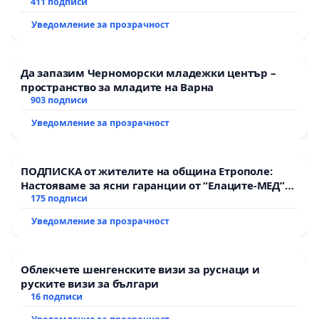
рехабилитация на републиканския път между
411 подписи
пътен възел АМ „Тракия“ - гр. Ихтиман - с.
Уведомление за прозрачност
Мирово - к.к. Момин проход
Да запазим Черноморски младежки център –
пространство за младите на Варна
903 подписи
Уведомление за прозрачност
ПОДПИСКА от жителите на община Етрополе:
Настояваме за ясни гаранции от “Елаците-МЕД”
АД и от държавата, че ще се изпълнят всички
175 подписи
екологични норми!
Уведомление за прозрачност
Облекчете шенгенските визи за руснаци и
руските визи за българи
16 подписи