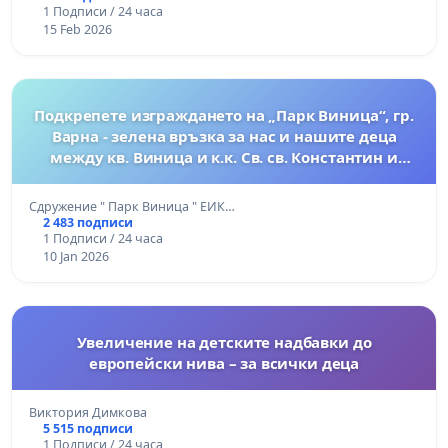
1 Подписи / 24 часа
15 Feb 2026
Подкрепете изграждането на „Парк Виница“, гр.
Варна - зелена връзка за нас и нашите деца
между кв. Виница и к.к. Св. св. Константин и
Елена
Сдружение " Парк Виница " ЕИК…
2 483 подписи
1 Подписи / 24 часа
10 Jan 2026
Увеличение на детските надбавки до
европейски нива – за всички деца
Виктория Димкова
5 515 подписи
1 Подписи / 24 часа