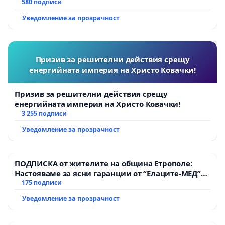
580 подписи
Уведомление за прозрачност
Призив за решителни действия срещу
енергийната империя на Христо Ковачки!
Призив за решителни действия срещу
енергийната империя на Христо Ковачки!
3 255 подписи
Уведомление за прозрачност
ПОДПИСКА от жителите на община Етрополе:
Настояваме за ясни гаранции от “Елаците-МЕД”
АД и от държавата, че ще се изпълнят всички
175 подписи
екологични норми!
Уведомление за прозрачност