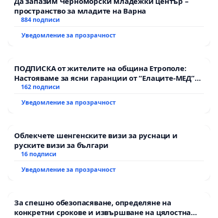
Да запазим Черноморски младежки център –
пространство за младите на Варна
884 подписи
Уведомление за прозрачност
ПОДПИСКА от жителите на община Етрополе:
Настояваме за ясни гаранции от “Елаците-МЕД”
АД и от държавата, че ще се изпълнят всички
162 подписи
екологични норми!
Уведомление за прозрачност
Облекчете шенгенските визи за руснаци и
руските визи за българи
16 подписи
Уведомление за прозрачност
За спешно обезопасяване, определяне на
конкретни срокове и извършване на цялостна