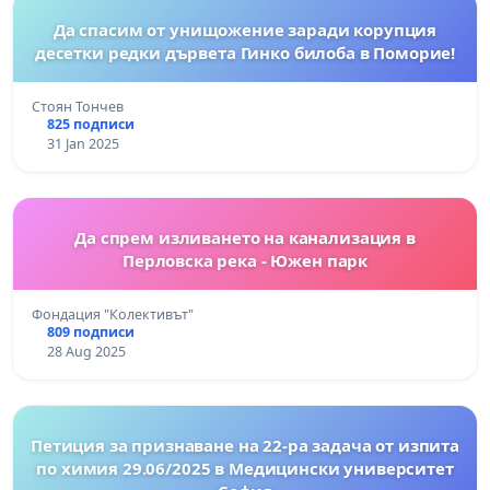
Да спасим от унищожение заради корупция
десетки редки дървета Гинко билоба в Поморие!
Стоян Тончев
825 подписи
31 Jan 2025
Да спрем изливането на канализация в
Перловска река - Южен парк
Фондация "Колективът"
809 подписи
28 Aug 2025
Петиция за признаване на 22-ра задача от изпита
по химия 29.06/2025 в Медицински университет