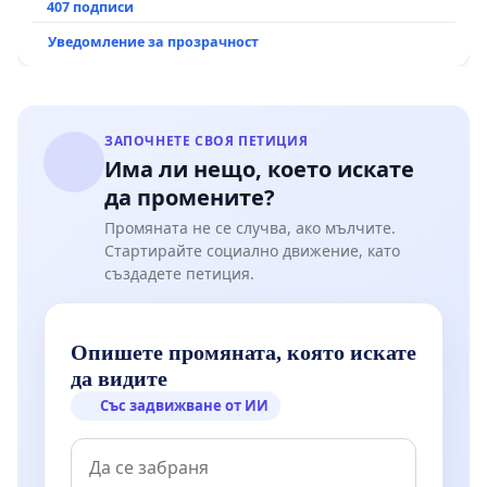
рехабилитация на републиканския път между
407 подписи
пътен възел АМ „Тракия“ - гр. Ихтиман - с.
Уведомление за прозрачност
Мирово - к.к. Момин проход
ЗАПОЧНЕТЕ СВОЯ ПЕТИЦИЯ
Има ли нещо, което искате
да промените?
Промяната не се случва, ако мълчите.
Стартирайте социално движение, като
създадете петиция.
Опишете промяната, която искате
да видите
Със задвижване от ИИ