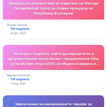
Гражданска инициатива за издигане на Методи
Лалов(Metodi Lalov) за главен прокурор на
Република България!
Йохан Попов
759 подписи
22 Jan 2025
Петиция с подписи, която да изрази ясно и
аргументирано несъгласие с предложения Общ
устройствен план (ОУП) за община Каварна и
свързаната Екологична оценка
Mladen Dimitrov
738 подписи
7 Aug 2025
Увеличение на минималните тарифи за