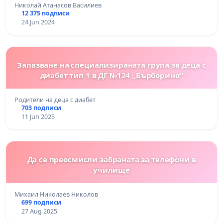
Николай Атанасов Василиев
12 375 подписи
24 Jun 2024
Запазване на специализираната група за деца с
диабет тип 1 в ДГ №124 „Бърборино“
Родители на деца с диабет
703 подписи
11 Jun 2025
Да се преосмисли забраната за телефони в
училище
Михаил Николаев Николов
699 подписи
27 Aug 2025