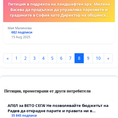
Петиция в подрекпа на ландшафтен арх. Милена
Васева да продължи да управлява парковете и
градините в София като Директор на общинско
предприятие "Паркове и градски градини"
Мая Малинова
682 подписи
15 Aug 2025
«
1
2
3
4
5
6
7
8
9
10
»
Петиции, промотирани от други потребители
АПЕЛ за ВЕТО СЕГА! Не позволявайте бюджетът на
Радев да открадне парите и правата ни в
тъмното
35 845 подписи