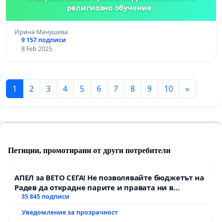
религиозно обучение
Ирина Манушева
9 157 подписи
8 Feb 2025
1
2
3
4
5
6
7
8
9
10
»
Петиции, промотирани от други потребители
АПЕЛ за ВЕТО СЕГА! Не позволявайте бюджетът на
Радев да открадне парите и правата ни в
тъмното
35 845 подписи
Уведомление за прозрачност