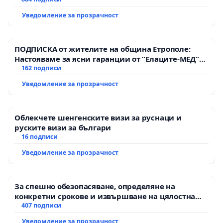
Уведомление за прозрачност
ПОДПИСКА от жителите на община Етрополе:
Настояваме за ясни гаранции от “Елаците-МЕД”
АД и от държавата, че ще се изпълнят всички
162 подписи
екологични норми!
Уведомление за прозрачност
Облекчете шенгенските визи за руснаци и
руските визи за българи
16 подписи
Уведомление за прозрачност
За спешно обезопасяване, определяне на
конкретни срокове и извършване на цялостна
рехабилитация на републиканския път между
407 подписи
пътен възел АМ „Тракия“ - гр. Ихтиман - с.
Уведомление за прозрачност