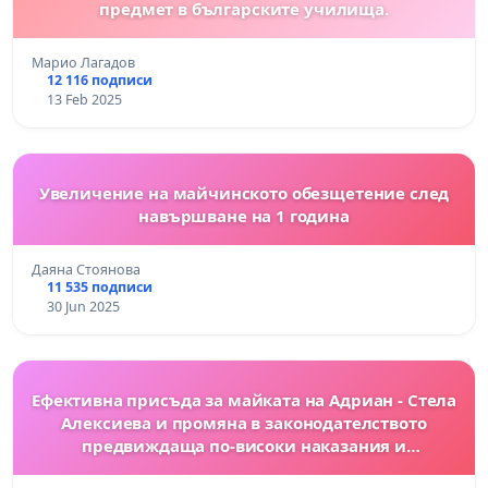
предмет в българските училища.
Марио Лагадов
12 116 подписи
13 Feb 2025
Увеличение на майчинското обезщетение след
навършване на 1 година
Даяна Стоянова
11 535 подписи
30 Jun 2025
Ефективна присъда за майката на Адриан - Стела
Алексиева и промяна в законодателството
предвиждаща по-високи наказания и
криминализиране на всяка проява на изтезание