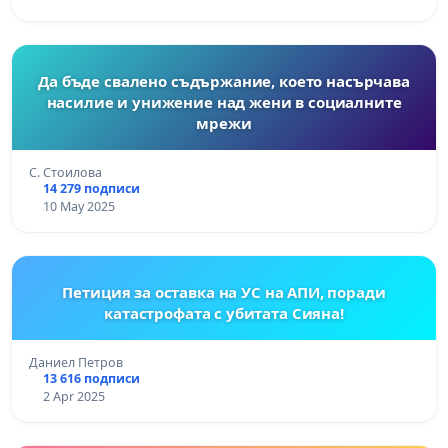
Да бъде свалено съдържание, което насърчава
насилие и унижение над жени в социалните
мрежи
С. Стоилова
14 279 подписи
10 May 2025
Петиция за оставка на УС на АПИ, поради
катастрофата с убитата Сияна!
Даниел Петров
13 616 подписи
2 Apr 2025