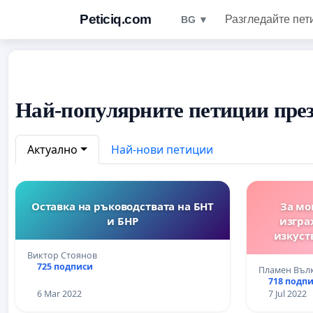
Peticiq.com
Разгледайте пет
BG ▼
Най-популярните петиции през
Актуално
Най-нови петиции
Оставка на ръководствата на БНТ
За мо
и БНР
изгра
изкуст
ограничав
Виктор Стоянов
“Черни 
725 подписи
Пламен Въл
бул. “Б
718 подп
6 Mar 2022
7 Jul 2022