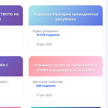
СТВОТО НА
Подписка България президентска
!
република
Буден гражданин
19 078 подписи
29 Jan 2020
АТА С
Отворено писмо за проблемите в
ПИМП и възможните решения
www.f…
Виктория Чобанова
648 подписи
27 Jan 2022