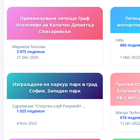
Преименуване летище Граф
Петиц
Игнатиево на Капитан Димитър
моторспо
Списаревски
АФБ
686 подп
Мариела Таскова
3 975 подписи
21 Dec 2020
1 Mar 2022
Изграждане на паркур парк в град
Против по
София, Западен парк
Благоевгр
лв. с вкл
нов закр
Сдружение "Спортен клуб Рекриейт …
и аква
1 025 подписи
Mariya Tsirko
разширяв
670 подп
4 Nov 2022
12 Jan 202