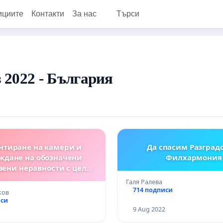
ициите
Контакти
За нас
Търси
 2022 - България
нтиране на камери и
Да спасим Разград
ждане на обозначени
Филхармония
вени неравности с цел
ане на скоростта на бул.
Галя Ралева
Връх” в участъка между
714 подписи
ков
ългария” и бул. “Джеймс
иси
Баучер”.
9 Aug 2022