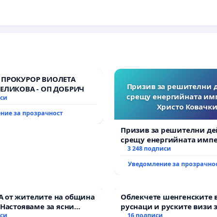
 ПРОКУРОР ВИОЛЕТА
Призив за решителни 
ВЕЛИКОВА - ОП ДОБРИЧ
срещу енергийната им
иси
Христо Ковачки
ние за прозрачност
Призив за решителни де
срещу енергийната импе
Христо Ковачки!
3 248 подписи
Уведомление за прозрачно
 от жителите на община
Облекчете шенгенските 
 Настояваме за ясни
руснаци и руските визи 
от “Елаците-МЕД” АД и от
иси
българи
16 подписи