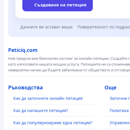
Създаване на петиция
Данните ви остават ваши
Поверителност по подра
Peticiq.com
Ние предлагаме безплатен хостинг за онлайн петиции. Създайте
като използвате нашата мощна услуга. Петициите ни са споменава
невероятен начин да бъдете забелязани от обществото и отговор
Ръководства
Още
Как да започнете онлайн петиция
Започни 
Как да напишете петиция?
Политика 
Как да популяризираме една петиция?
Управлен