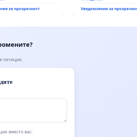
, че ще се изпълнят
ние за прозрачност
Уведомление за прозрачно
кологични норми!
промените?
е петиция.
идите
ция вместо вас.