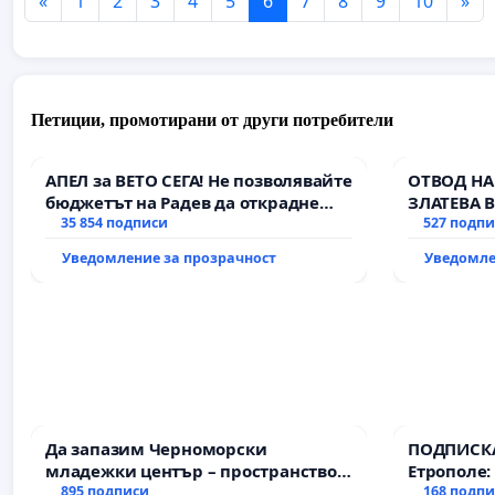
«
1
2
3
4
5
6
7
8
9
10
»
Петиции, промотирани от други потребители
АПЕЛ за ВЕТО СЕГА! Не позволявайте
ОТВОД НА
бюджетът на Радев да открадне
ЗЛАТЕВА 
парите и правата ни в тъмното
35 854 подписи
527 подп
Уведомление за прозрачност
Уведомле
Да запазим Черноморски
ПОДПИСКА
младежки център – пространство
Етрополе:
за младите на Варна
895 подписи
гаранции 
168 подп