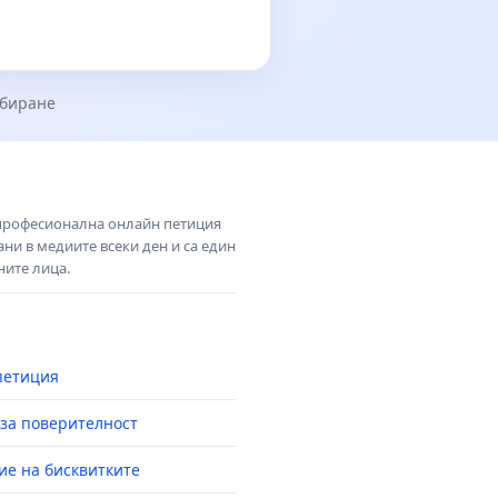
збиране
 професионална онлайн петиция
ни в медиите всеки ден и са един
ните лица.
петиция
за поверителност
ие на бисквитките