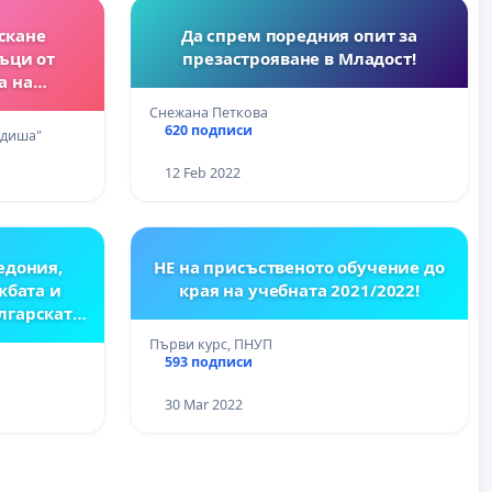
скане
Да спрем поредния опит за
ъци от
презастрояване в Младост!
а на
а Варна
Снежана Петкова
620 подписи
 диша"
12 Feb 2022
едония,
НЕ на присъственото обучение до
жбата и
края на учебната 2021/2022!
лгарската
Първи курс, ПНУП
593 подписи
30 Mar 2022