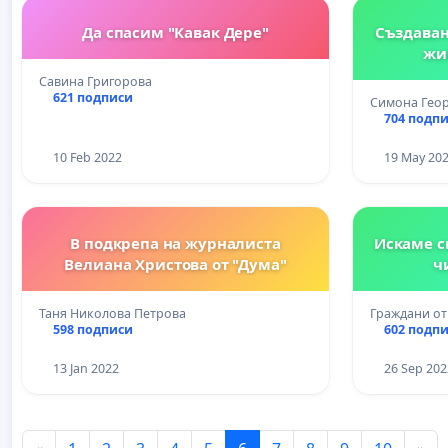
Да спасим "Кавак Дере"
Създаван
жи
Савина Григорова
621 подписи
Симона Гео
704 подп
10 Feb 2022
19 May 20
В подкрепа на журналиста
Искаме с
Велиана Христова от "Дума"
ч
Таня Николова Петрова
Граждани от
598 подписи
602 подп
13 Jan 2022
26 Sep 202