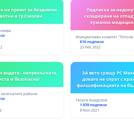
е на приют за бездомни
Подписка за недопу
вотни в гр.Смолян
складиране на отпад
хуманна медицин
територията на Общин
ргиева
иси
Инициативен комитет "Тополи
616 подписи
22
23 Feb 2022
и водата - непрекъсната,
ЗА вето срещу РС Мак
иста и безопасна!
докато не спрат с кра
фалшификацията на бъ
история
 засегнатите райони
иси
Георги Анадолов
1 839 подписи
2
8 Nov 2021