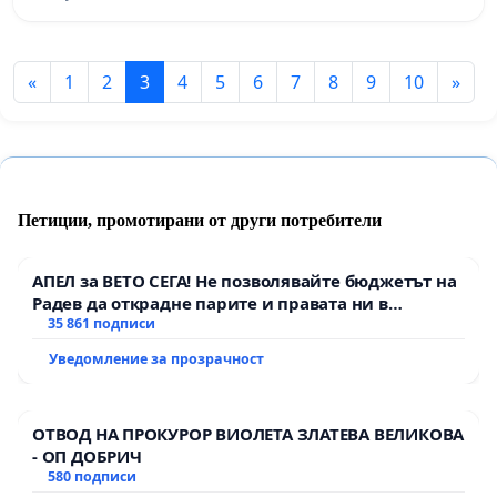
«
1
2
3
4
5
6
7
8
9
10
»
Петиции, промотирани от други потребители
АПЕЛ за ВЕТО СЕГА! Не позволявайте бюджетът на
Радев да открадне парите и правата ни в
тъмното
35 861 подписи
Уведомление за прозрачност
ОТВОД НА ПРОКУРОР ВИОЛЕТА ЗЛАТЕВА ВЕЛИКОВА
- ОП ДОБРИЧ
580 подписи