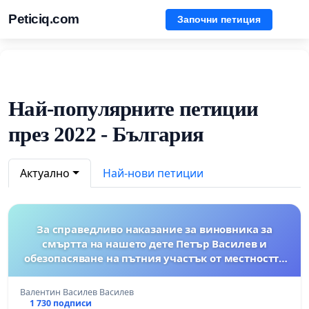
Peticiq.com
Започни петиция
Най-популярните петиции
през 2022 - България
Актуално
Най-нови петиции
За справедливо наказание за виновника за
смъртта на нашето дете Петър Василев и
обезопасяване на пътния участък от местността
"ПАРКА'' до входа на гр.Търговище
Валентин Василев Василев
1 730 подписи