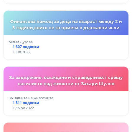
Финансова помощ за деца на възраст между 2 и
3 години,които не са приети в държавни ясли
Мими Дузова
1 307 подписи
1 Jun 2022
За задържане, осъждане и справедливост срещу
насилието над животни от Захари Шулев
ЗА Защита на животните
1 311 подписи
17 Nov 2022