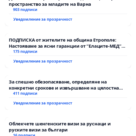
пространство за младите на Варна
903 подписи
Уведомление за прозрачност
ПОДПИСКА от жителите на община Етрополе:
Настояваме за ясни гаранции от “Елаците-МЕД”
АД и от държавата, че ще се изпълнят всички
175 подписи
екологични норми!
Уведомление за прозрачност
За спешно обезопасяване, определяне на
конкретни срокове и извършване на цялостна
рехабилитация на републиканския път между
411 подписи
пътен възел АМ „Тракия“ - гр. Ихтиман - с.
Уведомление за прозрачност
Мирово - к.к. Момин проход
Облекчете шенгенските визи за руснаци и
руските визи за българи
16 подписи