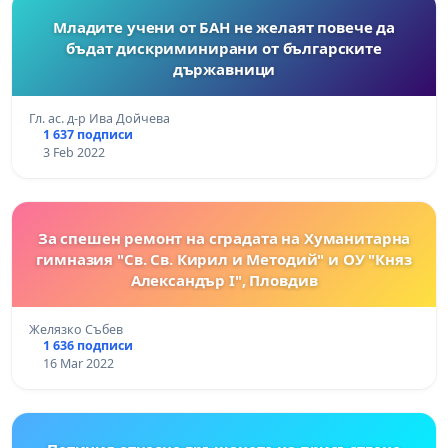
Младите учени от БАН не желаят повече да
бъдат дискриминирани от българските
държавници
Гл. ас. д-р Ива Дойчева
1 637 подписи
3 Feb 2022
За спешен ремонт на сградата на Хуманитарна
гимназия "Св. Св. Кирил и Методий" и ОУ "Княз
Александър I", Пловдив
Желязко Събев
1 636 подписи
16 Mar 2022